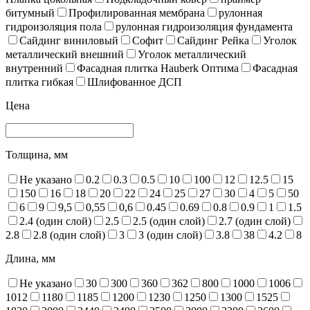
битумный
Профилированная мембрана
рулонная
гидроизоляция пола
рулонная гидроизоляция фундамента
Сайдинг виниловый
Софит
Сайдинг Рейка
Уголок
металлический внешний
Уголок металлический
внутренний
Фасадная плитка Hauberk Оптима
Фасадная
плитка гибкая
Шлифованное ДСП
Цена
Толщина, мм
Не указано
0.2
0.3
0.5
10
100
12
12.5
15
150
16
18
20
22
24
25
27
30
4
5
50
6
9
9,5
0,55
0,6
0.45
0.69
0.8
0.9
1
1.5
2.4 (один слой)
2.5
2.5 (один слой)
2.7 (один слой)
2.8
2.8 (один слой)
3
3 (один слой)
3.8
38
4.2
8
Длина, мм
Не указано
30
300
360
362
800
1000
1006
1012
1180
1185
1200
1230
1250
1300
1525