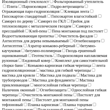
Изоляционный стеклохолст
Фольгированный утеплитель
Плита
Пароизоляция
Гидро-ветрозащита
Отражающая паро-гидроизоляция
Клеящая лента
Гипсокартон стандартный
Гипсокартон влагостойкий
Саморез по дереву
Саморез по ГКЛ
Грибок для
теплоизоляции с металлическим гвоздем
Саморез с
прессшайбой
Клей-пена
Пена монтажная под пистолет
Водоотталкивающая пропитка
Очиститель фасадов
Антисептик для дерева невымываемый
Огнебиозащита
Антисептик
Аэратор коньково-реберный
битумно-
каучуковая
битумно-полимерная
Гвоздь ершенный
оцинкованный
Геотекстиль
Гидроизоляция наплавляемая
рулонная
Ендовный ковер
Комплект для самостоятельной
сборки бани
Коньково-карнизная гибкая черепица
лента
гидроизоляционная
мастика для гибкой черепицы
мастика для кровли
Мастика для подвала
Мастика для
трубопроводов
Мастика для фундамента
Мастика
приклеивающая
многослойная гибкая черепица
Наличник оконный
Огнебиозащита
Однослойная гибкая
черепица
Очиститель монтажной пены
Пистолет для
монтажной пены
Пистолет для монтажной пены
тефлоновый
Планка карнизная
Планка торцевая
Планка цокольная
Подкладочный ковер
праймер