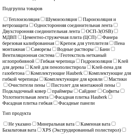
Подгруппа товаров
Теплоизоляция
Шумоизоляция
Пароизоляция и
ветрозащита
Односторонняя соединительная лента
Двухсторонняя соединительная лента
ОСП-3(OSB)
МДВП
Цементно-стружечная плита (ЦСП)
Фанера
березовая калиброванная
Крепеж для утеплителя
Пена
монтажная
Саморезы
Водные растворы
Бани
Вентиляционная система
Геотекстиль нетканый
иглопробивной
Гибкая черепица
Гидроизоляция
Клей
для дерева
Клей для пенополистирола
Клей-пена для
газобетона
Комплектующие Hauberk
Комплектующие для
гибкой черепицы
Комплектующие для кровли
Мастики
Очистители пены
Пистолет для монтажной пены
Подкладочный ковер
праймеры
Сайдинг
Софиты
Уплотнительная лента
Фасадная плитка Hauberk
Фасадная плитка гибкая
Фасадные панели
Тип продукта
Не указано
Минеральная вата
Каменная вата
Базальтовая вата
XPS (Экструдированный полистирол)