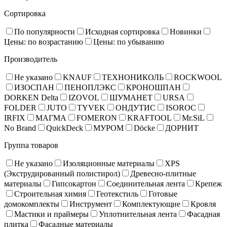
Сортировка
По популярности
Исходная сортировка
Новинки
Цены: по возрастанию
Цены: по убыванию
Производитель
Не указано
KNAUF
ТЕХНОНИКОЛЬ
ROCKWOOL
ИЗОСПАН
ПЕНОПЛЭКС
КРОНОШПАН
DORKEN Delta
IZOVOL
ШУМАНЕТ
URSA
FOLDER
JUTO
TYVEK
ОНДУТИС
ISOROC
IRFIX
МАГМА
FOMERON
KRAFTOOL
Mr.SiL
No Brand
QuickDeck
МУРОМ
Döcke
ДОРНИТ
Группа товаров
Не указано
Изоляционные материалы
XPS
(Экструдированный полистирол)
Древесно-плитные
материалы
Гипсокартон
Соединительная лента
Крепеж
Строительная химия
Геотекстиль
Готовые
домокомплекты
Инструмент
Комплектующие
Кровля
Мастики и праймеры
Уплотнительная лента
Фасадная
плитка
Фасадные материалы