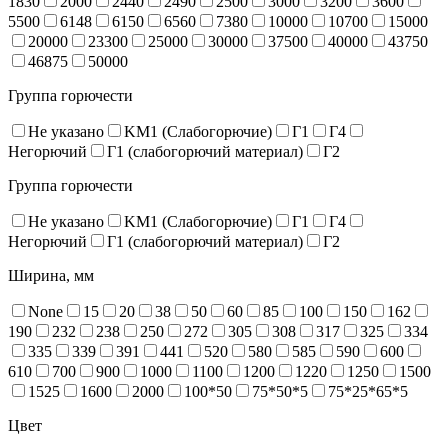
1830
2000
2440
2490
2500
3000
3200
3600
5500
6148
6150
6560
7380
10000
10700
15000
20000
23300
25000
30000
37500
40000
43750
46875
50000
Группа горючести
Не указано
KM1 (Слабогорючие)
Г1
Г4
Негорючий
Г1 (слабогорючий материал)
Г2
Группа горючести
Не указано
KM1 (Слабогорючие)
Г1
Г4
Негорючий
Г1 (слабогорючий материал)
Г2
Ширина, мм
None
15
20
38
50
60
85
100
150
162
190
232
238
250
272
305
308
317
325
334
335
339
391
441
520
580
585
590
600
610
700
900
1000
1100
1200
1220
1250
1500
1525
1600
2000
100*50
75*50*5
75*25*65*5
Цвет