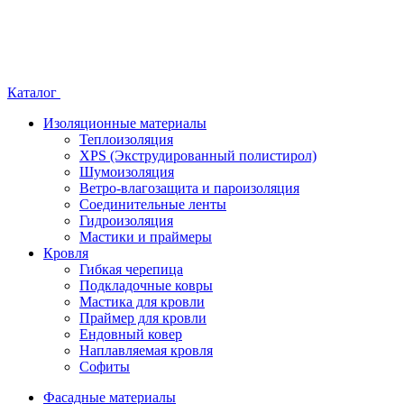
Каталог
Изоляционные материалы
Теплоизоляция
XPS (Экструдированный полистирол)
Шумоизоляция
Ветро-влагозащита и пароизоляция
Соединительные ленты
Гидроизоляция
Мастики и праймеры
Кровля
Гибкая черепица
Подкладочные ковры
Мастика для кровли
Праймер для кровли
Ендовный ковер
Наплавляемая кровля
Софиты
Фасадные материалы