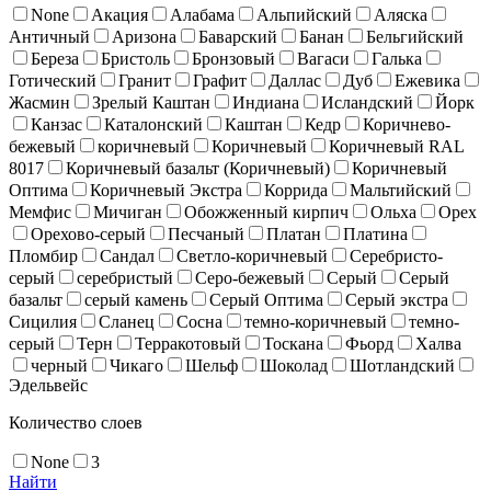
None
Акация
Алабама
Альпийский
Аляска
Античный
Аризона
Баварский
Банан
Бельгийский
Береза
Бристоль
Бронзовый
Вагаси
Галька
Готический
Гранит
Графит
Даллас
Дуб
Ежевика
Жасмин
Зрелый Каштан
Индиана
Исландский
Йорк
Канзас
Каталонский
Каштан
Кедр
Коричнево-
бежевый
коричневый
Коричневый
Коричневый RAL
8017
Коричневый базальт (Коричневый)
Коричневый
Оптима
Коричневый Экстра
Коррида
Мальтийский
Мемфис
Мичиган
Обожженный кирпич
Ольха
Орех
Орехово-серый
Песчаный
Платан
Платина
Пломбир
Сандал
Светло-коричневый
Серебристо-
серый
серебристый
Серо-бежевый
Серый
Серый
базальт
серый камень
Серый Оптима
Серый экстра
Сицилия
Сланец
Сосна
темно-коричневый
темно-
серый
Терн
Терракотовый
Тоскана
Фьорд
Халва
черный
Чикаго
Шельф
Шоколад
Шотландский
Эдельвейс
Количество слоев
None
3
Найти