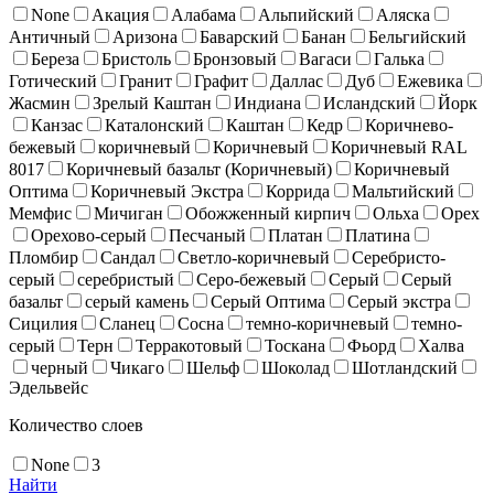
None
Акация
Алабама
Альпийский
Аляска
Античный
Аризона
Баварский
Банан
Бельгийский
Береза
Бристоль
Бронзовый
Вагаси
Галька
Готический
Гранит
Графит
Даллас
Дуб
Ежевика
Жасмин
Зрелый Каштан
Индиана
Исландский
Йорк
Канзас
Каталонский
Каштан
Кедр
Коричнево-
бежевый
коричневый
Коричневый
Коричневый RAL
8017
Коричневый базальт (Коричневый)
Коричневый
Оптима
Коричневый Экстра
Коррида
Мальтийский
Мемфис
Мичиган
Обожженный кирпич
Ольха
Орех
Орехово-серый
Песчаный
Платан
Платина
Пломбир
Сандал
Светло-коричневый
Серебристо-
серый
серебристый
Серо-бежевый
Серый
Серый
базальт
серый камень
Серый Оптима
Серый экстра
Сицилия
Сланец
Сосна
темно-коричневый
темно-
серый
Терн
Терракотовый
Тоскана
Фьорд
Халва
черный
Чикаго
Шельф
Шоколад
Шотландский
Эдельвейс
Количество слоев
None
3
Найти