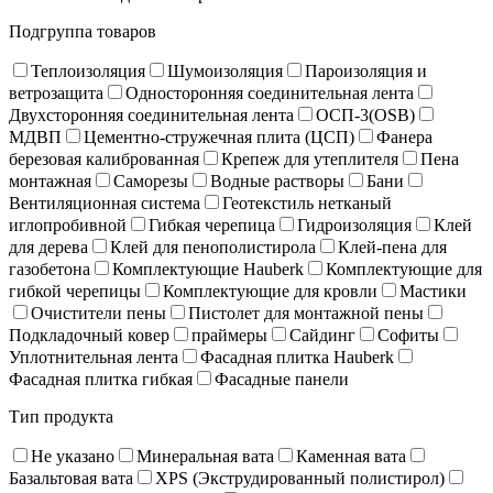
Подгруппа товаров
Теплоизоляция
Шумоизоляция
Пароизоляция и
ветрозащита
Односторонняя соединительная лента
Двухсторонняя соединительная лента
ОСП-3(OSB)
МДВП
Цементно-стружечная плита (ЦСП)
Фанера
березовая калиброванная
Крепеж для утеплителя
Пена
монтажная
Саморезы
Водные растворы
Бани
Вентиляционная система
Геотекстиль нетканый
иглопробивной
Гибкая черепица
Гидроизоляция
Клей
для дерева
Клей для пенополистирола
Клей-пена для
газобетона
Комплектующие Hauberk
Комплектующие для
гибкой черепицы
Комплектующие для кровли
Мастики
Очистители пены
Пистолет для монтажной пены
Подкладочный ковер
праймеры
Сайдинг
Софиты
Уплотнительная лента
Фасадная плитка Hauberk
Фасадная плитка гибкая
Фасадные панели
Тип продукта
Не указано
Минеральная вата
Каменная вата
Базальтовая вата
XPS (Экструдированный полистирол)