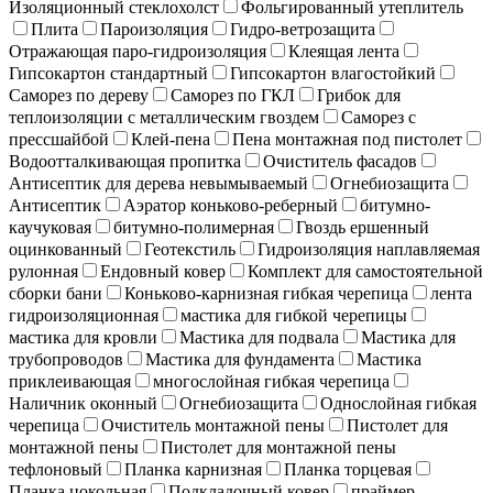
Изоляционный стеклохолст
Фольгированный утеплитель
Плита
Пароизоляция
Гидро-ветрозащита
Отражающая паро-гидроизоляция
Клеящая лента
Гипсокартон стандартный
Гипсокартон влагостойкий
Саморез по дереву
Саморез по ГКЛ
Грибок для
теплоизоляции с металлическим гвоздем
Саморез с
прессшайбой
Клей-пена
Пена монтажная под пистолет
Водоотталкивающая пропитка
Очиститель фасадов
Антисептик для дерева невымываемый
Огнебиозащита
Антисептик
Аэратор коньково-реберный
битумно-
каучуковая
битумно-полимерная
Гвоздь ершенный
оцинкованный
Геотекстиль
Гидроизоляция наплавляемая
рулонная
Ендовный ковер
Комплект для самостоятельной
сборки бани
Коньково-карнизная гибкая черепица
лента
гидроизоляционная
мастика для гибкой черепицы
мастика для кровли
Мастика для подвала
Мастика для
трубопроводов
Мастика для фундамента
Мастика
приклеивающая
многослойная гибкая черепица
Наличник оконный
Огнебиозащита
Однослойная гибкая
черепица
Очиститель монтажной пены
Пистолет для
монтажной пены
Пистолет для монтажной пены
тефлоновый
Планка карнизная
Планка торцевая
Планка цокольная
Подкладочный ковер
праймер