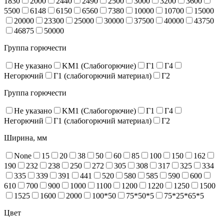
1830
2000
2440
2490
2500
3000
3200
3600
5500
6148
6150
6560
7380
10000
10700
15000
20000
23300
25000
30000
37500
40000
43750
46875
50000
Группа горючести
Не указано
KM1 (Слабогорючие)
Г1
Г4
Негорючий
Г1 (слабогорючий материал)
Г2
Группа горючести
Не указано
KM1 (Слабогорючие)
Г1
Г4
Негорючий
Г1 (слабогорючий материал)
Г2
Ширина, мм
None
15
20
38
50
60
85
100
150
162
190
232
238
250
272
305
308
317
325
334
335
339
391
441
520
580
585
590
600
610
700
900
1000
1100
1200
1220
1250
1500
1525
1600
2000
100*50
75*50*5
75*25*65*5
Цвет