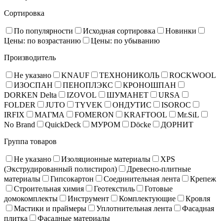
Сортировка
По популярности
Исходная сортировка
Новинки
Цены: по возрастанию
Цены: по убыванию
Производитель
Не указано
KNAUF
ТЕХНОНИКОЛЬ
ROCKWOOL
ИЗОСПАН
ПЕНОПЛЭКС
КРОНОШПАН
DORKEN Delta
IZOVOL
ШУМАНЕТ
URSA
FOLDER
JUTO
TYVEK
ОНДУТИС
ISOROC
IRFIX
МАГМА
FOMERON
KRAFTOOL
Mr.SiL
No Brand
QuickDeck
МУРОМ
Döcke
ДОРНИТ
Группа товаров
Не указано
Изоляционные материалы
XPS
(Экструдированный полистирол)
Древесно-плитные
материалы
Гипсокартон
Соединительная лента
Крепеж
Строительная химия
Геотекстиль
Готовые
домокомплекты
Инструмент
Комплектующие
Кровля
Мастики и праймеры
Уплотнительная лента
Фасадная
плитка
Фасадные материалы