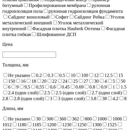
битумный
Профилированная мембрана
рулонная
гидроизоляция пола
рулонная гидроизоляция фундамента
Сайдинг виниловый
Софит
Сайдинг Рейка
Уголок
металлический внешний
Уголок металлический
внутренний
Фасадная плитка Hauberk Оптима
Фасадная
плитка гибкая
Шлифованное ДСП
Цена
Толщина, мм
Не указано
0.2
0.3
0.5
10
100
12
12.5
15
150
16
18
20
22
24
25
27
30
4
5
50
6
9
9,5
0,55
0,6
0.45
0.69
0.8
0.9
1
1.5
2.4 (один слой)
2.5
2.5 (один слой)
2.7 (один слой)
2.8
2.8 (один слой)
3
3 (один слой)
3.8
38
4.2
8
Длина, мм
Не указано
30
300
360
362
800
1000
1006
1012
1180
1185
1200
1230
1250
1300
1525