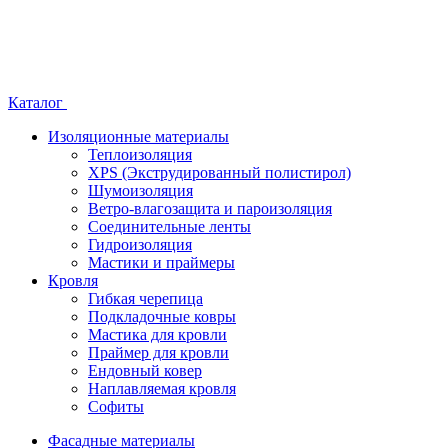
Каталог
Изоляционные материалы
Теплоизоляция
XPS (Экструдированный полистирол)
Шумоизоляция
Ветро-влагозащита и пароизоляция
Соединительные ленты
Гидроизоляция
Мастики и праймеры
Кровля
Гибкая черепица
Подкладочные ковры
Мастика для кровли
Праймер для кровли
Ендовный ковер
Наплавляемая кровля
Софиты
Фасадные материалы