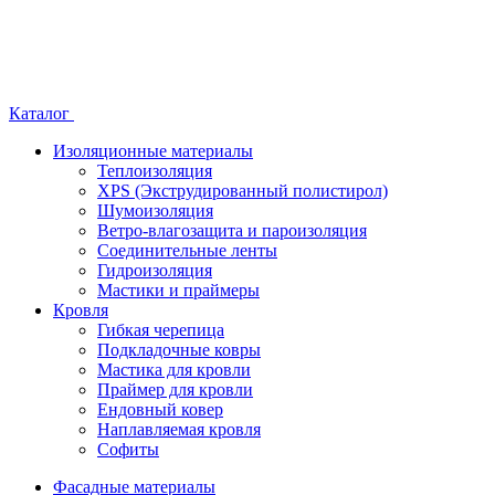
Каталог
Изоляционные материалы
Теплоизоляция
XPS (Экструдированный полистирол)
Шумоизоляция
Ветро-влагозащита и пароизоляция
Соединительные ленты
Гидроизоляция
Мастики и праймеры
Кровля
Гибкая черепица
Подкладочные ковры
Мастика для кровли
Праймер для кровли
Ендовный ковер
Наплавляемая кровля
Софиты
Фасадные материалы