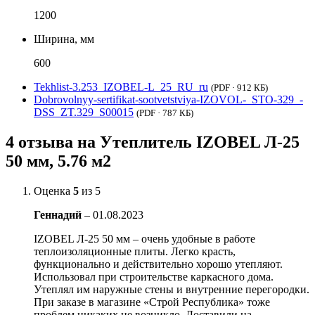
1200
Ширина, мм
600
Tekhlist-3.253_IZOBEL-L_25_RU_ru
(PDF · 912 КБ)
Dobrovolnyy-sertifikat-sootvetstviya-IZOVOL-_STO-329_-
DSS_ZT.329_S00015
(PDF · 787 КБ)
4 отзыва на
Утеплитель IZOBEL Л-25
50 мм, 5.76 м2
Оценка
5
из 5
Геннадий
–
01.08.2023
IZOBEL Л-25 50 мм – очень удобные в работе
теплоизоляционные плиты. Легко красть,
функционально и действительно хорошо утепляют.
Использовал при строительстве каркасного дома.
Утеплял им наружные стены и внутренние перегородки.
При заказе в магазине «Строй Республика» тоже
проблем никаких не возникло. Доставили на