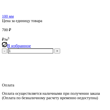
100 мм
Цена за единицу товара
700
₽
3
₽/м
В избранное
Количество
товара
Утеплитель
IZOBEL
Л-25
50
мм,
5.76
Оплата
м2
Оплата осуществляется наличными при получении заказа
(Оплата по безналичному расчету временно недоступна)