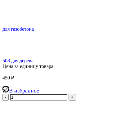
для газобетона
508 для дерева
Цена за единицу товара
450
₽
В избранное
Количество
товара
Клей-
пена
Технониколь
500
PROFESSIONAL,
универсальный