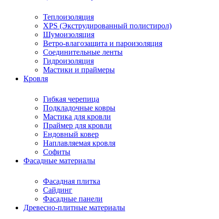
Теплоизоляция
XPS (Экструдированный полистирол)
Шумоизоляция
Ветро-влагозащита и пароизоляция
Соединительные ленты
Гидроизоляция
Мастики и праймеры
Кровля
Гибкая черепица
Подкладочные ковры
Мастика для кровли
Праймер для кровли
Ендовный ковер
Наплавляемая кровля
Софиты
Фасадные материалы
Фасадная плитка
Сайдинг
Фасадные панели
Древесно-плитные материалы