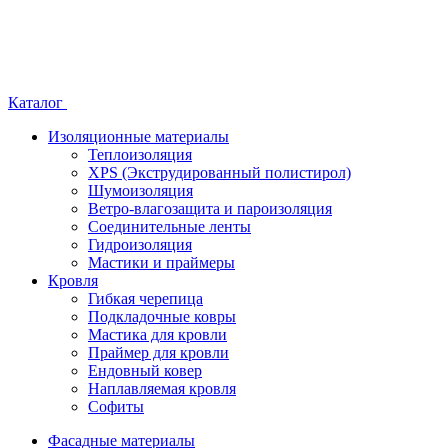
Каталог
Изоляционные материалы
Теплоизоляция
XPS (Экструдированный полистирол)
Шумоизоляция
Ветро-влагозащита и пароизоляция
Соединительные ленты
Гидроизоляция
Мастики и праймеры
Кровля
Гибкая черепица
Подкладочные ковры
Мастика для кровли
Праймер для кровли
Ендовный ковер
Наплавляемая кровля
Софиты
Фасадные материалы