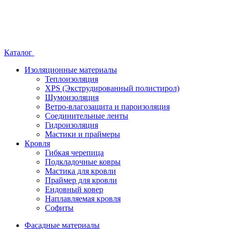
Каталог
Изоляционные материалы
Теплоизоляция
XPS (Экструдированный полистирол)
Шумоизоляция
Ветро-влагозащита и пароизоляция
Соединительные ленты
Гидроизоляция
Мастики и праймеры
Кровля
Гибкая черепица
Подкладочные ковры
Мастика для кровли
Праймер для кровли
Ендовный ковер
Наплавляемая кровля
Софиты
Фасадные материалы