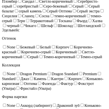
Пломбир
Сандал
Светло-коричневый
Серебристо-
серый
серебристый
Серо-бежевый
Серый
Серый
базальт
серый камень
Серый Оптима
Серый экстра
Сицилия
Сланец
Сосна
темно-коричневый
темно-
серый
Терн
Терракотовый
Тоскана
Фьорд
Халва
черный
Чикаго
Шельф
Шоколад
Шотландский
Эдельвейс
Оттенок
None
Бежевый
Белый
Кирпич
Коричнево-
красный
Коричнево-серый
Коричневый
Светло-
коричневый
Серый
Темно-коричневый
Темно-серый
Коллекция
None
Dragon Premium
Dragon Srandard
Premium
Standard
Джаз
Камень
Кантри
Кирпич
Коньково-
карнизная
Оптима
Фазенда
Фактур
Фокстрот
(Ультра)
Фристайл (Ультра)
Форма нарезки
None
Аккорд (лабиринт)
Драконий зуб
Коньково-