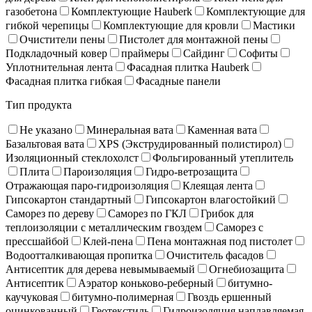
газобетона
Комплектующие Hauberk
Комплектующие для
гибкой черепицы
Комплектующие для кровли
Мастики
Очистители пены
Пистолет для монтажной пены
Подкладочный ковер
праймеры
Сайдинг
Софиты
Уплотнительная лента
Фасадная плитка Hauberk
Фасадная плитка гибкая
Фасадные панели
Тип продукта
Не указано
Минеральная вата
Каменная вата
Базальтовая вата
XPS (Экструдированный полистирол)
Изоляционный стеклохолст
Фольгированный утеплитель
Плита
Пароизоляция
Гидро-ветрозащита
Отражающая паро-гидроизоляция
Клеящая лента
Гипсокартон стандартный
Гипсокартон влагостойкий
Саморез по дереву
Саморез по ГКЛ
Грибок для
теплоизоляции с металлическим гвоздем
Саморез с
прессшайбой
Клей-пена
Пена монтажная под пистолет
Водоотталкивающая пропитка
Очиститель фасадов
Антисептик для дерева невымываемый
Огнебиозащита
Антисептик
Аэратор коньково-реберный
битумно-
каучуковая
битумно-полимерная
Гвоздь ершенный
оцинкованный
Геотекстиль
Гидроизоляция наплавляемая