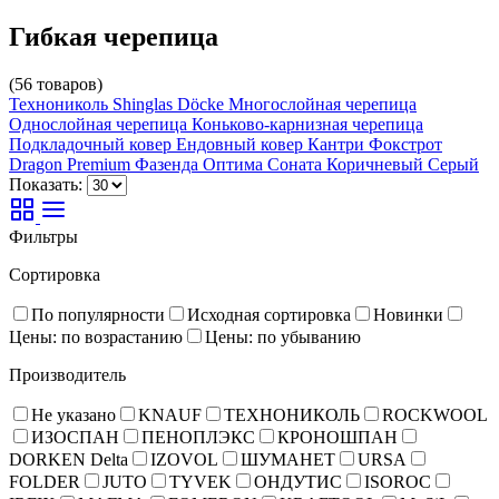
Гибкая черепица
(56 товаров)
Технониколь Shinglas
Döcke
Многослойная черепица
Однослойная черепица
Коньково-карнизная черепица
Подкладочный ковер
Ендовный ковер
Кантри
Фокстрот
Dragon Premium
Фазенда
Оптима Соната
Коричневый
Серый
Показать:
Фильтры
Сортировка
По популярности
Исходная сортировка
Новинки
Цены: по возрастанию
Цены: по убыванию
Производитель
Не указано
KNAUF
ТЕХНОНИКОЛЬ
ROCKWOOL
ИЗОСПАН
ПЕНОПЛЭКС
КРОНОШПАН
DORKEN Delta
IZOVOL
ШУМАНЕТ
URSA
FOLDER
JUTO
TYVEK
ОНДУТИС
ISOROC