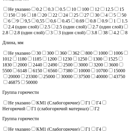
Не указано
0.2
0.3
0.5
10
100
12
12.5
15
150
16
18
20
22
24
25
27
30
4
5
50
6
9
9,5
0,55
0,6
0.45
0.69
0.8
0.9
1
1.5
2.4 (один слой)
2.5
2.5 (один слой)
2.7 (один слой)
2.8
2.8 (один слой)
3
3 (один слой)
3.8
38
4.2
8
Длина, мм
Не указано
30
300
360
362
800
1000
1006
1012
1180
1185
1200
1230
1250
1300
1525
1830
2000
2440
2490
2500
3000
3200
3600
5500
6148
6150
6560
7380
10000
10700
15000
20000
23300
25000
30000
37500
40000
43750
46875
50000
Группа горючести
Не указано
KM1 (Слабогорючие)
Г1
Г4
Негорючий
Г1 (слабогорючий материал)
Г2
Группа горючести
Не указано
KM1 (Слабогорючие)
Г1
Г4