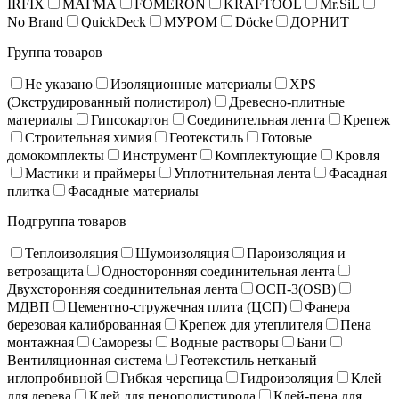
IRFIX
МАГМА
FOMERON
KRAFTOOL
Mr.SiL
No Brand
QuickDeck
МУРОМ
Döcke
ДОРНИТ
Группа товаров
Не указано
Изоляционные материалы
XPS
(Экструдированный полистирол)
Древесно-плитные
материалы
Гипсокартон
Соединительная лента
Крепеж
Строительная химия
Геотекстиль
Готовые
домокомплекты
Инструмент
Комплектующие
Кровля
Мастики и праймеры
Уплотнительная лента
Фасадная
плитка
Фасадные материалы
Подгруппа товаров
Теплоизоляция
Шумоизоляция
Пароизоляция и
ветрозащита
Односторонняя соединительная лента
Двухсторонняя соединительная лента
ОСП-3(OSB)
МДВП
Цементно-стружечная плита (ЦСП)
Фанера
березовая калиброванная
Крепеж для утеплителя
Пена
монтажная
Саморезы
Водные растворы
Бани
Вентиляционная система
Геотекстиль нетканый
иглопробивной
Гибкая черепица
Гидроизоляция
Клей
для дерева
Клей для пенополистирола
Клей-пена для