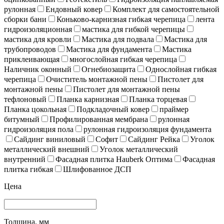
рулонная
Ендовный ковер
Комплект для самостоятельной
сборки бани
Коньково-карнизная гибкая черепица
лента
гидроизоляционная
мастика для гибкой черепицы
мастика для кровли
Мастика для подвала
Мастика для
трубопроводов
Мастика для фундамента
Мастика
приклеивающая
многослойная гибкая черепица
Наличник оконный
Огнебиозащита
Однослойная гибкая
черепица
Очиститель монтажной пены
Пистолет для
монтажной пены
Пистолет для монтажной пены
тефлоновый
Планка карнизная
Планка торцевая
Планка цокольная
Подкладочный ковер
праймер
битумный
Профилированная мембрана
рулонная
гидроизоляция пола
рулонная гидроизоляция фундамента
Сайдинг виниловый
Софит
Сайдинг Рейка
Уголок
металлический внешний
Уголок металлический
внутренний
Фасадная плитка Hauberk Оптима
Фасадная
плитка гибкая
Шлифованное ДСП
Цена
Толщина, мм