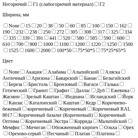
Негорючий
Г1 (слабогорючий материал)
Г2
Ширина, мм
None
15
20
38
50
60
85
100
150
162
190
232
238
250
272
305
308
317
325
334
335
339
391
441
520
580
585
590
600
610
700
900
1000
1100
1200
1220
1250
1500
1525
1600
2000
100*50
75*50*5
75*25*65*5
Цвет
None
Акация
Алабама
Альпийский
Аляска
Античный
Аризона
Баварский
Банан
Бельгийский
Береза
Бристоль
Бронзовый
Вагаси
Галька
Готический
Гранит
Графит
Даллас
Дуб
Ежевика
Жасмин
Зрелый Каштан
Индиана
Исландский
Йорк
Канзас
Каталонский
Каштан
Кедр
Коричнево-
бежевый
коричневый
Коричневый
Коричневый RAL
8017
Коричневый базальт (Коричневый)
Коричневый
Оптима
Коричневый Экстра
Коррида
Мальтийский
Мемфис
Мичиган
Обожженный кирпич
Ольха
Орех
Орехово-серый
Песчаный
Платан
Платина