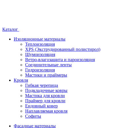
Каталог
Изоляционные материалы
Теплоизоляция
XPS (Экструдированный полистирол)
Шумоизоляция
Ветро-влагозащита и пароизоляция
Соединительные ленты
Гидроизоляция
Мастики и праймеры
Кровля
Гибкая черепица
Подкладочные ковры
Мастика для кровли
Праймер для кровли
Ендовный ковер
Наплавляемая кровля
Софиты
Фасадные материалы