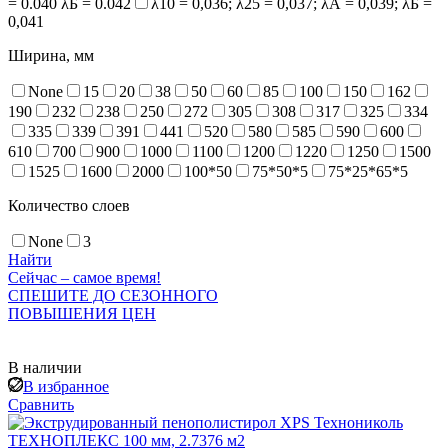
= 0.040 λБ = 0.042
λ10 = 0,036; λ25 = 0,037; λА = 0,039; λБ =
0,041
Ширина, мм
None
15
20
38
50
60
85
100
150
162
190
232
238
250
272
305
308
317
325
334
335
339
391
441
520
580
585
590
600
610
700
900
1000
1100
1200
1220
1250
1500
1525
1600
2000
100*50
75*50*5
75*25*65*5
Количество слоев
None
3
Найти
Сейчас – самое время!
СПЕШИТЕ ДО СЕЗОННОГО
ПОВЫШЕНИЯ ЦЕН
В наличии
В избранное
Сравнить