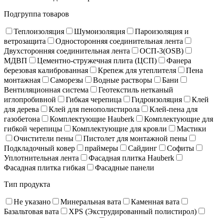
Подгруппа товаров
Теплоизоляция
Шумоизоляция
Пароизоляция и
ветрозащита
Односторонняя соединительная лента
Двухсторонняя соединительная лента
ОСП-3(OSB)
МДВП
Цементно-стружечная плита (ЦСП)
Фанера
березовая калиброванная
Крепеж для утеплителя
Пена
монтажная
Саморезы
Водные растворы
Бани
Вентиляционная система
Геотекстиль нетканый
иглопробивной
Гибкая черепица
Гидроизоляция
Клей
для дерева
Клей для пенополистирола
Клей-пена для
газобетона
Комплектующие Hauberk
Комплектующие для
гибкой черепицы
Комплектующие для кровли
Мастики
Очистители пены
Пистолет для монтажной пены
Подкладочный ковер
праймеры
Сайдинг
Софиты
Уплотнительная лента
Фасадная плитка Hauberk
Фасадная плитка гибкая
Фасадные панели
Тип продукта
Не указано
Минеральная вата
Каменная вата
Базальтовая вата
XPS (Экструдированный полистирол)