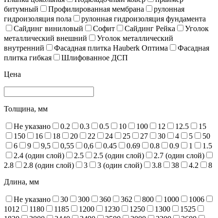
битумный
Профилированная мембрана
рулонная
гидроизоляция пола
рулонная гидроизоляция фундамента
Сайдинг виниловый
Софит
Сайдинг Рейка
Уголок
металлический внешний
Уголок металлический
внутренний
Фасадная плитка Hauberk Оптима
Фасадная
плитка гибкая
Шлифованное ДСП
Цена
Толщина, мм
Не указано
0.2
0.3
0.5
10
100
12
12.5
15
150
16
18
20
22
24
25
27
30
4
5
50
6
9
9,5
0,55
0,6
0.45
0.69
0.8
0.9
1
1.5
2.4 (один слой)
2.5
2.5 (один слой)
2.7 (один слой)
2.8
2.8 (один слой)
3
3 (один слой)
3.8
38
4.2
8
Длина, мм
Не указано
30
300
360
362
800
1000
1006
1012
1180
1185
1200
1230
1250
1300
1525