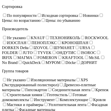
Сортировка
По популярности
Исходная сортировка
Новинки
Цены: по возрастанию
Цены: по убыванию
Производитель
Не указано
KNAUF
ТЕХНОНИКОЛЬ
ROCKWOOL
ИЗОСПАН
ПЕНОПЛЭКС
КРОНОШПАН
DORKEN Delta
IZOVOL
ШУМАНЕТ
URSA
FOLDER
JUTO
TYVEK
ОНДУТИС
ISOROC
IRFIX
МАГМА
FOMERON
KRAFTOOL
Mr.SiL
No Brand
QuickDeck
МУРОМ
Döcke
ДОРНИТ
Группа товаров
Не указано
Изоляционные материалы
XPS
(Экструдированный полистирол)
Древесно-плитные
материалы
Гипсокартон
Соединительная лента
Крепеж
Строительная химия
Геотекстиль
Готовые
домокомплекты
Инструмент
Комплектующие
Кровля
Мастики и праймеры
Уплотнительная лента
Фасадная
плитка
Фасадные материалы