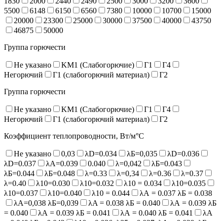
1830
2000
2440
2490
2500
3000
3200
3600
5500
6148
6150
6560
7380
10000
10700
15000
20000
23300
25000
30000
37500
40000
43750
46875
50000
Группа горючести
Не указано
KM1 (Слабогорючие)
Г1
Г4
Негорючий
Г1 (слабогорючий материал)
Г2
Группа горючести
Не указано
KM1 (Слабогорючие)
Г1
Г4
Негорючий
Г1 (слабогорючий материал)
Г2
Коэффициент теплопроводности, Вт/м°С
Не указано
0,03
λD=0.034
λБ=0,035
λD=0.036
λD=0.037
λA=0.039
0.040
λ=0,042
λБ=0.043
λБ=0.044
λБ=0.048
λ=0.33
λ=0,34
λ=0.36
λ=0.37
λ=0.40
λ10=0.030
λ10=0.032
λ10 = 0.034
λ10=0.035
λ10=0.037
λ10=0.040
λ10 = 0.044
λА = 0.037 λБ = 0.038
λА=0,038 λБ=0,039
λA = 0.038 λБ = 0.040
λА = 0.039 λБ
= 0.040
λА = 0.039 λБ = 0.041
λА = 0.040 λБ = 0.041
λА