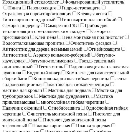
Изоляционный стеклохолст
Фольгированный утеплитель
Плита
Пароизоляция
Гидро-ветрозащита
Отражающая паро-гидроизоляция
Клеящая лента
Гипсокартон стандартный
Гипсокартон влагостойкий
Саморез по дереву
Саморез по ГКЛ
Грибок для
теплоизоляции с металлическим гвоздем
Саморез с
прессшайбой
Клей-пена
Пена монтажная под пистолет
Водоотталкивающая пропитка
Очиститель фасадов
Антисептик для дерева невымываемый
Огнебиозащита
Антисептик
Аэратор коньково-реберный
битумно-
каучуковая
битумно-полимерная
Гвоздь ершенный
оцинкованный
Геотекстиль
Гидроизоляция наплавляемая
рулонная
Ендовный ковер
Комплект для самостоятельной
сборки бани
Коньково-карнизная гибкая черепица
лента
гидроизоляционная
мастика для гибкой черепицы
мастика для кровли
Мастика для подвала
Мастика для
трубопроводов
Мастика для фундамента
Мастика
приклеивающая
многослойная гибкая черепица
Наличник оконный
Огнебиозащита
Однослойная гибкая
черепица
Очиститель монтажной пены
Пистолет для
монтажной пены
Пистолет для монтажной пены
тефлоновый
Планка карнизная
Планка торцевая
Планка цокольная
Подкладочный ковер
праймер