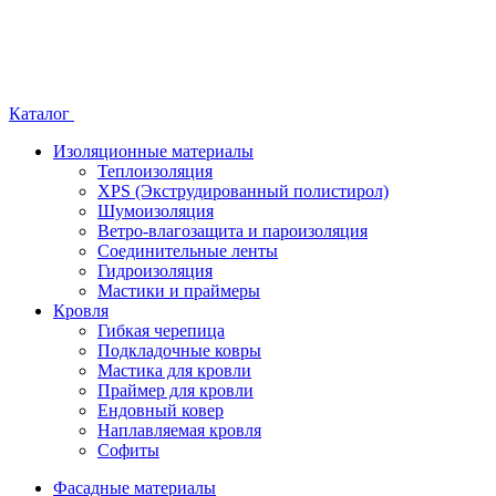
Каталог
Изоляционные материалы
Теплоизоляция
XPS (Экструдированный полистирол)
Шумоизоляция
Ветро-влагозащита и пароизоляция
Соединительные ленты
Гидроизоляция
Мастики и праймеры
Кровля
Гибкая черепица
Подкладочные ковры
Мастика для кровли
Праймер для кровли
Ендовный ковер
Наплавляемая кровля
Софиты
Фасадные материалы