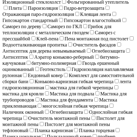
Изоляционный стеклохолст
Фольгированный утеплитель
Плита
Пароизоляция
Гидро-ветрозащита
Отражающая паро-гидроизоляция
Клеящая лента
Гипсокартон стандартный
Гипсокартон влагостойкий
Саморез по дереву
Саморез по ГКЛ
Грибок для
теплоизоляции с металлическим гвоздем
Саморез с
прессшайбой
Клей-пена
Пена монтажная под пистолет
Водоотталкивающая пропитка
Очиститель фасадов
Антисептик для дерева невымываемый
Огнебиозащита
Антисептик
Аэратор коньково-реберный
битумно-
каучуковая
битумно-полимерная
Гвоздь ершенный
оцинкованный
Геотекстиль
Гидроизоляция наплавляемая
рулонная
Ендовный ковер
Комплект для самостоятельной
сборки бани
Коньково-карнизная гибкая черепица
лента
гидроизоляционная
мастика для гибкой черепицы
мастика для кровли
Мастика для подвала
Мастика для
трубопроводов
Мастика для фундамента
Мастика
приклеивающая
многослойная гибкая черепица
Наличник оконный
Огнебиозащита
Однослойная гибкая
черепица
Очиститель монтажной пены
Пистолет для
монтажной пены
Пистолет для монтажной пены
тефлоновый
Планка карнизная
Планка торцевая
Планка цокольная
Подкладочный ковер
праймер