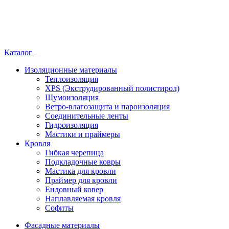
Каталог
Изоляционные материалы
Теплоизоляция
XPS (Экструдированный полистирол)
Шумоизоляция
Ветро-влагозащита и пароизоляция
Соединительные ленты
Гидроизоляция
Мастики и праймеры
Кровля
Гибкая черепица
Подкладочные ковры
Мастика для кровли
Праймер для кровли
Ендовный ковер
Наплавляемая кровля
Софиты
Фасадные материалы