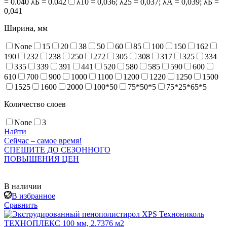
= 0.040 λБ = 0.042
λ10 = 0,036; λ25 = 0,037; λА = 0,039; λБ =
0,041
Ширина, мм
None
15
20
38
50
60
85
100
150
162
190
232
238
250
272
305
308
317
325
334
335
339
391
441
520
580
585
590
600
610
700
900
1000
1100
1200
1220
1250
1500
1525
1600
2000
100*50
75*50*5
75*25*65*5
Количество слоев
None
3
Найти
Сейчас – самое время!
СПЕШИТЕ ДО СЕЗОННОГО
ПОВЫШЕНИЯ ЦЕН
В наличии
В избранное
Сравнить