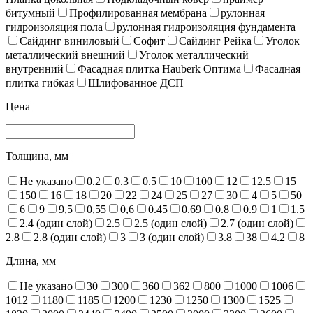
битумный
Профилированная мембрана
рулонная
гидроизоляция пола
рулонная гидроизоляция фундамента
Сайдинг виниловый
Софит
Сайдинг Рейка
Уголок
металлический внешний
Уголок металлический
внутренний
Фасадная плитка Hauberk Оптима
Фасадная
плитка гибкая
Шлифованное ДСП
Цена
Толщина, мм
Не указано
0.2
0.3
0.5
10
100
12
12.5
15
150
16
18
20
22
24
25
27
30
4
5
50
6
9
9,5
0,55
0,6
0.45
0.69
0.8
0.9
1
1.5
2.4 (один слой)
2.5
2.5 (один слой)
2.7 (один слой)
2.8
2.8 (один слой)
3
3 (один слой)
3.8
38
4.2
8
Длина, мм
Не указано
30
300
360
362
800
1000
1006
1012
1180
1185
1200
1230
1250
1300
1525