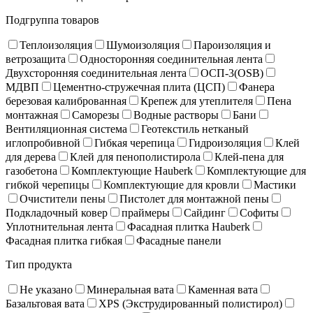
Подгруппа товаров
Теплоизоляция
Шумоизоляция
Пароизоляция и
ветрозащита
Односторонняя соединительная лента
Двухсторонняя соединительная лента
ОСП-3(OSB)
МДВП
Цементно-стружечная плита (ЦСП)
Фанера
березовая калиброванная
Крепеж для утеплителя
Пена
монтажная
Саморезы
Водные растворы
Бани
Вентиляционная система
Геотекстиль нетканый
иглопробивной
Гибкая черепица
Гидроизоляция
Клей
для дерева
Клей для пенополистирола
Клей-пена для
газобетона
Комплектующие Hauberk
Комплектующие для
гибкой черепицы
Комплектующие для кровли
Мастики
Очистители пены
Пистолет для монтажной пены
Подкладочный ковер
праймеры
Сайдинг
Софиты
Уплотнительная лента
Фасадная плитка Hauberk
Фасадная плитка гибкая
Фасадные панели
Тип продукта
Не указано
Минеральная вата
Каменная вата
Базальтовая вата
XPS (Экструдированный полистирол)