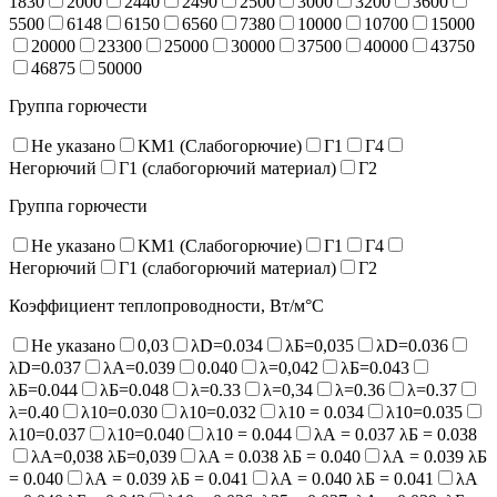
1830
2000
2440
2490
2500
3000
3200
3600
5500
6148
6150
6560
7380
10000
10700
15000
20000
23300
25000
30000
37500
40000
43750
46875
50000
Группа горючести
Не указано
KM1 (Слабогорючие)
Г1
Г4
Негорючий
Г1 (слабогорючий материал)
Г2
Группа горючести
Не указано
KM1 (Слабогорючие)
Г1
Г4
Негорючий
Г1 (слабогорючий материал)
Г2
Коэффициент теплопроводности, Вт/м°С
Не указано
0,03
λD=0.034
λБ=0,035
λD=0.036
λD=0.037
λA=0.039
0.040
λ=0,042
λБ=0.043
λБ=0.044
λБ=0.048
λ=0.33
λ=0,34
λ=0.36
λ=0.37
λ=0.40
λ10=0.030
λ10=0.032
λ10 = 0.034
λ10=0.035
λ10=0.037
λ10=0.040
λ10 = 0.044
λА = 0.037 λБ = 0.038
λА=0,038 λБ=0,039
λA = 0.038 λБ = 0.040
λА = 0.039 λБ
= 0.040
λА = 0.039 λБ = 0.041
λА = 0.040 λБ = 0.041
λА