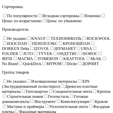
Сортировка
По популярности
Исходная сортировка
Новинки
Цены: по возрастанию
Цены: по убыванию
Производитель
Не указано
KNAUF
ТЕХНОНИКОЛЬ
ROCKWOOL
ИЗОСПАН
ПЕНОПЛЭКС
КРОНОШПАН
DORKEN Delta
IZOVOL
ШУМАНЕТ
URSA
FOLDER
JUTO
TYVEK
ОНДУТИС
ISOROC
IRFIX
МАГМА
FOMERON
KRAFTOOL
Mr.SiL
No Brand
QuickDeck
МУРОМ
Döcke
ДОРНИТ
Группа товаров
Не указано
Изоляционные материалы
XPS
(Экструдированный полистирол)
Древесно-плитные
материалы
Гипсокартон
Соединительная лента
Крепеж
Строительная химия
Геотекстиль
Готовые
домокомплекты
Инструмент
Комплектующие
Кровля
Мастики и праймеры
Уплотнительная лента
Фасадная
плитка
Фасадные материалы