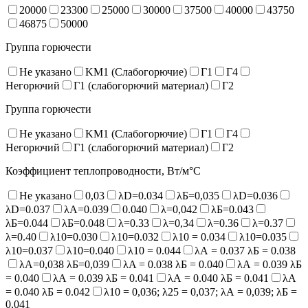
20000
23300
25000
30000
37500
40000
43750
46875
50000
Группа горючести
Не указано
KM1 (Слабогорючие)
Г1
Г4
Негорючий
Г1 (слабогорючий материал)
Г2
Группа горючести
Не указано
KM1 (Слабогорючие)
Г1
Г4
Негорючий
Г1 (слабогорючий материал)
Г2
Коэффициент теплопроводности, Вт/м°С
Не указано
0,03
λD=0.034
λБ=0,035
λD=0.036
λD=0.037
λA=0.039
0.040
λ=0,042
λБ=0.043
λБ=0.044
λБ=0.048
λ=0.33
λ=0,34
λ=0.36
λ=0.37
λ=0.40
λ10=0.030
λ10=0.032
λ10 = 0.034
λ10=0.035
λ10=0.037
λ10=0.040
λ10 = 0.044
λА = 0.037 λБ = 0.038
λА=0,038 λБ=0,039
λA = 0.038 λБ = 0.040
λА = 0.039 λБ
= 0.040
λА = 0.039 λБ = 0.041
λА = 0.040 λБ = 0.041
λА
= 0.040 λБ = 0.042
λ10 = 0,036; λ25 = 0,037; λА = 0,039; λБ =
0,041