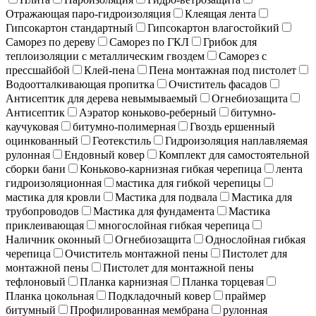
Отражающая паро-гидроизоляция
Клеящая лента
Гипсокартон стандартный
Гипсокартон влагостойкий
Саморез по дереву
Саморез по ГКЛ
Грибок для
теплоизоляции с металлическим гвоздем
Саморез с
прессшайбой
Клей-пена
Пена монтажная под пистолет
Водоотталкивающая пропитка
Очиститель фасадов
Антисептик для дерева невымываемый
Огнебиозащита
Антисептик
Аэратор коньково-реберный
битумно-
каучуковая
битумно-полимерная
Гвоздь ершенный
оцинкованный
Геотекстиль
Гидроизоляция наплавляемая
рулонная
Ендовный ковер
Комплект для самостоятельной
сборки бани
Коньково-карнизная гибкая черепица
лента
гидроизоляционная
мастика для гибкой черепицы
мастика для кровли
Мастика для подвала
Мастика для
трубопроводов
Мастика для фундамента
Мастика
приклеивающая
многослойная гибкая черепица
Наличник оконный
Огнебиозащита
Однослойная гибкая
черепица
Очиститель монтажной пены
Пистолет для
монтажной пены
Пистолет для монтажной пены
тефлоновый
Планка карнизная
Планка торцевая
Планка цокольная
Подкладочный ковер
праймер
битумный
Профилированная мембрана
рулонная