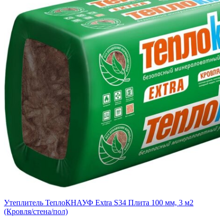
Утеплитель ТеплоКНАУФ Extra S34 Плита 100 мм, 3 м2
(Кровля/стена/пол)