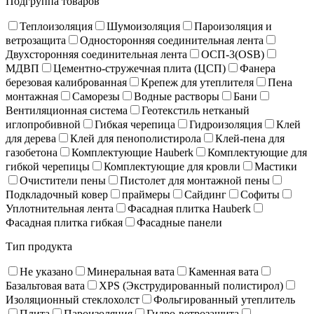
Подгруппа товаров
Теплоизоляция
Шумоизоляция
Пароизоляция и
ветрозащита
Односторонняя соединительная лента
Двухсторонняя соединительная лента
ОСП-3(OSB)
МДВП
Цементно-стружечная плита (ЦСП)
Фанера
березовая калиброванная
Крепеж для утеплителя
Пена
монтажная
Саморезы
Водные растворы
Бани
Вентиляционная система
Геотекстиль нетканый
иглопробивной
Гибкая черепица
Гидроизоляция
Клей
для дерева
Клей для пенополистирола
Клей-пена для
газобетона
Комплектующие Hauberk
Комплектующие для
гибкой черепицы
Комплектующие для кровли
Мастики
Очистители пены
Пистолет для монтажной пены
Подкладочный ковер
праймеры
Сайдинг
Софиты
Уплотнительная лента
Фасадная плитка Hauberk
Фасадная плитка гибкая
Фасадные панели
Тип продукта
Не указано
Минеральная вата
Каменная вата
Базальтовая вата
XPS (Экструдированный полистирол)
Изоляционный стеклохолст
Фольгированный утеплитель
Плита
Пароизоляция
Гидро-ветрозащита