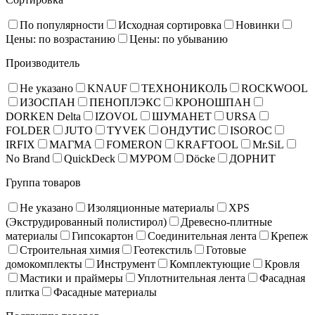
По популярности
Исходная сортировка
Новинки
Цены: по возрастанию
Цены: по убыванию
Производитель
Не указано
KNAUF
ТЕХНОНИКОЛЬ
ROCKWOOL
ИЗОСПАН
ПЕНОПЛЭКС
КРОНОШПАН
DORKEN Delta
IZOVOL
ШУМАНЕТ
URSA
FOLDER
JUTO
TYVEK
ОНДУТИС
ISOROC
IRFIX
МАГМА
FOMERON
KRAFTOOL
Mr.SiL
No Brand
QuickDeck
МУРОМ
Döcke
ДОРНИТ
Группа товаров
Не указано
Изоляционные материалы
XPS
(Экструдированный полистирол)
Древесно-плитные
материалы
Гипсокартон
Соединительная лента
Крепеж
Строительная химия
Геотекстиль
Готовые
домокомплекты
Инструмент
Комплектующие
Кровля
Мастики и праймеры
Уплотнительная лента
Фасадная
плитка
Фасадные материалы