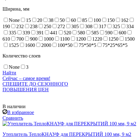
Ширина, мм
None
15
20
38
50
60
85
100
150
162
190
232
238
250
272
305
308
317
325
334
335
339
391
441
520
580
585
590
600
610
700
900
1000
1100
1200
1220
1250
1500
1525
1600
2000
100*50
75*50*5
75*25*65*5
Количество слоев
None
3
Найти
Сейчас – самое время!
СПЕШИТЕ ДО СЕЗОННОГО
ПОВЫШЕНИЯ ЦЕН
В наличии
В избранное
Сравнить
Утеплитель ТеплоКНАУФ для ПЕРЕКРЫТИЙ 100 мм, 9 м2