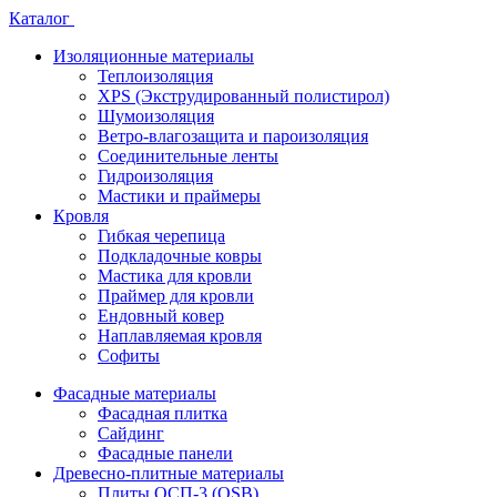
Каталог
Изоляционные материалы
Теплоизоляция
XPS (Экструдированный полистирол)
Шумоизоляция
Ветро-влагозащита и пароизоляция
Соединительные ленты
Гидроизоляция
Мастики и праймеры
Кровля
Гибкая черепица
Подкладочные ковры
Мастика для кровли
Праймер для кровли
Ендовный ковер
Наплавляемая кровля
Софиты
Фасадные материалы
Фасадная плитка
Сайдинг
Фасадные панели
Древесно-плитные материалы
Плиты ОСП-3 (OSB)