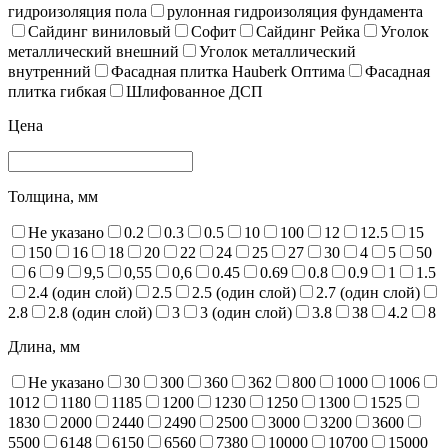
гидроизоляция пола
рулонная гидроизоляция фундамента
Сайдинг виниловый
Софит
Сайдинг Рейка
Уголок
металлический внешний
Уголок металлический
внутренний
Фасадная плитка Hauberk Оптима
Фасадная
плитка гибкая
Шлифованное ДСП
Цена
Толщина, мм
Не указано
0.2
0.3
0.5
10
100
12
12.5
15
150
16
18
20
22
24
25
27
30
4
5
50
6
9
9,5
0,55
0,6
0.45
0.69
0.8
0.9
1
1.5
2.4 (один слой)
2.5
2.5 (один слой)
2.7 (один слой)
2.8
2.8 (один слой)
3
3 (один слой)
3.8
38
4.2
8
Длина, мм
Не указано
30
300
360
362
800
1000
1006
1012
1180
1185
1200
1230
1250
1300
1525
1830
2000
2440
2490
2500
3000
3200
3600
5500
6148
6150
6560
7380
10000
10700
15000