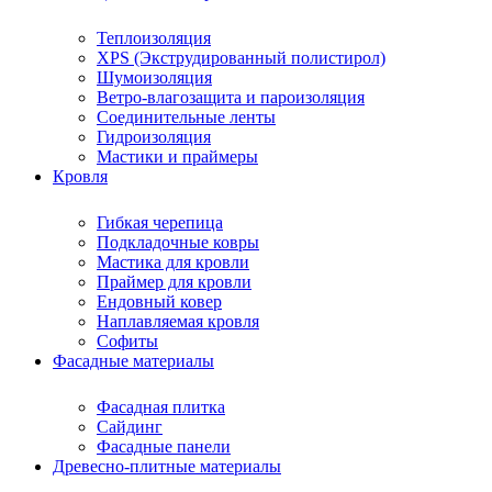
Теплоизоляция
XPS (Экструдированный полистирол)
Шумоизоляция
Ветро-влагозащита и пароизоляция
Соединительные ленты
Гидроизоляция
Мастики и праймеры
Кровля
Гибкая черепица
Подкладочные ковры
Мастика для кровли
Праймер для кровли
Ендовный ковер
Наплавляемая кровля
Софиты
Фасадные материалы
Фасадная плитка
Сайдинг
Фасадные панели
Древесно-плитные материалы