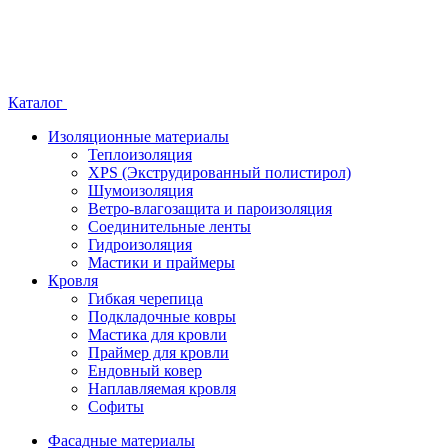
Каталог
Изоляционные материалы
Теплоизоляция
XPS (Экструдированный полистирол)
Шумоизоляция
Ветро-влагозащита и пароизоляция
Соединительные ленты
Гидроизоляция
Мастики и праймеры
Кровля
Гибкая черепица
Подкладочные ковры
Мастика для кровли
Праймер для кровли
Ендовный ковер
Наплавляемая кровля
Софиты
Фасадные материалы