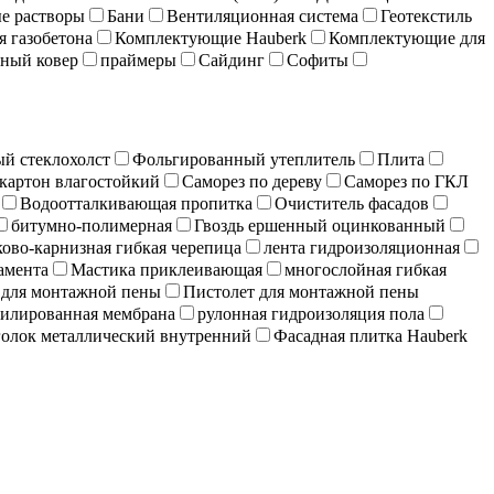
е растворы
Бани
Вентиляционная система
Геотекстиль
я газобетона
Комплектующие Hauberk
Комплектующие для
ный ковер
праймеры
Сайдинг
Софиты
й стеклохолст
Фольгированный утеплитель
Плита
картон влагостойкий
Саморез по дереву
Саморез по ГКЛ
Водоотталкивающая пропитка
Очиститель фасадов
битумно-полимерная
Гвоздь ершенный оцинкованный
ово-карнизная гибкая черепица
лента гидроизоляционная
амента
Мастика приклеивающая
многослойная гибкая
 для монтажной пены
Пистолет для монтажной пены
илированная мембрана
рулонная гидроизоляция пола
олок металлический внутренний
Фасадная плитка Hauberk