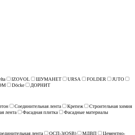
lta
IZOVOL
ШУМАНЕТ
URSA
FOLDER
JUTO
ОМ
Döcke
ДОРНИТ
ртон
Соединительная лента
Крепеж
Строительная химия
ая лента
Фасадная плитка
Фасадные материалы
оединительная лента
ОСП-3(OSB)
МДВП
Цементно-