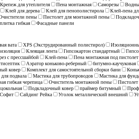
Крепеж для утеплителя
Пена монтажная
Саморезы
Водны
Клей для дерева
Клей для пенополистирола
Клей-пена дл
Очистители пены
Пистолет для монтажной пены
Подкладоч
плитка гибкая
Фасадные панели
вая вата
XPS (Экструдированный полистирол)
Изоляционны
изоляция
Клеящая лента
Гипсокартон стандартный
Гипсо
рез с прессшайбой
Клей-пена
Пена монтажная под пистолет
тисептик
Аэратор коньково-реберный
битумно-каучуковая
ный ковер
Комплект для самостоятельной сборки бани
Коньк
 для подвала
Мастика для трубопроводов
Мастика для фунд
ая гибкая черепица
Очиститель монтажной пены
Пистолет
 цокольная
Подкладочный ковер
праймер битумный
Проф
Софит
Сайдинг Рейка
Уголок металлический внешний
Уг