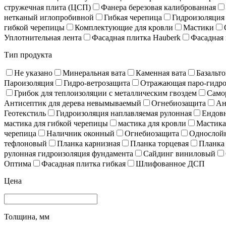
стружечная плита (ЦСП)
Фанера березовая калиброванная
нетканый иглопробивной
Гибкая черепица
Гидроизоляция
гибкой черепицы
Комплектующие для кровли
Мастики
Уплотнительная лента
Фасадная плитка Hauberk
Фасадная 
Тип продукта
Не указано
Минеральная вата
Каменная вата
Базальто
Пароизоляция
Гидро-ветрозащита
Отражающая паро-гидро
Грибок для теплоизоляции с металлическим гвоздем
Само
Антисептик для дерева невымываемый
Огнебиозащита
Ан
Геотекстиль
Гидроизоляция наплавляемая рулонная
Ендов
мастика для гибкой черепицы
мастика для кровли
Мастика
черепица
Наличник оконный
Огнебиозащита
Однослойн
тефлоновый
Планка карнизная
Планка торцевая
Планка
рулонная гидроизоляция фундамента
Сайдинг виниловый
Оптима
Фасадная плитка гибкая
Шлифованное ДСП
Цена
Толщина, мм