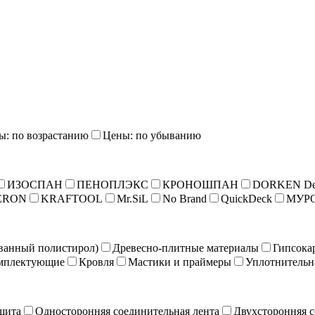
ы: по возрастанию
Цены: по убыванию
ИЗОСПАН
ПЕНОПЛЭКС
КРОНОШПАН
DORKEN De
ERON
KRAFTOOL
Mr.SiL
No Brand
QuickDeck
МУР
ванный полистирол)
Древесно-плитные материалы
Гипсока
мплектующие
Кровля
Мастики и праймеры
Уплотнительн
щита
Односторонняя соединительная лента
Двухсторонняя с