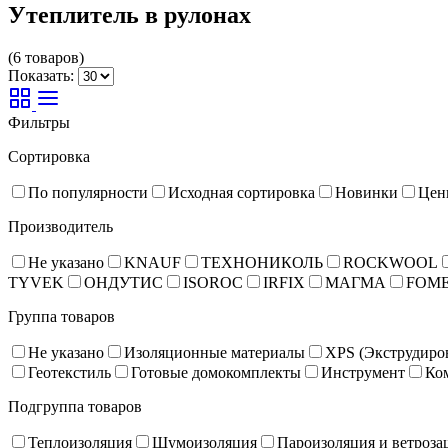
Утеплитель в рулонах
(6 товаров)
Показать:
Фильтры
Сортировка
По популярности
Исходная сортировка
Новинки
Цен
Производитель
Не указано
KNAUF
ТЕХНОНИКОЛЬ
ROCKWOOL
TYVEK
ОНДУТИС
ISOROC
IRFIX
МАГМА
FOM
Группа товаров
Не указано
Изоляционные материалы
XPS (Экструдиро
Геотекстиль
Готовые домокомплекты
Инструмент
Ко
Подгруппа товаров
Теплоизоляция
Шумоизоляция
Пароизоляция и ветроза