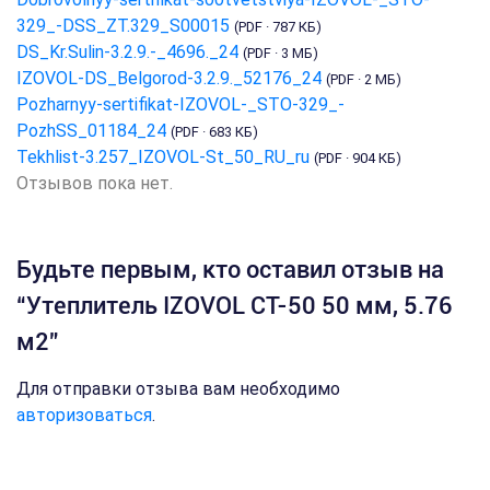
329_-DSS_ZT.329_S00015
(PDF · 787 КБ)
DS_Kr.Sulin-3.2.9.-_4696._24
(PDF · 3 МБ)
IZOVOL-DS_Belgorod-3.2.9._52176_24
(PDF · 2 МБ)
Pozharnyy-sertifikat-IZOVOL-_STO-329_-
PozhSS_01184_24
(PDF · 683 КБ)
Tekhlist-3.257_IZOVOL-St_50_RU_ru
(PDF · 904 КБ)
Отзывов пока нет.
Будьте первым, кто оставил отзыв на
“Утеплитель IZOVOL СТ-50 50 мм, 5.76
м2”
Для отправки отзыва вам необходимо
авторизоваться
.