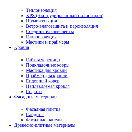
Теплоизоляция
XPS (Экструдированный полистирол)
Шумоизоляция
Ветро-влагозащита и пароизоляция
Соединительные ленты
Гидроизоляция
Мастики и праймеры
Кровля
Гибкая черепица
Подкладочные ковры
Мастика для кровли
Праймер для кровли
Ендовный ковер
Наплавляемая кровля
Софиты
Фасадные материалы
Фасадная плитка
Сайдинг
Фасадные панели
Древесно-плитные материалы