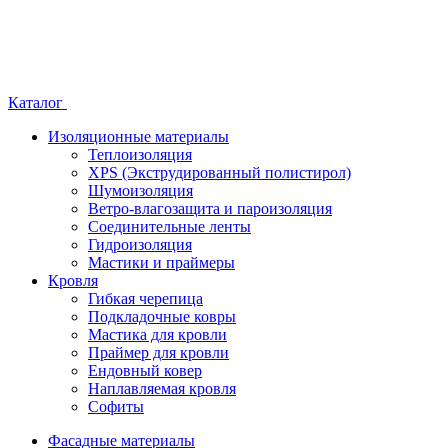
Каталог
Изоляционные материалы
Теплоизоляция
XPS (Экструдированный полистирол)
Шумоизоляция
Ветро-влагозащита и пароизоляция
Соединительные ленты
Гидроизоляция
Мастики и праймеры
Кровля
Гибкая черепица
Подкладочные ковры
Мастика для кровли
Праймер для кровли
Ендовный ковер
Наплавляемая кровля
Софиты
Фасадные материалы