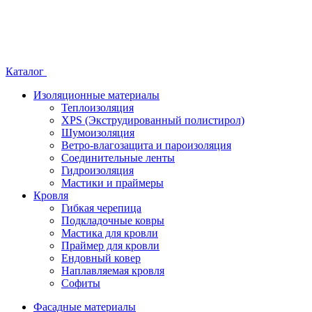
Каталог
Изоляционные материалы
Теплоизоляция
XPS (Экструдированный полистирол)
Шумоизоляция
Ветро-влагозащита и пароизоляция
Соединительные ленты
Гидроизоляция
Мастики и праймеры
Кровля
Гибкая черепица
Подкладочные ковры
Мастика для кровли
Праймер для кровли
Ендовный ковер
Наплавляемая кровля
Софиты
Фасадные материалы