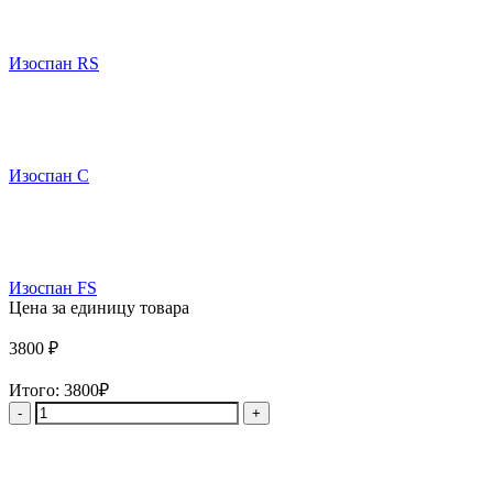
Изоспан RS
Изоспан C
Изоспан FS
Цена за единицу товара
3800
₽
Итого:
3800₽
Количество
товара
Гидро-
пароизоляция
отражающая