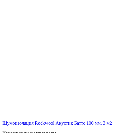
Шумоизоляция Rockwool Акустик Баттс 100 мм, 3 м2