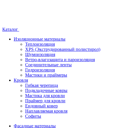
Каталог
Изоляционные материалы
Теплоизоляция
XPS (Экструдированный полистирол)
Шумоизоляция
Ветро-влагозащита и пароизоляция
Соединительные ленты
Гидроизоляция
Мастики и праймеры
Кровля
Гибкая черепица
Подкладочные ковры
Мастика для кровли
Праймер для кровли
Ендовный ковер
Наплавляемая кровля
Софиты
Фасадные материалы