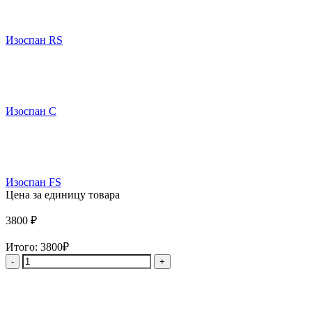
Изоспан RS
Изоспан C
Изоспан FS
Цена за единицу товара
3800
₽
Итого:
3800₽
Количество
товара
Гидро-
пароизоляция
отражающая