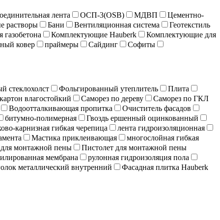
оединительная лента
ОСП-3(OSB)
МДВП
Цементно-
е растворы
Бани
Вентиляционная система
Геотекстиль
я газобетона
Комплектующие Hauberk
Комплектующие для
ный ковер
праймеры
Сайдинг
Софиты
й стеклохолст
Фольгированный утеплитель
Плита
картон влагостойкий
Саморез по дереву
Саморез по ГКЛ
Водоотталкивающая пропитка
Очиститель фасадов
битумно-полимерная
Гвоздь ершенный оцинкованный
ово-карнизная гибкая черепица
лента гидроизоляционная
амента
Мастика приклеивающая
многослойная гибкая
 для монтажной пены
Пистолет для монтажной пены
илированная мембрана
рулонная гидроизоляция пола
олок металлический внутренний
Фасадная плитка Hauberk