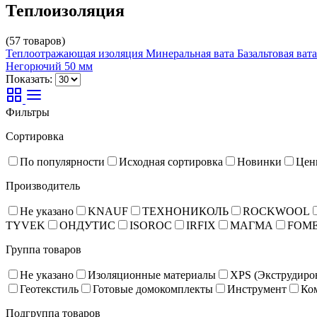
Теплоизоляция
(57 товаров)
Теплоотражающая изоляция
Минеральная вата
Базальтовая вата
Негорючий
50 мм
Показать:
Фильтры
Сортировка
По популярности
Исходная сортировка
Новинки
Цен
Производитель
Не указано
KNAUF
ТЕХНОНИКОЛЬ
ROCKWOOL
TYVEK
ОНДУТИС
ISOROC
IRFIX
МАГМА
FOM
Группа товаров
Не указано
Изоляционные материалы
XPS (Экструдиро
Геотекстиль
Готовые домокомплекты
Инструмент
Ко
Подгруппа товаров