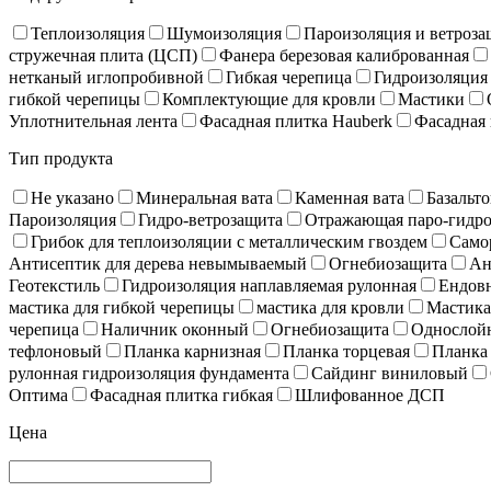
Теплоизоляция
Шумоизоляция
Пароизоляция и ветроза
стружечная плита (ЦСП)
Фанера березовая калиброванная
нетканый иглопробивной
Гибкая черепица
Гидроизоляция
гибкой черепицы
Комплектующие для кровли
Мастики
Уплотнительная лента
Фасадная плитка Hauberk
Фасадная 
Тип продукта
Не указано
Минеральная вата
Каменная вата
Базальто
Пароизоляция
Гидро-ветрозащита
Отражающая паро-гидро
Грибок для теплоизоляции с металлическим гвоздем
Само
Антисептик для дерева невымываемый
Огнебиозащита
Ан
Геотекстиль
Гидроизоляция наплавляемая рулонная
Ендов
мастика для гибкой черепицы
мастика для кровли
Мастика
черепица
Наличник оконный
Огнебиозащита
Однослойн
тефлоновый
Планка карнизная
Планка торцевая
Планка
рулонная гидроизоляция фундамента
Сайдинг виниловый
Оптима
Фасадная плитка гибкая
Шлифованное ДСП
Цена