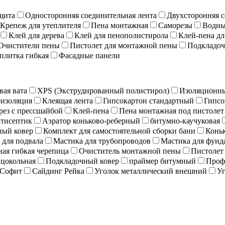
щита
Односторонняя соединительная лента
Двухсторонняя с
Крепеж для утеплителя
Пена монтажная
Саморезы
Водны
Клей для дерева
Клей для пенополистирола
Клей-пена дл
Очистители пены
Пистолет для монтажной пены
Подкладоч
плитка гибкая
Фасадные панели
вая вата
XPS (Экструдированный полистирол)
Изоляционны
изоляция
Клеящая лента
Гипсокартон стандартный
Гипсо
рез с прессшайбой
Клей-пена
Пена монтажная под пистолет
тисептик
Аэратор коньково-реберный
битумно-каучуковая
ный ковер
Комплект для самостоятельной сборки бани
Коньк
 для подвала
Мастика для трубопроводов
Мастика для фунд
ая гибкая черепица
Очиститель монтажной пены
Пистолет
 цокольная
Подкладочный ковер
праймер битумный
Проф
Софит
Сайдинг Рейка
Уголок металлический внешний
Уг