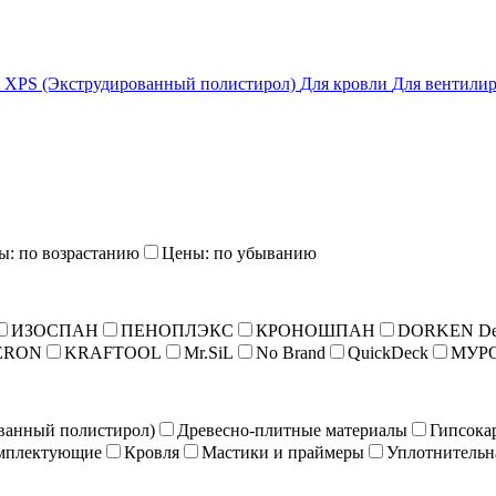
XPS (Экструдированный полистирол)
Для кровли
Для вентилир
ы: по возрастанию
Цены: по убыванию
ИЗОСПАН
ПЕНОПЛЭКС
КРОНОШПАН
DORKEN De
ERON
KRAFTOOL
Mr.SiL
No Brand
QuickDeck
МУР
ванный полистирол)
Древесно-плитные материалы
Гипсока
мплектующие
Кровля
Мастики и праймеры
Уплотнительн