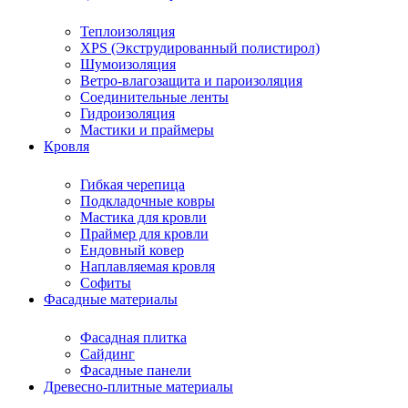
Теплоизоляция
XPS (Экструдированный полистирол)
Шумоизоляция
Ветро-влагозащита и пароизоляция
Соединительные ленты
Гидроизоляция
Мастики и праймеры
Кровля
Гибкая черепица
Подкладочные ковры
Мастика для кровли
Праймер для кровли
Ендовный ковер
Наплавляемая кровля
Софиты
Фасадные материалы
Фасадная плитка
Сайдинг
Фасадные панели
Древесно-плитные материалы