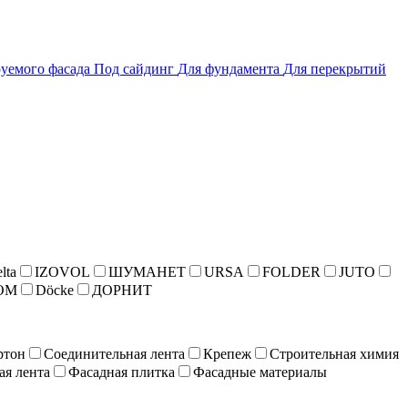
уемого фасада
Под сайдинг
Для фундамента
Для перекрытий
lta
IZOVOL
ШУМАНЕТ
URSA
FOLDER
JUTO
ОМ
Döcke
ДОРНИТ
ртон
Соединительная лента
Крепеж
Строительная химия
ая лента
Фасадная плитка
Фасадные материалы