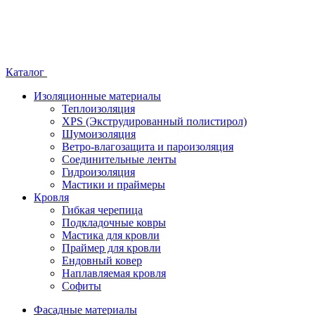
Каталог
Изоляционные материалы
Теплоизоляция
XPS (Экструдированный полистирол)
Шумоизоляция
Ветро-влагозащита и пароизоляция
Соединительные ленты
Гидроизоляция
Мастики и праймеры
Кровля
Гибкая черепица
Подкладочные ковры
Мастика для кровли
Праймер для кровли
Ендовный ковер
Наплавляемая кровля
Софиты
Фасадные материалы