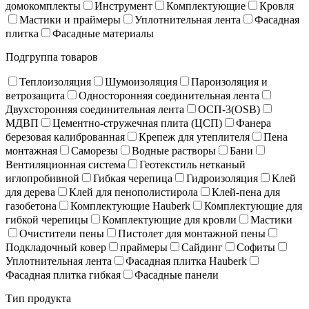
домокомплекты
Инструмент
Комплектующие
Кровля
Мастики и праймеры
Уплотнительная лента
Фасадная
плитка
Фасадные материалы
Подгруппа товаров
Теплоизоляция
Шумоизоляция
Пароизоляция и
ветрозащита
Односторонняя соединительная лента
Двухсторонняя соединительная лента
ОСП-3(OSB)
МДВП
Цементно-стружечная плита (ЦСП)
Фанера
березовая калиброванная
Крепеж для утеплителя
Пена
монтажная
Саморезы
Водные растворы
Бани
Вентиляционная система
Геотекстиль нетканый
иглопробивной
Гибкая черепица
Гидроизоляция
Клей
для дерева
Клей для пенополистирола
Клей-пена для
газобетона
Комплектующие Hauberk
Комплектующие для
гибкой черепицы
Комплектующие для кровли
Мастики
Очистители пены
Пистолет для монтажной пены
Подкладочный ковер
праймеры
Сайдинг
Софиты
Уплотнительная лента
Фасадная плитка Hauberk
Фасадная плитка гибкая
Фасадные панели
Тип продукта