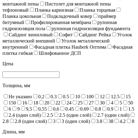
монтажной пены
Пистолет для монтажной пены
тефлоновый
Планка карнизная
Планка торцевая
Планка цокольная
Подкладочный ковер
праймер
битумный
Профилированная мембрана
рулонная
гидроизоляция пола
рулонная гидроизоляция фундамента
Сайдинг виниловый
Софит
Сайдинг Рейка
Уголок
металлический внешний
Уголок металлический
внутренний
Фасадная плитка Hauberk Оптима
Фасадная
плитка гибкая
Шлифованное ДСП
Цена
Толщина, мм
Не указано
0.2
0.3
0.5
10
100
12
12.5
15
150
16
18
20
22
24
25
27
30
4
5
50
6
9
9,5
0,55
0,6
0.45
0.69
0.8
0.9
1
1.5
2.4 (один слой)
2.5
2.5 (один слой)
2.7 (один слой)
2.8
2.8 (один слой)
3
3 (один слой)
3.8
38
4.2
8
Длина, мм