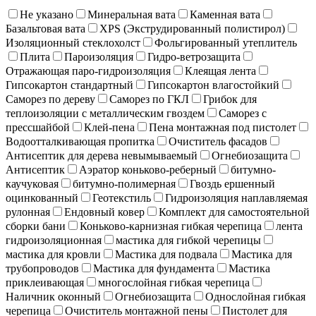
Не указано
Минеральная вата
Каменная вата
Базальтовая вата
XPS (Экструдированный полистирол)
Изоляционный стеклохолст
Фольгированный утеплитель
Плита
Пароизоляция
Гидро-ветрозащита
Отражающая паро-гидроизоляция
Клеящая лента
Гипсокартон стандартный
Гипсокартон влагостойкий
Саморез по дереву
Саморез по ГКЛ
Грибок для
теплоизоляции с металлическим гвоздем
Саморез с
прессшайбой
Клей-пена
Пена монтажная под пистолет
Водоотталкивающая пропитка
Очиститель фасадов
Антисептик для дерева невымываемый
Огнебиозащита
Антисептик
Аэратор коньково-реберный
битумно-
каучуковая
битумно-полимерная
Гвоздь ершенный
оцинкованный
Геотекстиль
Гидроизоляция наплавляемая
рулонная
Ендовный ковер
Комплект для самостоятельной
сборки бани
Коньково-карнизная гибкая черепица
лента
гидроизоляционная
мастика для гибкой черепицы
мастика для кровли
Мастика для подвала
Мастика для
трубопроводов
Мастика для фундамента
Мастика
приклеивающая
многослойная гибкая черепица
Наличник оконный
Огнебиозащита
Однослойная гибкая
черепица
Очиститель монтажной пены
Пистолет для