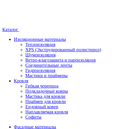
Каталог
Изоляционные материалы
Теплоизоляция
XPS (Экструдированный полистирол)
Шумоизоляция
Ветро-влагозащита и пароизоляция
Соединительные ленты
Гидроизоляция
Мастики и праймеры
Кровля
Гибкая черепица
Подкладочные ковры
Мастика для кровли
Праймер для кровли
Ендовный ковер
Наплавляемая кровля
Софиты
Фасадные материалы