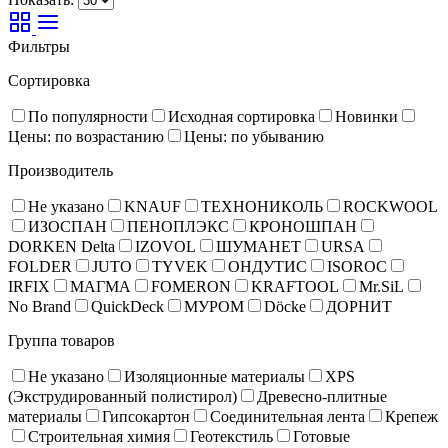
Фильтры
Сортировка
По популярности
Исходная сортировка
Новинки
Цены: по возрастанию
Цены: по убыванию
Производитель
Не указано
KNAUF
ТЕХНОНИКОЛЬ
ROCKWOOL
ИЗОСПАН
ПЕНОПЛЭКС
КРОНОШПАН
DORKEN Delta
IZOVOL
ШУМАНЕТ
URSA
FOLDER
JUTO
TYVEK
ОНДУТИС
ISOROC
IRFIX
МАГМА
FOMERON
KRAFTOOL
Mr.SiL
No Brand
QuickDeck
МУРОМ
Döcke
ДОРНИТ
Группа товаров
Не указано
Изоляционные материалы
XPS
(Экструдированный полистирол)
Древесно-плитные
материалы
Гипсокартон
Соединительная лента
Крепеж
Строительная химия
Геотекстиль
Готовые