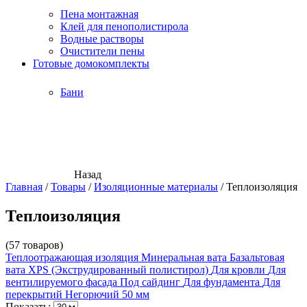
Пена монтажная
Клей для пенополистирола
Водные растворы
Очистители пены
Готовые домокомплекты
Бани
Назад
Главная
/
Товары
/
Изоляционные материалы
/
Теплоизоляция
Теплоизоляция
(57 товаров)
Теплоотражающая изоляция
Минеральная вата
Базальтовая
вата
XPS (Экструдированный полистирол)
Для кровли
Для
вентилируемого фасада
Под сайдинг
Для фундамента
Для
перекрытий
Негорючий
50 мм
Показать: