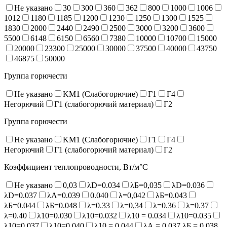
Не указано
30
300
360
362
800
1000
1006
1012
1180
1185
1200
1230
1250
1300
1525
1830
2000
2440
2490
2500
3000
3200
3600
5500
6148
6150
6560
7380
10000
10700
15000
20000
23300
25000
30000
37500
40000
43750
46875
50000
Группа горючести
Не указано
KM1 (Слабогорючие)
Г1
Г4
Негорючий
Г1 (слабогорючий материал)
Г2
Группа горючести
Не указано
KM1 (Слабогорючие)
Г1
Г4
Негорючий
Г1 (слабогорючий материал)
Г2
Коэффициент теплопроводности, Вт/м°С
Не указано
0,03
λD=0.034
λБ=0,035
λD=0.036
λD=0.037
λA=0.039
0.040
λ=0,042
λБ=0.043
λБ=0.044
λБ=0.048
λ=0.33
λ=0,34
λ=0.36
λ=0.37
λ=0.40
λ10=0.030
λ10=0.032
λ10 = 0.034
λ10=0.035
λ10=0.037
λ10=0.040
λ10 = 0.044
λА = 0.037 λБ = 0.038