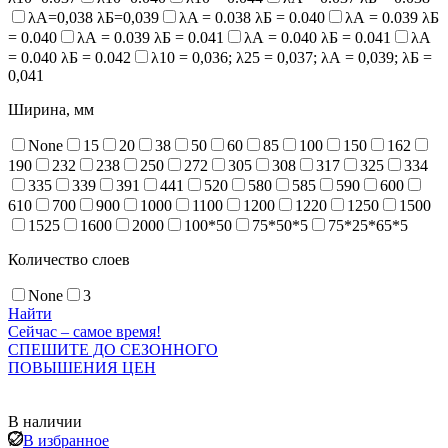
λА=0,038 λБ=0,039
λA = 0.038 λБ = 0.040
λА = 0.039 λБ
= 0.040
λА = 0.039 λБ = 0.041
λА = 0.040 λБ = 0.041
λА
= 0.040 λБ = 0.042
λ10 = 0,036; λ25 = 0,037; λА = 0,039; λБ =
0,041
Ширина, мм
None
15
20
38
50
60
85
100
150
162
190
232
238
250
272
305
308
317
325
334
335
339
391
441
520
580
585
590
600
610
700
900
1000
1100
1200
1220
1250
1500
1525
1600
2000
100*50
75*50*5
75*25*65*5
Количество слоев
None
3
Найти
Сейчас – самое время!
СПЕШИТЕ ДО СЕЗОННОГО
ПОВЫШЕНИЯ ЦЕН
В наличии
В избранное