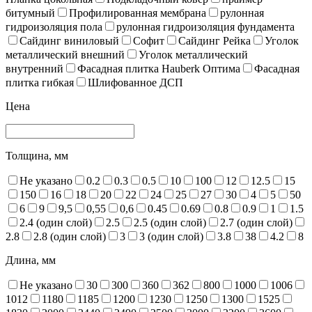
битумный
Профилированная мембрана
рулонная
гидроизоляция пола
рулонная гидроизоляция фундамента
Сайдинг виниловый
Софит
Сайдинг Рейка
Уголок
металлический внешний
Уголок металлический
внутренний
Фасадная плитка Hauberk Оптима
Фасадная
плитка гибкая
Шлифованное ДСП
Цена
Толщина, мм
Не указано
0.2
0.3
0.5
10
100
12
12.5
15
150
16
18
20
22
24
25
27
30
4
5
50
6
9
9,5
0,55
0,6
0.45
0.69
0.8
0.9
1
1.5
2.4 (один слой)
2.5
2.5 (один слой)
2.7 (один слой)
2.8
2.8 (один слой)
3
3 (один слой)
3.8
38
4.2
8
Длина, мм
Не указано
30
300
360
362
800
1000
1006
1012
1180
1185
1200
1230
1250
1300
1525