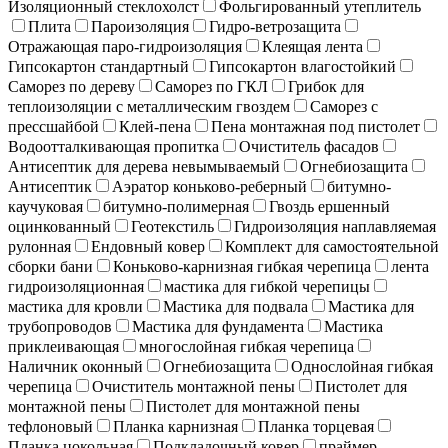
Изоляционный стеклохолст
Фольгированный утеплитель
Плита
Пароизоляция
Гидро-ветрозащита
Отражающая паро-гидроизоляция
Клеящая лента
Гипсокартон стандартный
Гипсокартон влагостойкий
Саморез по дереву
Саморез по ГКЛ
Грибок для
теплоизоляции с металлическим гвоздем
Саморез с
прессшайбой
Клей-пена
Пена монтажная под пистолет
Водоотталкивающая пропитка
Очиститель фасадов
Антисептик для дерева невымываемый
Огнебиозащита
Антисептик
Аэратор коньково-реберный
битумно-
каучуковая
битумно-полимерная
Гвоздь ершенный
оцинкованный
Геотекстиль
Гидроизоляция наплавляемая
рулонная
Ендовный ковер
Комплект для самостоятельной
сборки бани
Коньково-карнизная гибкая черепица
лента
гидроизоляционная
мастика для гибкой черепицы
мастика для кровли
Мастика для подвала
Мастика для
трубопроводов
Мастика для фундамента
Мастика
приклеивающая
многослойная гибкая черепица
Наличник оконный
Огнебиозащита
Однослойная гибкая
черепица
Очиститель монтажной пены
Пистолет для
монтажной пены
Пистолет для монтажной пены
тефлоновый
Планка карнизная
Планка торцевая
Планка цокольная
Подкладочный ковер
праймер