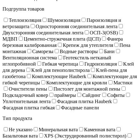
Подгруппа товаров
Теплоизоляция
Шумоизоляция
Пароизоляция и
ветрозащита
Односторонняя соединительная лента
Двухсторонняя соединительная лента
ОСП-3(OSB)
МДВП
Цементно-стружечная плита (ЦСП)
Фанера
березовая калиброванная
Крепеж для утеплителя
Пена
монтажная
Саморезы
Водные растворы
Бани
Вентиляционная система
Геотекстиль нетканый
иглопробивной
Гибкая черепица
Гидроизоляция
Клей
для дерева
Клей для пенополистирола
Клей-пена для
газобетона
Комплектующие Hauberk
Комплектующие для
гибкой черепицы
Комплектующие для кровли
Мастики
Очистители пены
Пистолет для монтажной пены
Подкладочный ковер
праймеры
Сайдинг
Софиты
Уплотнительная лента
Фасадная плитка Hauberk
Фасадная плитка гибкая
Фасадные панели
Тип продукта
Не указано
Минеральная вата
Каменная вата
Базальтовая вата
XPS (Экструдированный полистирол)