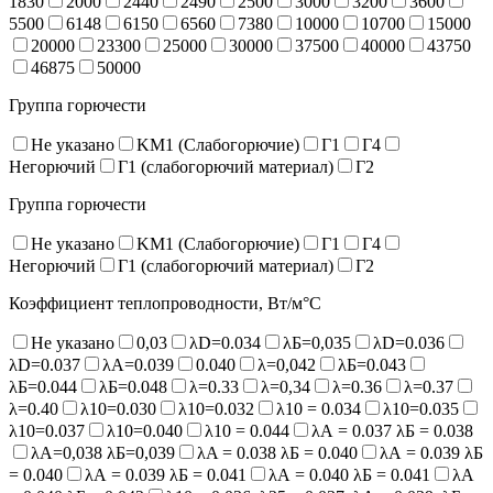
1830
2000
2440
2490
2500
3000
3200
3600
5500
6148
6150
6560
7380
10000
10700
15000
20000
23300
25000
30000
37500
40000
43750
46875
50000
Группа горючести
Не указано
KM1 (Слабогорючие)
Г1
Г4
Негорючий
Г1 (слабогорючий материал)
Г2
Группа горючести
Не указано
KM1 (Слабогорючие)
Г1
Г4
Негорючий
Г1 (слабогорючий материал)
Г2
Коэффициент теплопроводности, Вт/м°С
Не указано
0,03
λD=0.034
λБ=0,035
λD=0.036
λD=0.037
λA=0.039
0.040
λ=0,042
λБ=0.043
λБ=0.044
λБ=0.048
λ=0.33
λ=0,34
λ=0.36
λ=0.37
λ=0.40
λ10=0.030
λ10=0.032
λ10 = 0.034
λ10=0.035
λ10=0.037
λ10=0.040
λ10 = 0.044
λА = 0.037 λБ = 0.038
λА=0,038 λБ=0,039
λA = 0.038 λБ = 0.040
λА = 0.039 λБ
= 0.040
λА = 0.039 λБ = 0.041
λА = 0.040 λБ = 0.041
λА