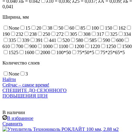
= 0.040 λБ = 0.042
λ10 = 0,036; λ25 = 0,037; λА = 0,039; λБ =
0,041
Ширина, мм
None
15
20
38
50
60
85
100
150
162
190
232
238
250
272
305
308
317
325
334
335
339
391
441
520
580
585
590
600
610
700
900
1000
1100
1200
1220
1250
1500
1525
1600
2000
100*50
75*50*5
75*25*65*5
Количество слоев
None
3
Найти
Сейчас – самое время!
СПЕШИТЕ ДО СЕЗОННОГО
ПОВЫШЕНИЯ ЦЕН
В наличии
В избранное
Сравнить