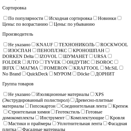
Сортировка
По популярности
Исходная сортировка
Новинки
Цены: по возрастанию
Цены: по убыванию
Производитель
Не указано
KNAUF
ТЕХНОНИКОЛЬ
ROCKWOOL
ИЗОСПАН
ПЕНОПЛЭКС
КРОНОШПАН
DORKEN Delta
IZOVOL
ШУМАНЕТ
URSA
FOLDER
JUTO
TYVEK
ОНДУТИС
ISOROC
IRFIX
МАГМА
FOMERON
KRAFTOOL
Mr.SiL
No Brand
QuickDeck
МУРОМ
Döcke
ДОРНИТ
Группа товаров
Не указано
Изоляционные материалы
XPS
(Экструдированный полистирол)
Древесно-плитные
материалы
Гипсокартон
Соединительная лента
Крепеж
Строительная химия
Геотекстиль
Готовые
домокомплекты
Инструмент
Комплектующие
Кровля
Мастики и праймеры
Уплотнительная лента
Фасадная
плитка
Фасадные материалы