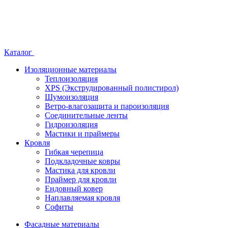
Каталог
Изоляционные материалы
Теплоизоляция
XPS (Экструдированный полистирол)
Шумоизоляция
Ветро-влагозащита и пароизоляция
Соединительные ленты
Гидроизоляция
Мастики и праймеры
Кровля
Гибкая черепица
Подкладочные ковры
Мастика для кровли
Праймер для кровли
Ендовный ковер
Наплавляемая кровля
Софиты
Фасадные материалы