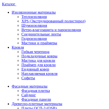
Каталог
Изоляционные материалы
Теплоизоляция
XPS (Экструдированный полистирол)
Шумоизоляция
Ветро-влагозащита и пароизоляция
Соединительные ленты
Гидроизоляция
Мастики и праймеры
Кровля
Гибкая черепица
Подкладочные ковры
Мастика для кровли
Праймер для кровли
Ендовный ковер
Наплавляемая кровля
Софиты
Фасадные материалы
Фасадная плитка
Сайдинг
Фасадные панели
Древесно-плитные материалы
Плиты ОСП-3 (OSB)