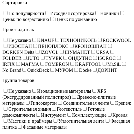
Сортировка
По популярности
Исходная сортировка
Новинки
Цены: по возрастанию
Цены: по убыванию
Производитель
Не указано
KNAUF
ТЕХНОНИКОЛЬ
ROCKWOOL
ИЗОСПАН
ПЕНОПЛЭКС
КРОНОШПАН
DORKEN Delta
IZOVOL
ШУМАНЕТ
URSA
FOLDER
JUTO
TYVEK
ОНДУТИС
ISOROC
IRFIX
МАГМА
FOMERON
KRAFTOOL
Mr.SiL
No Brand
QuickDeck
МУРОМ
Döcke
ДОРНИТ
Группа товаров
Не указано
Изоляционные материалы
XPS
(Экструдированный полистирол)
Древесно-плитные
материалы
Гипсокартон
Соединительная лента
Крепеж
Строительная химия
Геотекстиль
Готовые
домокомплекты
Инструмент
Комплектующие
Кровля
Мастики и праймеры
Уплотнительная лента
Фасадная
плитка
Фасадные материалы