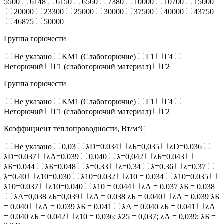
5500
6148
6150
6560
7380
10000
10700
15000
20000
23300
25000
30000
37500
40000
43750
46875
50000
Группа горючести
Не указано
KM1 (Слабогорючие)
Г1
Г4
Негорючий
Г1 (слабогорючий материал)
Г2
Группа горючести
Не указано
KM1 (Слабогорючие)
Г1
Г4
Негорючий
Г1 (слабогорючий материал)
Г2
Коэффициент теплопроводности, Вт/м°С
Не указано
0,03
λD=0.034
λБ=0,035
λD=0.036
λD=0.037
λA=0.039
0.040
λ=0,042
λБ=0.043
λБ=0.044
λБ=0.048
λ=0.33
λ=0,34
λ=0.36
λ=0.37
λ=0.40
λ10=0.030
λ10=0.032
λ10 = 0.034
λ10=0.035
λ10=0.037
λ10=0.040
λ10 = 0.044
λА = 0.037 λБ = 0.038
λА=0,038 λБ=0,039
λA = 0.038 λБ = 0.040
λА = 0.039 λБ
= 0.040
λА = 0.039 λБ = 0.041
λА = 0.040 λБ = 0.041
λА
= 0.040 λБ = 0.042
λ10 = 0,036; λ25 = 0,037; λА = 0,039; λБ =