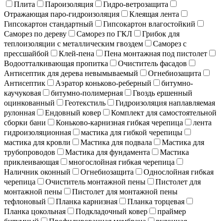
Плита
Пароизоляция
Гидро-ветрозащита
Отражающая паро-гидроизоляция
Клеящая лента
Гипсокартон стандартный
Гипсокартон влагостойкий
Саморез по дереву
Саморез по ГКЛ
Грибок для
теплоизоляции с металлическим гвоздем
Саморез с
прессшайбой
Клей-пена
Пена монтажная под пистолет
Водоотталкивающая пропитка
Очиститель фасадов
Антисептик для дерева невымываемый
Огнебиозащита
Антисептик
Аэратор коньково-реберный
битумно-
каучуковая
битумно-полимерная
Гвоздь ершенный
оцинкованный
Геотекстиль
Гидроизоляция наплавляемая
рулонная
Ендовный ковер
Комплект для самостоятельной
сборки бани
Коньково-карнизная гибкая черепица
лента
гидроизоляционная
мастика для гибкой черепицы
мастика для кровли
Мастика для подвала
Мастика для
трубопроводов
Мастика для фундамента
Мастика
приклеивающая
многослойная гибкая черепица
Наличник оконный
Огнебиозащита
Однослойная гибкая
черепица
Очиститель монтажной пены
Пистолет для
монтажной пены
Пистолет для монтажной пены
тефлоновый
Планка карнизная
Планка торцевая
Планка цокольная
Подкладочный ковер
праймер