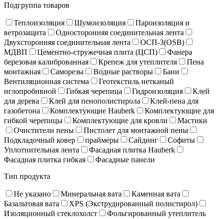
Подгруппа товаров
Теплоизоляция
Шумоизоляция
Пароизоляция и
ветрозащита
Односторонняя соединительная лента
Двухсторонняя соединительная лента
ОСП-3(OSB)
МДВП
Цементно-стружечная плита (ЦСП)
Фанера
березовая калиброванная
Крепеж для утеплителя
Пена
монтажная
Саморезы
Водные растворы
Бани
Вентиляционная система
Геотекстиль нетканый
иглопробивной
Гибкая черепица
Гидроизоляция
Клей
для дерева
Клей для пенополистирола
Клей-пена для
газобетона
Комплектующие Hauberk
Комплектующие для
гибкой черепицы
Комплектующие для кровли
Мастики
Очистители пены
Пистолет для монтажной пены
Подкладочный ковер
праймеры
Сайдинг
Софиты
Уплотнительная лента
Фасадная плитка Hauberk
Фасадная плитка гибкая
Фасадные панели
Тип продукта
Не указано
Минеральная вата
Каменная вата
Базальтовая вата
XPS (Экструдированный полистирол)
Изоляционный стеклохолст
Фольгированный утеплитель