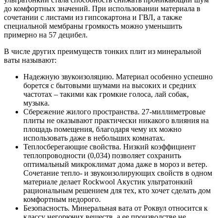
до комфортных значений. При использовании материала в
сочетании с листами из гипсокартона и ГВЛ, а также
специальной мембраны громкость можно уменьшить
примерно на 57 децибел.
В числе других преимуществ тонких плит из минеральной
ваты называют:
Надежную звукоизоляцию. Материал особенно успешно
борется с бытовыми шумами на высоких и средних
частотах – такими как громкие голоса, лай собак,
музыка.
Сбережение жилого пространства. 27-миллиметровые
плиты не оказывают практически никакого влияния на
площадь помещения, благодаря чему их можно
использовать даже в небольших комнатах.
Теплосберегающие свойства. Низкий коэффициент
теплопроводности (0,034) позволяет сохранить
оптимальный микроклимат дома даже в мороз и ветер.
Сочетание тепло- и звукоизолирующих свойств в одном
материале делает Rockwool Акустик ультратонкий
рациональным решением для тех, кто хочет сделать дом
комфортным недорого.
Безопасность. Минеральная вата от Роквул относится к
классу негорючих веществ, а ее производстве не