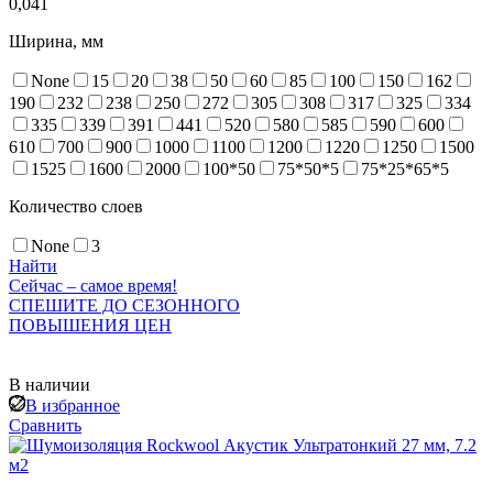
0,041
Ширина, мм
None
15
20
38
50
60
85
100
150
162
190
232
238
250
272
305
308
317
325
334
335
339
391
441
520
580
585
590
600
610
700
900
1000
1100
1200
1220
1250
1500
1525
1600
2000
100*50
75*50*5
75*25*65*5
Количество слоев
None
3
Найти
Сейчас – самое время!
СПЕШИТЕ ДО СЕЗОННОГО
ПОВЫШЕНИЯ ЦЕН
В наличии
В избранное
Сравнить