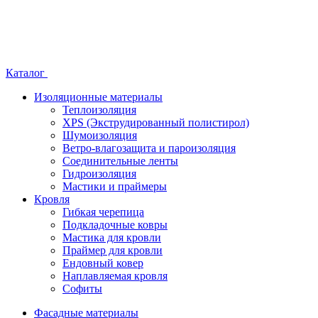
Каталог
Изоляционные материалы
Теплоизоляция
XPS (Экструдированный полистирол)
Шумоизоляция
Ветро-влагозащита и пароизоляция
Соединительные ленты
Гидроизоляция
Мастики и праймеры
Кровля
Гибкая черепица
Подкладочные ковры
Мастика для кровли
Праймер для кровли
Ендовный ковер
Наплавляемая кровля
Софиты
Фасадные материалы