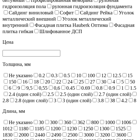
битумный
Профилированная мембрана
рулонная
гидроизоляция пола
рулонная гидроизоляция фундамента
Сайдинг виниловый
Софит
Сайдинг Рейка
Уголок
металлический внешний
Уголок металлический
внутренний
Фасадная плитка Hauberk Оптима
Фасадная
плитка гибкая
Шлифованное ДСП
Цена
Толщина, мм
Не указано
0.2
0.3
0.5
10
100
12
12.5
15
150
16
18
20
22
24
25
27
30
4
5
50
6
9
9,5
0,55
0,6
0.45
0.69
0.8
0.9
1
1.5
2.4 (один слой)
2.5
2.5 (один слой)
2.7 (один слой)
2.8
2.8 (один слой)
3
3 (один слой)
3.8
38
4.2
8
Длина, мм
Не указано
30
300
360
362
800
1000
1006
1012
1180
1185
1200
1230
1250
1300
1525
1830
2000
2440
2490
2500
3000
3200
3600