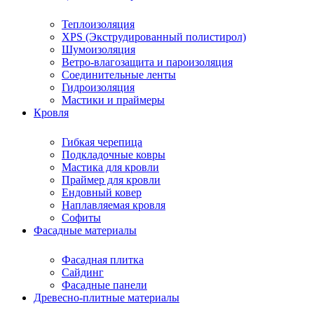
Теплоизоляция
XPS (Экструдированный полистирол)
Шумоизоляция
Ветро-влагозащита и пароизоляция
Соединительные ленты
Гидроизоляция
Мастики и праймеры
Кровля
Гибкая черепица
Подкладочные ковры
Мастика для кровли
Праймер для кровли
Ендовный ковер
Наплавляемая кровля
Софиты
Фасадные материалы
Фасадная плитка
Сайдинг
Фасадные панели
Древесно-плитные материалы