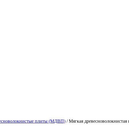
есноволокнистые плиты (МДВП)
/
Мягкая древесноволокниста