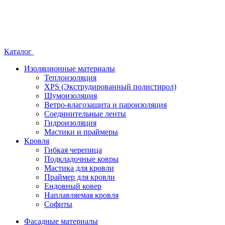
Каталог
Изоляционные материалы
Теплоизоляция
XPS (Экструдированный полистирол)
Шумоизоляция
Ветро-влагозащита и пароизоляция
Соединительные ленты
Гидроизоляция
Мастики и праймеры
Кровля
Гибкая черепица
Подкладочные ковры
Мастика для кровли
Праймер для кровли
Ендовный ковер
Наплавляемая кровля
Софиты
Фасадные материалы