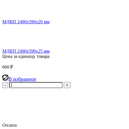
МДВП 2490х590х20 мм
МДВП 2490х590х25 мм
Цена за единицу товара
660
₽
В избранное
Количество
товара
Мягкая
древесноволокнистая
плита
(МДВП)
КНАУФ
Защита
Оплата
Проф