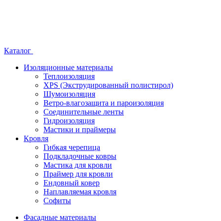
Каталог
Изоляционные материалы
Теплоизоляция
XPS (Экструдированный полистирол)
Шумоизоляция
Ветро-влагозащита и пароизоляция
Соединительные ленты
Гидроизоляция
Мастики и праймеры
Кровля
Гибкая черепица
Подкладочные ковры
Мастика для кровли
Праймер для кровли
Ендовный ковер
Наплавляемая кровля
Софиты
Фасадные материалы