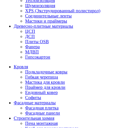
Теплоизоляция
Шумоизоляция
XPS (Экструдированный полистирол)
Соединительные ленты
Мастики и праймеры
Древесно-плитные материалы
ЦСП
ДСП
Плиты OSB
Фанера
МДВП
Гипсокартон
Кровля
Подкладочные ковры
Гибкая черепица
Мастика для кровли
Праймер для кровли
Ендовный ковер
Софиты
Фасадные материалы
Фасадная плитка
Фасадные панели
Строительная химия
Пена монтажная