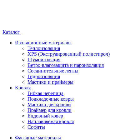
Каталог
Изоляционные материалы
Теплоизоляция
XPS (Экструдированный полистирол)
Шумоизоляция
Ветро-влагозащита и пароизоляция
Соединительные ленты
Гидроизоляция
Мастики и праймеры
Кровля
Гибкая черепица
Подкладочные ковры
Мастика для кровли
Праймер для кровли
Ендовный ковер
Наплавляемая кровля
Софиты
Фасадные материалы