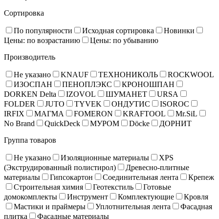
Сортировка
По популярности
Исходная сортировка
Новинки
Цены: по возрастанию
Цены: по убыванию
Производитель
Не указано
KNAUF
ТЕХНОНИКОЛЬ
ROCKWOOL
ИЗОСПАН
ПЕНОПЛЭКС
КРОНОШПАН
DORKEN Delta
IZOVOL
ШУМАНЕТ
URSA
FOLDER
JUTO
TYVEK
ОНДУТИС
ISOROC
IRFIX
МАГМА
FOMERON
KRAFTOOL
Mr.SiL
No Brand
QuickDeck
МУРОМ
Döcke
ДОРНИТ
Группа товаров
Не указано
Изоляционные материалы
XPS
(Экструдированный полистирол)
Древесно-плитные
материалы
Гипсокартон
Соединительная лента
Крепеж
Строительная химия
Геотекстиль
Готовые
домокомплекты
Инструмент
Комплектующие
Кровля
Мастики и праймеры
Уплотнительная лента
Фасадная
плитка
Фасадные материалы