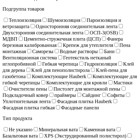
Подгруппа товаров
Теплоизоляция
Шумоизоляция
Пароизоляция и
ветрозащита
Односторонняя соединительная лента
Двухсторонняя соединительная лента
ОСП-3(OSB)
МДВП
Цементно-стружечная плита (ЦСП)
Фанера
березовая калиброванная
Крепеж для утеплителя
Пена
монтажная
Саморезы
Водные растворы
Бани
Вентиляционная система
Геотекстиль нетканый
иглопробивной
Гибкая черепица
Гидроизоляция
Клей
для дерева
Клей для пенополистирола
Клей-пена для
газобетона
Комплектующие Hauberk
Комплектующие для
гибкой черепицы
Комплектующие для кровли
Мастики
Очистители пены
Пистолет для монтажной пены
Подкладочный ковер
праймеры
Сайдинг
Софиты
Уплотнительная лента
Фасадная плитка Hauberk
Фасадная плитка гибкая
Фасадные панели
Тип продукта
Не указано
Минеральная вата
Каменная вата
Базальтовая вата
XPS (Экструдированный полистирол)