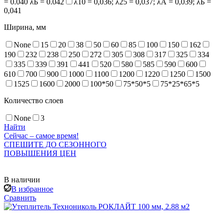
= 0.040 λБ = 0.042
λ10 = 0,036; λ25 = 0,037; λА = 0,039; λБ =
0,041
Ширина, мм
None
15
20
38
50
60
85
100
150
162
190
232
238
250
272
305
308
317
325
334
335
339
391
441
520
580
585
590
600
610
700
900
1000
1100
1200
1220
1250
1500
1525
1600
2000
100*50
75*50*5
75*25*65*5
Количество слоев
None
3
Найти
Сейчас – самое время!
СПЕШИТЕ ДО СЕЗОННОГО
ПОВЫШЕНИЯ ЦЕН
В наличии
В избранное
Сравнить