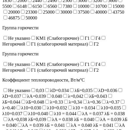
1830
2000
2440
2490
2500
3000
3200
3600
5500
6148
6150
6560
7380
10000
10700
15000
20000
23300
25000
30000
37500
40000
43750
46875
50000
Группа горючести
Не указано
KM1 (Слабогорючие)
Г1
Г4
Негорючий
Г1 (слабогорючий материал)
Г2
Группа горючести
Не указано
KM1 (Слабогорючие)
Г1
Г4
Негорючий
Г1 (слабогорючий материал)
Г2
Коэффициент теплопроводности, Вт/м°С
Не указано
0,03
λD=0.034
λБ=0,035
λD=0.036
λD=0.037
λA=0.039
0.040
λ=0,042
λБ=0.043
λБ=0.044
λБ=0.048
λ=0.33
λ=0,34
λ=0.36
λ=0.37
λ=0.40
λ10=0.030
λ10=0.032
λ10 = 0.034
λ10=0.035
λ10=0.037
λ10=0.040
λ10 = 0.044
λА = 0.037 λБ = 0.038
λА=0,038 λБ=0,039
λA = 0.038 λБ = 0.040
λА = 0.039 λБ
= 0.040
λА = 0.039 λБ = 0.041
λА = 0.040 λБ = 0.041
λА