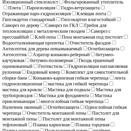
Изоляционный стеклохолст
Фольгированный утеплитель
Плита
Пароизоляция
Гидро-ветрозащита
Отражающая паро-гидроизоляция
Клеящая лента
Гипсокартон стандартный
Гипсокартон влагостойкий
Саморез по дереву
Саморез по ГКЛ
Грибок для
теплоизоляции с металлическим гвоздем
Саморез с
прессшайбой
Клей-пена
Пена монтажная под пистолет
Водоотталкивающая пропитка
Очиститель фасадов
Антисептик для дерева невымываемый
Огнебиозащита
Антисептик
Аэратор коньково-реберный
битумно-
каучуковая
битумно-полимерная
Гвоздь ершенный
оцинкованный
Геотекстиль
Гидроизоляция наплавляемая
рулонная
Ендовный ковер
Комплект для самостоятельной
сборки бани
Коньково-карнизная гибкая черепица
лента
гидроизоляционная
мастика для гибкой черепицы
мастика для кровли
Мастика для подвала
Мастика для
трубопроводов
Мастика для фундамента
Мастика
приклеивающая
многослойная гибкая черепица
Наличник оконный
Огнебиозащита
Однослойная гибкая
черепица
Очиститель монтажной пены
Пистолет для
монтажной пены
Пистолет для монтажной пены
тефлоновый
Планка карнизная
Планка торцевая
Планка цокольная
Подкладочный ковер
праймер