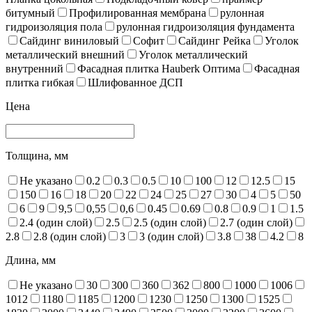
битумный
Профилированная мембрана
рулонная
гидроизоляция пола
рулонная гидроизоляция фундамента
Сайдинг виниловый
Софит
Сайдинг Рейка
Уголок
металлический внешний
Уголок металлический
внутренний
Фасадная плитка Hauberk Оптима
Фасадная
плитка гибкая
Шлифованное ДСП
Цена
Толщина, мм
Не указано
0.2
0.3
0.5
10
100
12
12.5
15
150
16
18
20
22
24
25
27
30
4
5
50
6
9
9,5
0,55
0,6
0.45
0.69
0.8
0.9
1
1.5
2.4 (один слой)
2.5
2.5 (один слой)
2.7 (один слой)
2.8
2.8 (один слой)
3
3 (один слой)
3.8
38
4.2
8
Длина, мм
Не указано
30
300
360
362
800
1000
1006
1012
1180
1185
1200
1230
1250
1300
1525