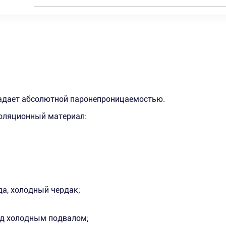
адает абсолютной паронепроницаемостью.
оляционный материал:
да, холодный чердак;
над холодным подвалом;