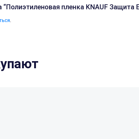
а “Полиэтиленовая пленка KNAUF Защита EX
ться
.
купают