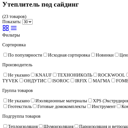
Утеплитель под сайдинг
(23 товаров)
Показать:
Фильтры
Сортировка
По популярности
Исходная сортировка
Новинки
Цен
Производитель
Не указано
KNAUF
ТЕХНОНИКОЛЬ
ROCKWOOL
TYVEK
ОНДУТИС
ISOROC
IRFIX
МАГМА
FOM
Группа товаров
Не указано
Изоляционные материалы
XPS (Экструдиро
Геотекстиль
Готовые домокомплекты
Инструмент
Ко
Подгруппа товаров
Теплоизоляция
Шумоизоляция
Пароизоляция и ветроза