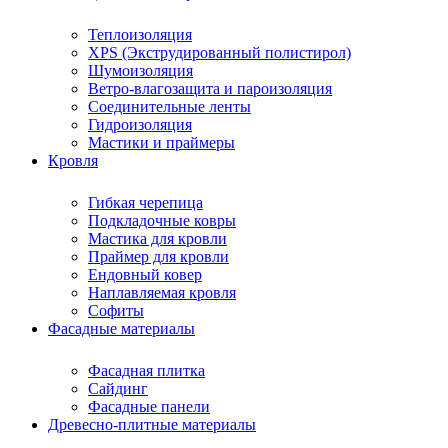
Теплоизоляция
XPS (Экструдированный полистирол)
Шумоизоляция
Ветро-влагозащита и пароизоляция
Соединительные ленты
Гидроизоляция
Мастики и праймеры
Кровля
Гибкая черепица
Подкладочные ковры
Мастика для кровли
Праймер для кровли
Ендовный ковер
Наплавляемая кровля
Софиты
Фасадные материалы
Фасадная плитка
Сайдинг
Фасадные панели
Древесно-плитные материалы