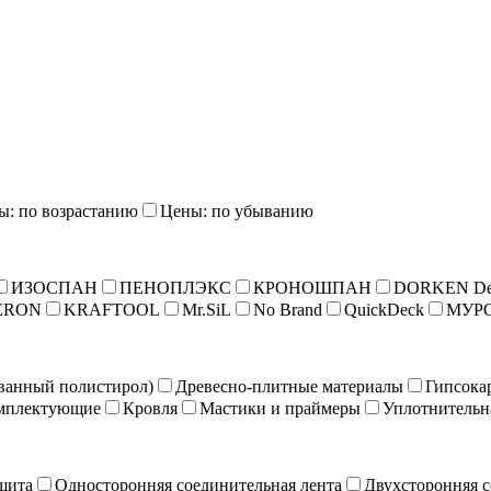
ы: по возрастанию
Цены: по убыванию
ИЗОСПАН
ПЕНОПЛЭКС
КРОНОШПАН
DORKEN De
ERON
KRAFTOOL
Mr.SiL
No Brand
QuickDeck
МУР
ванный полистирол)
Древесно-плитные материалы
Гипсока
мплектующие
Кровля
Мастики и праймеры
Уплотнительн
щита
Односторонняя соединительная лента
Двухсторонняя с