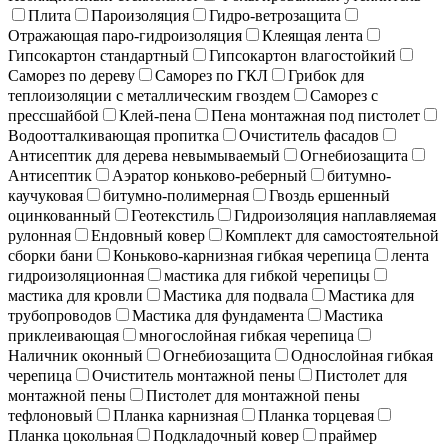
Плита
Пароизоляция
Гидро-ветрозащита
Отражающая паро-гидроизоляция
Клеящая лента
Гипсокартон стандартный
Гипсокартон влагостойкий
Саморез по дереву
Саморез по ГКЛ
Грибок для
теплоизоляции с металлическим гвоздем
Саморез с
прессшайбой
Клей-пена
Пена монтажная под пистолет
Водоотталкивающая пропитка
Очиститель фасадов
Антисептик для дерева невымываемый
Огнебиозащита
Антисептик
Аэратор коньково-реберный
битумно-
каучуковая
битумно-полимерная
Гвоздь ершенный
оцинкованный
Геотекстиль
Гидроизоляция наплавляемая
рулонная
Ендовный ковер
Комплект для самостоятельной
сборки бани
Коньково-карнизная гибкая черепица
лента
гидроизоляционная
мастика для гибкой черепицы
мастика для кровли
Мастика для подвала
Мастика для
трубопроводов
Мастика для фундамента
Мастика
приклеивающая
многослойная гибкая черепица
Наличник оконный
Огнебиозащита
Однослойная гибкая
черепица
Очиститель монтажной пены
Пистолет для
монтажной пены
Пистолет для монтажной пены
тефлоновый
Планка карнизная
Планка торцевая
Планка цокольная
Подкладочный ковер
праймер