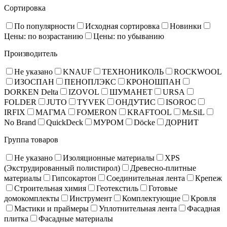
Сортировка
По популярности
Исходная сортировка
Новинки
Цены: по возрастанию
Цены: по убыванию
Производитель
Не указано
KNAUF
ТЕХНОНИКОЛЬ
ROCKWOOL
ИЗОСПАН
ПЕНОПЛЭКС
КРОНОШПАН
DORKEN Delta
IZOVOL
ШУМАНЕТ
URSA
FOLDER
JUTO
TYVEK
ОНДУТИС
ISOROC
IRFIX
МАГМА
FOMERON
KRAFTOOL
Mr.SiL
No Brand
QuickDeck
МУРОМ
Döcke
ДОРНИТ
Группа товаров
Не указано
Изоляционные материалы
XPS
(Экструдированный полистирол)
Древесно-плитные
материалы
Гипсокартон
Соединительная лента
Крепеж
Строительная химия
Геотекстиль
Готовые
домокомплекты
Инструмент
Комплектующие
Кровля
Мастики и праймеры
Уплотнительная лента
Фасадная
плитка
Фасадные материалы