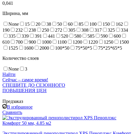
0,041
Ширина, мм
None
15
20
38
50
60
85
100
150
162
190
232
238
250
272
305
308
317
325
334
335
339
391
441
520
580
585
590
600
610
700
900
1000
1100
1200
1220
1250
1500
1525
1600
2000
100*50
75*50*5
75*25*65*5
Количество слоев
None
3
Найти
Сейчас – самое время!
СПЕШИТЕ ДО СЕЗОННОГО
ПОВЫШЕНИЯ ЦЕН
Предзаказ
В избранное
Сравнить
Экструдированный пенополистирол XPS Пеноплэкс Комфорт