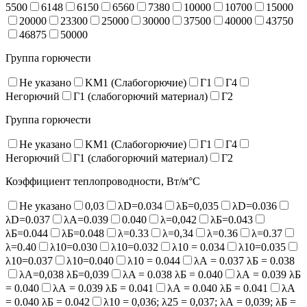
5500
6148
6150
6560
7380
10000
10700
15000
20000
23300
25000
30000
37500
40000
43750
46875
50000
Группа горючести
Не указано
KM1 (Слабогорючие)
Г1
Г4
Негорючий
Г1 (слабогорючий материал)
Г2
Группа горючести
Не указано
KM1 (Слабогорючие)
Г1
Г4
Негорючий
Г1 (слабогорючий материал)
Г2
Коэффициент теплопроводности, Вт/м°С
Не указано
0,03
λD=0.034
λБ=0,035
λD=0.036
λD=0.037
λA=0.039
0.040
λ=0,042
λБ=0.043
λБ=0.044
λБ=0.048
λ=0.33
λ=0,34
λ=0.36
λ=0.37
λ=0.40
λ10=0.030
λ10=0.032
λ10 = 0.034
λ10=0.035
λ10=0.037
λ10=0.040
λ10 = 0.044
λА = 0.037 λБ = 0.038
λА=0,038 λБ=0,039
λA = 0.038 λБ = 0.040
λА = 0.039 λБ
= 0.040
λА = 0.039 λБ = 0.041
λА = 0.040 λБ = 0.041
λА
= 0.040 λБ = 0.042
λ10 = 0,036; λ25 = 0,037; λА = 0,039; λБ =