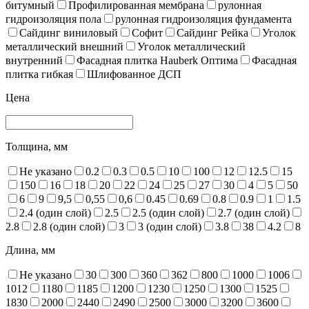
битумный
Профилированная мембрана
рулонная
гидроизоляция пола
рулонная гидроизоляция фундамента
Сайдинг виниловый
Софит
Сайдинг Рейка
Уголок
металлический внешний
Уголок металлический
внутренний
Фасадная плитка Hauberk Оптима
Фасадная
плитка гибкая
Шлифованное ДСП
Цена
Толщина, мм
Не указано
0.2
0.3
0.5
10
100
12
12.5
15
150
16
18
20
22
24
25
27
30
4
5
50
6
9
9,5
0,55
0,6
0.45
0.69
0.8
0.9
1
1.5
2.4 (один слой)
2.5
2.5 (один слой)
2.7 (один слой)
2.8
2.8 (один слой)
3
3 (один слой)
3.8
38
4.2
8
Длина, мм
Не указано
30
300
360
362
800
1000
1006
1012
1180
1185
1200
1230
1250
1300
1525
1830
2000
2440
2490
2500
3000
3200
3600