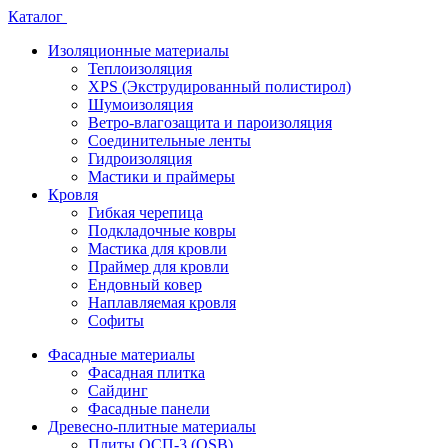
Каталог
Изоляционные материалы
Теплоизоляция
XPS (Экструдированный полистирол)
Шумоизоляция
Ветро-влагозащита и пароизоляция
Соединительные ленты
Гидроизоляция
Мастики и праймеры
Кровля
Гибкая черепица
Подкладочные ковры
Мастика для кровли
Праймер для кровли
Ендовный ковер
Наплавляемая кровля
Софиты
Фасадные материалы
Фасадная плитка
Сайдинг
Фасадные панели
Древесно-плитные материалы
Плиты ОСП-3 (OSB)