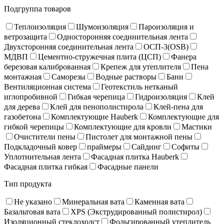
Подгруппа товаров
Теплоизоляция
Шумоизоляция
Пароизоляция и
ветрозащита
Односторонняя соединительная лента
Двухсторонняя соединительная лента
ОСП-3(OSB)
МДВП
Цементно-стружечная плита (ЦСП)
Фанера
березовая калиброванная
Крепеж для утеплителя
Пена
монтажная
Саморезы
Водные растворы
Бани
Вентиляционная система
Геотекстиль нетканый
иглопробивной
Гибкая черепица
Гидроизоляция
Клей
для дерева
Клей для пенополистирола
Клей-пена для
газобетона
Комплектующие Hauberk
Комплектующие для
гибкой черепицы
Комплектующие для кровли
Мастики
Очистители пены
Пистолет для монтажной пены
Подкладочный ковер
праймеры
Сайдинг
Софиты
Уплотнительная лента
Фасадная плитка Hauberk
Фасадная плитка гибкая
Фасадные панели
Тип продукта
Не указано
Минеральная вата
Каменная вата
Базальтовая вата
XPS (Экструдированный полистирол)
Изоляционный стеклохолст
Фольгированный утеплитель