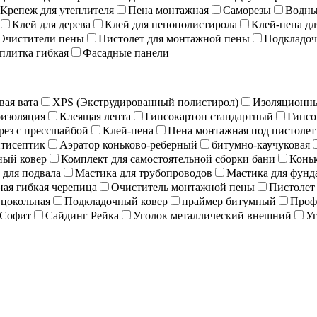
Крепеж для утеплителя
Пена монтажная
Саморезы
Водны
Клей для дерева
Клей для пенополистирола
Клей-пена дл
Очистители пены
Пистолет для монтажной пены
Подкладоч
плитка гибкая
Фасадные панели
вая вата
XPS (Экструдированный полистирол)
Изоляционны
изоляция
Клеящая лента
Гипсокартон стандартный
Гипсо
рез с прессшайбой
Клей-пена
Пена монтажная под пистолет
тисептик
Аэратор коньково-реберный
битумно-каучуковая
ный ковер
Комплект для самостоятельной сборки бани
Коньк
 для подвала
Мастика для трубопроводов
Мастика для фунд
ая гибкая черепица
Очиститель монтажной пены
Пистолет
 цокольная
Подкладочный ковер
праймер битумный
Проф
Софит
Сайдинг Рейка
Уголок металлический внешний
Уг