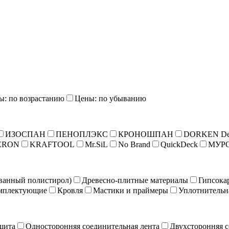
ы: по возрастанию
Цены: по убыванию
ИЗОСПАН
ПЕНОПЛЭКС
КРОНОШПАН
DORKEN De
ERON
KRAFTOOL
Mr.SiL
No Brand
QuickDeck
МУР
ванный полистирол)
Древесно-плитные материалы
Гипсока
мплектующие
Кровля
Мастики и праймеры
Уплотнительн
щита
Односторонняя соединительная лента
Двухсторонняя с