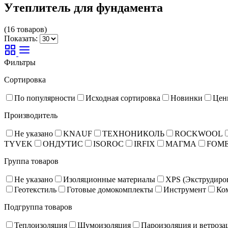
Утеплитель для фундамента
(16 товаров)
Показать:
Фильтры
Сортировка
По популярности
Исходная сортировка
Новинки
Цен
Производитель
Не указано
KNAUF
ТЕХНОНИКОЛЬ
ROCKWOOL
TYVEK
ОНДУТИС
ISOROC
IRFIX
МАГМА
FOM
Группа товаров
Не указано
Изоляционные материалы
XPS (Экструдиро
Геотекстиль
Готовые домокомплекты
Инструмент
Ко
Подгруппа товаров
Теплоизоляция
Шумоизоляция
Пароизоляция и ветроза