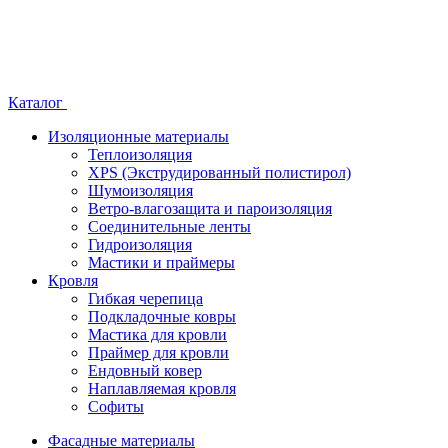
Каталог
Изоляционные материалы
Теплоизоляция
XPS (Экструдированный полистирол)
Шумоизоляция
Ветро-влагозащита и пароизоляция
Соединительные ленты
Гидроизоляция
Мастики и праймеры
Кровля
Гибкая черепица
Подкладочные ковры
Мастика для кровли
Праймер для кровли
Ендовный ковер
Наплавляемая кровля
Софиты
Фасадные материалы