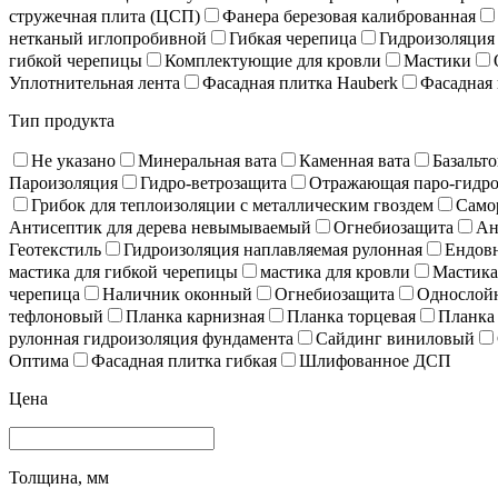
стружечная плита (ЦСП)
Фанера березовая калиброванная
нетканый иглопробивной
Гибкая черепица
Гидроизоляция
гибкой черепицы
Комплектующие для кровли
Мастики
Уплотнительная лента
Фасадная плитка Hauberk
Фасадная 
Тип продукта
Не указано
Минеральная вата
Каменная вата
Базальто
Пароизоляция
Гидро-ветрозащита
Отражающая паро-гидро
Грибок для теплоизоляции с металлическим гвоздем
Само
Антисептик для дерева невымываемый
Огнебиозащита
Ан
Геотекстиль
Гидроизоляция наплавляемая рулонная
Ендов
мастика для гибкой черепицы
мастика для кровли
Мастика
черепица
Наличник оконный
Огнебиозащита
Однослойн
тефлоновый
Планка карнизная
Планка торцевая
Планка
рулонная гидроизоляция фундамента
Сайдинг виниловый
Оптима
Фасадная плитка гибкая
Шлифованное ДСП
Цена
Толщина, мм