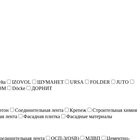
lta
IZOVOL
ШУМАНЕТ
URSA
FOLDER
JUTO
ОМ
Döcke
ДОРНИТ
ртон
Соединительная лента
Крепеж
Строительная химия
ая лента
Фасадная плитка
Фасадные материалы
оединительная лента
ОСП-3(OSB)
МДВП
Цементно-