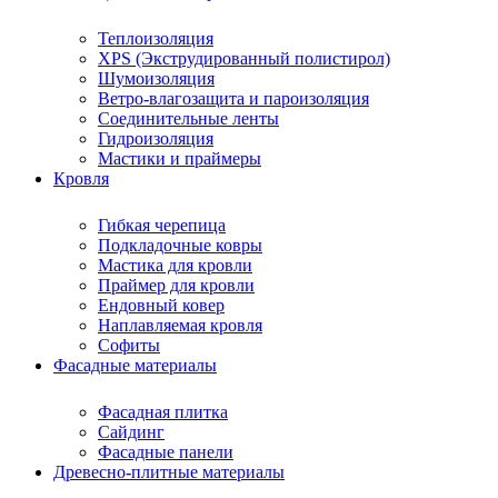
Теплоизоляция
XPS (Экструдированный полистирол)
Шумоизоляция
Ветро-влагозащита и пароизоляция
Соединительные ленты
Гидроизоляция
Мастики и праймеры
Кровля
Гибкая черепица
Подкладочные ковры
Мастика для кровли
Праймер для кровли
Ендовный ковер
Наплавляемая кровля
Софиты
Фасадные материалы
Фасадная плитка
Сайдинг
Фасадные панели
Древесно-плитные материалы