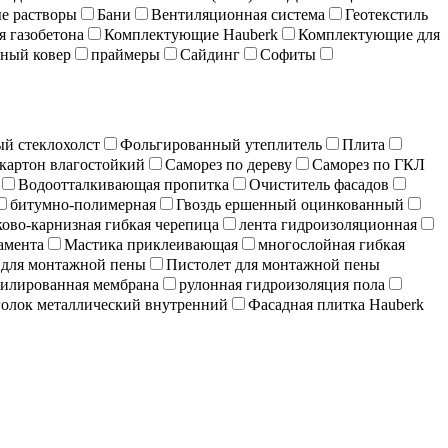
е растворы
Бани
Вентиляционная система
Геотекстиль
я газобетона
Комплектующие Hauberk
Комплектующие для
ный ковер
праймеры
Сайдинг
Софиты
й стеклохолст
Фольгированный утеплитель
Плита
картон влагостойкий
Саморез по дереву
Саморез по ГКЛ
Водоотталкивающая пропитка
Очиститель фасадов
битумно-полимерная
Гвоздь ершенный оцинкованный
ово-карнизная гибкая черепица
лента гидроизоляционная
амента
Мастика приклеивающая
многослойная гибкая
 для монтажной пены
Пистолет для монтажной пены
илированная мембрана
рулонная гидроизоляция пола
олок металлический внутренний
Фасадная плитка Hauberk