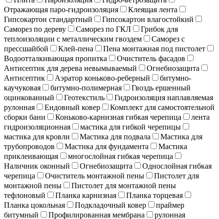
Отражающая паро-гидроизоляция
Клеящая лента
Гипсокартон стандартный
Гипсокартон влагостойкий
Саморез по дереву
Саморез по ГКЛ
Грибок для
теплоизоляции с металлическим гвоздем
Саморез с
прессшайбой
Клей-пена
Пена монтажная под пистолет
Водоотталкивающая пропитка
Очиститель фасадов
Антисептик для дерева невымываемый
Огнебиозащита
Антисептик
Аэратор коньково-реберный
битумно-
каучуковая
битумно-полимерная
Гвоздь ершенный
оцинкованный
Геотекстиль
Гидроизоляция наплавляемая
рулонная
Ендовный ковер
Комплект для самостоятельной
сборки бани
Коньково-карнизная гибкая черепица
лента
гидроизоляционная
мастика для гибкой черепицы
мастика для кровли
Мастика для подвала
Мастика для
трубопроводов
Мастика для фундамента
Мастика
приклеивающая
многослойная гибкая черепица
Наличник оконный
Огнебиозащита
Однослойная гибкая
черепица
Очиститель монтажной пены
Пистолет для
монтажной пены
Пистолет для монтажной пены
тефлоновый
Планка карнизная
Планка торцевая
Планка цокольная
Подкладочный ковер
праймер
битумный
Профилированная мембрана
рулонная