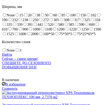
Ширина, мм
None
15
20
38
50
60
85
100
150
162
190
232
238
250
272
305
308
317
325
334
335
339
391
441
520
580
585
590
600
610
700
900
1000
1100
1200
1220
1250
1500
1525
1600
2000
100*50
75*50*5
75*25*65*5
Количество слоев
None
3
Найти
Сейчас – самое время!
СПЕШИТЕ ДО СЕЗОННОГО
ПОВЫШЕНИЯ ЦЕН
В наличии
В избранное
Сравнить
Экструдированный пенополистирол XPS Технониколь