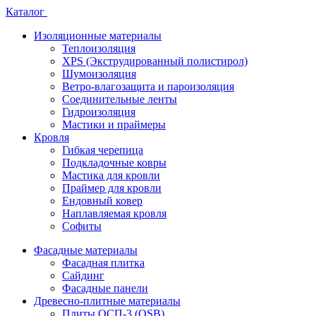
Каталог
Изоляционные материалы
Теплоизоляция
XPS (Экструдированный полистирол)
Шумоизоляция
Ветро-влагозащита и пароизоляция
Соединительные ленты
Гидроизоляция
Мастики и праймеры
Кровля
Гибкая черепица
Подкладочные ковры
Мастика для кровли
Праймер для кровли
Ендовный ковер
Наплавляемая кровля
Софиты
Фасадные материалы
Фасадная плитка
Сайдинг
Фасадные панели
Древесно-плитные материалы
Плиты ОСП-3 (OSB)