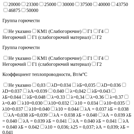
20000
23300
25000
30000
37500
40000
43750
46875
50000
Группа горючести
Не указано
KM1 (Слабогорючие)
Г1
Г4
Негорючий
Г1 (слабогорючий материал)
Г2
Группа горючести
Не указано
KM1 (Слабогорючие)
Г1
Г4
Негорючий
Г1 (слабогорючий материал)
Г2
Коэффициент теплопроводности, Вт/м°С
Не указано
0,03
λD=0.034
λБ=0,035
λD=0.036
λD=0.037
λA=0.039
0.040
λ=0,042
λБ=0.043
λБ=0.044
λБ=0.048
λ=0.33
λ=0,34
λ=0.36
λ=0.37
λ=0.40
λ10=0.030
λ10=0.032
λ10 = 0.034
λ10=0.035
λ10=0.037
λ10=0.040
λ10 = 0.044
λА = 0.037 λБ = 0.038
λА=0,038 λБ=0,039
λA = 0.038 λБ = 0.040
λА = 0.039 λБ
= 0.040
λА = 0.039 λБ = 0.041
λА = 0.040 λБ = 0.041
λА
= 0.040 λБ = 0.042
λ10 = 0,036; λ25 = 0,037; λА = 0,039; λБ =
0,041