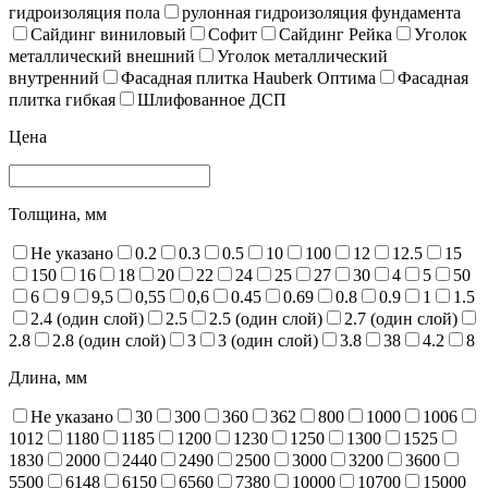
гидроизоляция пола
рулонная гидроизоляция фундамента
Сайдинг виниловый
Софит
Сайдинг Рейка
Уголок
металлический внешний
Уголок металлический
внутренний
Фасадная плитка Hauberk Оптима
Фасадная
плитка гибкая
Шлифованное ДСП
Цена
Толщина, мм
Не указано
0.2
0.3
0.5
10
100
12
12.5
15
150
16
18
20
22
24
25
27
30
4
5
50
6
9
9,5
0,55
0,6
0.45
0.69
0.8
0.9
1
1.5
2.4 (один слой)
2.5
2.5 (один слой)
2.7 (один слой)
2.8
2.8 (один слой)
3
3 (один слой)
3.8
38
4.2
8
Длина, мм
Не указано
30
300
360
362
800
1000
1006
1012
1180
1185
1200
1230
1250
1300
1525
1830
2000
2440
2490
2500
3000
3200
3600
5500
6148
6150
6560
7380
10000
10700
15000