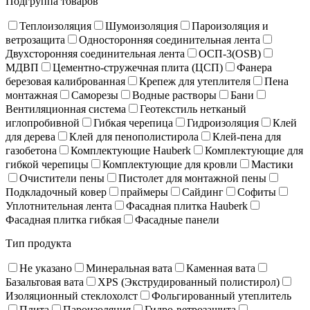
Подгруппа товаров
Теплоизоляция
Шумоизоляция
Пароизоляция и
ветрозащита
Односторонняя соединительная лента
Двухсторонняя соединительная лента
ОСП-3(OSB)
МДВП
Цементно-стружечная плита (ЦСП)
Фанера
березовая калиброванная
Крепеж для утеплителя
Пена
монтажная
Саморезы
Водные растворы
Бани
Вентиляционная система
Геотекстиль нетканый
иглопробивной
Гибкая черепица
Гидроизоляция
Клей
для дерева
Клей для пенополистирола
Клей-пена для
газобетона
Комплектующие Hauberk
Комплектующие для
гибкой черепицы
Комплектующие для кровли
Мастики
Очистители пены
Пистолет для монтажной пены
Подкладочный ковер
праймеры
Сайдинг
Софиты
Уплотнительная лента
Фасадная плитка Hauberk
Фасадная плитка гибкая
Фасадные панели
Тип продукта
Не указано
Минеральная вата
Каменная вата
Базальтовая вата
XPS (Экструдированный полистирол)
Изоляционный стеклохолст
Фольгированный утеплитель
Плита
Пароизоляция
Гидро-ветрозащита