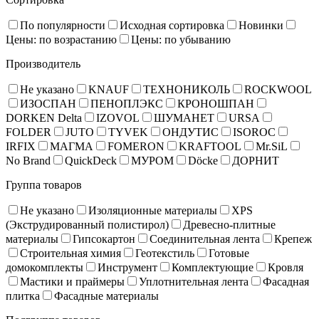
По популярности
Исходная сортировка
Новинки
Цены: по возрастанию
Цены: по убыванию
Производитель
Не указано
KNAUF
ТЕХНОНИКОЛЬ
ROCKWOOL
ИЗОСПАН
ПЕНОПЛЭКС
КРОНОШПАН
DORKEN Delta
IZOVOL
ШУМАНЕТ
URSA
FOLDER
JUTO
TYVEK
ОНДУТИС
ISOROC
IRFIX
МАГМА
FOMERON
KRAFTOOL
Mr.SiL
No Brand
QuickDeck
МУРОМ
Döcke
ДОРНИТ
Группа товаров
Не указано
Изоляционные материалы
XPS
(Экструдированный полистирол)
Древесно-плитные
материалы
Гипсокартон
Соединительная лента
Крепеж
Строительная химия
Геотекстиль
Готовые
домокомплекты
Инструмент
Комплектующие
Кровля
Мастики и праймеры
Уплотнительная лента
Фасадная
плитка
Фасадные материалы