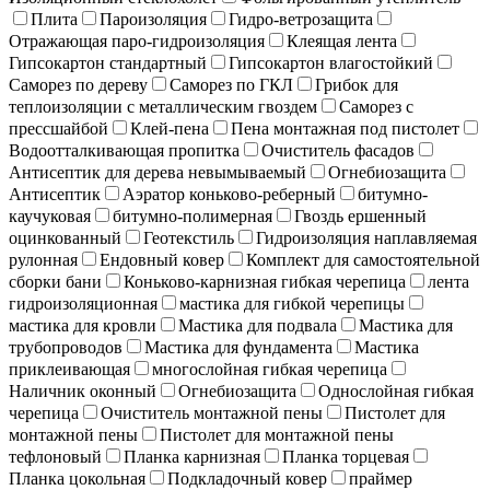
Плита
Пароизоляция
Гидро-ветрозащита
Отражающая паро-гидроизоляция
Клеящая лента
Гипсокартон стандартный
Гипсокартон влагостойкий
Саморез по дереву
Саморез по ГКЛ
Грибок для
теплоизоляции с металлическим гвоздем
Саморез с
прессшайбой
Клей-пена
Пена монтажная под пистолет
Водоотталкивающая пропитка
Очиститель фасадов
Антисептик для дерева невымываемый
Огнебиозащита
Антисептик
Аэратор коньково-реберный
битумно-
каучуковая
битумно-полимерная
Гвоздь ершенный
оцинкованный
Геотекстиль
Гидроизоляция наплавляемая
рулонная
Ендовный ковер
Комплект для самостоятельной
сборки бани
Коньково-карнизная гибкая черепица
лента
гидроизоляционная
мастика для гибкой черепицы
мастика для кровли
Мастика для подвала
Мастика для
трубопроводов
Мастика для фундамента
Мастика
приклеивающая
многослойная гибкая черепица
Наличник оконный
Огнебиозащита
Однослойная гибкая
черепица
Очиститель монтажной пены
Пистолет для
монтажной пены
Пистолет для монтажной пены
тефлоновый
Планка карнизная
Планка торцевая
Планка цокольная
Подкладочный ковер
праймер