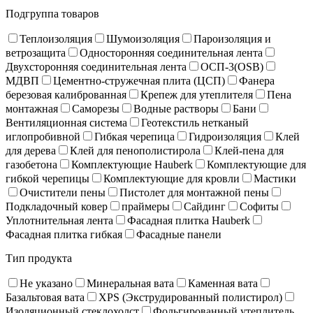
Подгруппа товаров
Теплоизоляция
Шумоизоляция
Пароизоляция и
ветрозащита
Односторонняя соединительная лента
Двухсторонняя соединительная лента
ОСП-3(OSB)
МДВП
Цементно-стружечная плита (ЦСП)
Фанера
березовая калиброванная
Крепеж для утеплителя
Пена
монтажная
Саморезы
Водные растворы
Бани
Вентиляционная система
Геотекстиль нетканый
иглопробивной
Гибкая черепица
Гидроизоляция
Клей
для дерева
Клей для пенополистирола
Клей-пена для
газобетона
Комплектующие Hauberk
Комплектующие для
гибкой черепицы
Комплектующие для кровли
Мастики
Очистители пены
Пистолет для монтажной пены
Подкладочный ковер
праймеры
Сайдинг
Софиты
Уплотнительная лента
Фасадная плитка Hauberk
Фасадная плитка гибкая
Фасадные панели
Тип продукта
Не указано
Минеральная вата
Каменная вата
Базальтовая вата
XPS (Экструдированный полистирол)
Изоляционный стеклохолст
Фольгированный утеплитель