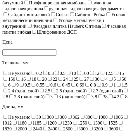
битумный
Профилированная мембрана
рулонная
гидроизоляция пола
рулонная гидроизоляция фундамента
Сайдинг виниловый
Софит
Сайдинг Рейка
Уголок
металлический внешний
Уголок металлический
внутренний
Фасадная плитка Hauberk Оптима
Фасадная
плитка гибкая
Шлифованное ДСП
Цена
Толщина, мм
Не указано
0.2
0.3
0.5
10
100
12
12.5
15
150
16
18
20
22
24
25
27
30
4
5
50
6
9
9,5
0,55
0,6
0.45
0.69
0.8
0.9
1
1.5
2.4 (один слой)
2.5
2.5 (один слой)
2.7 (один слой)
2.8
2.8 (один слой)
3
3 (один слой)
3.8
38
4.2
8
Длина, мм
Не указано
30
300
360
362
800
1000
1006
1012
1180
1185
1200
1230
1250
1300
1525
1830
2000
2440
2490
2500
3000
3200
3600