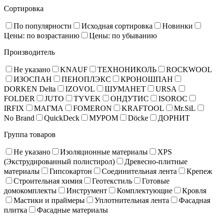
Сортировка
По популярности
Исходная сортировка
Новинки
Цены: по возрастанию
Цены: по убыванию
Производитель
Не указано
KNAUF
ТЕХНОНИКОЛЬ
ROCKWOOL
ИЗОСПАН
ПЕНОПЛЭКС
КРОНОШПАН
DORKEN Delta
IZOVOL
ШУМАНЕТ
URSA
FOLDER
JUTO
TYVEK
ОНДУТИС
ISOROC
IRFIX
МАГМА
FOMERON
KRAFTOOL
Mr.SiL
No Brand
QuickDeck
МУРОМ
Döcke
ДОРНИТ
Группа товаров
Не указано
Изоляционные материалы
XPS
(Экструдированный полистирол)
Древесно-плитные
материалы
Гипсокартон
Соединительная лента
Крепеж
Строительная химия
Геотекстиль
Готовые
домокомплекты
Инструмент
Комплектующие
Кровля
Мастики и праймеры
Уплотнительная лента
Фасадная
плитка
Фасадные материалы