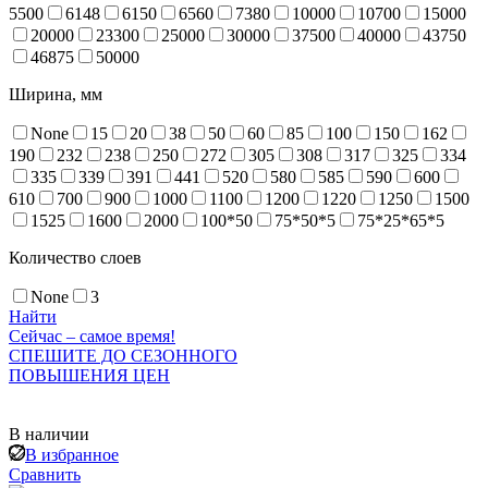
5500
6148
6150
6560
7380
10000
10700
15000
20000
23300
25000
30000
37500
40000
43750
46875
50000
Ширина, мм
None
15
20
38
50
60
85
100
150
162
190
232
238
250
272
305
308
317
325
334
335
339
391
441
520
580
585
590
600
610
700
900
1000
1100
1200
1220
1250
1500
1525
1600
2000
100*50
75*50*5
75*25*65*5
Количество слоев
None
3
Найти
Сейчас – самое время!
СПЕШИТЕ ДО СЕЗОННОГО
ПОВЫШЕНИЯ ЦЕН
В наличии
В избранное
Сравнить