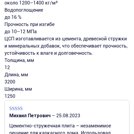
около 1200–1400 кг/м³
Водопоглощение
до 16 %
Прочность при изгибе
до 10–12 МПа
ЦСП изготавливается из цемента, древесной стружки
и минеральных добавок, что обеспечивает прочность,
устойчивость к влаге и долговечность.
Толщина, мм
12
Длина, мм
3200
Ширина, мм
1250
Михаил Петрович
–
25.08.2023
Оценка
5
из
5
Цементно-стружечная плита – незаменимое
решение для каркасного дома. Использовал