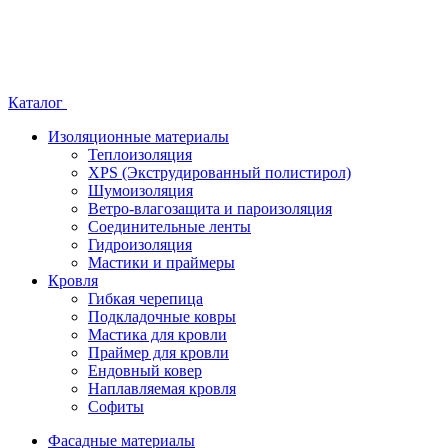
Каталог
Изоляционные материалы
Теплоизоляция
XPS (Экструдированный полистирол)
Шумоизоляция
Ветро-влагозащита и пароизоляция
Соединительные ленты
Гидроизоляция
Мастики и праймеры
Кровля
Гибкая черепица
Подкладочные ковры
Мастика для кровли
Праймер для кровли
Ендовный ковер
Наплавляемая кровля
Софиты
Фасадные материалы