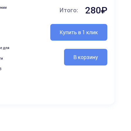
280₽
ении
Итого:
Купить в 1 клик
ое для
В корзину
ти
8