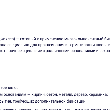
(Фиксер) — готовый к применению многокомпонентный б
тана специально для проклеивания и герметизации швов г
ают прочное сцепление с различными основаниями и сохр
черепицы;
основаниям — кирпич, бетон, металл, дерево, керамика;
крытия, требующих дополнительной фиксации.
ищенную поверхность шпателем или другим инструментом 