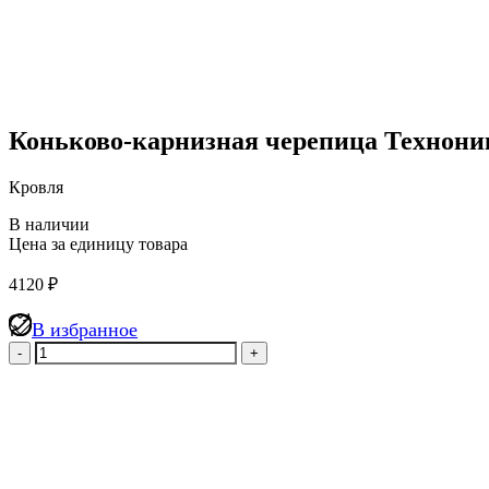
Коньково-карнизная черепица Техноник
Кровля
В наличии
Цена за единицу товара
4120
₽
В избранное
Количество
товара
Коньково-
карнизная
черепица
Технониколь
SHINGLAS,
Аризона,