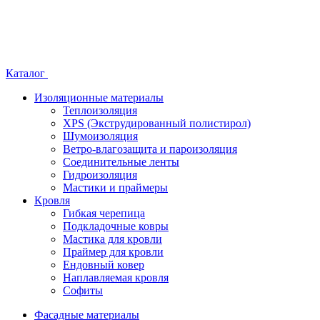
Каталог
Изоляционные материалы
Теплоизоляция
XPS (Экструдированный полистирол)
Шумоизоляция
Ветро-влагозащита и пароизоляция
Соединительные ленты
Гидроизоляция
Мастики и праймеры
Кровля
Гибкая черепица
Подкладочные ковры
Мастика для кровли
Праймер для кровли
Ендовный ковер
Наплавляемая кровля
Софиты
Фасадные материалы