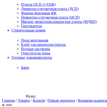
Плиты ОСП-3 (OSB)
Древесно-стружечная плита (ДСП)
Фанера березовая ФК
Цементно-стружечная плита (ЦСП)
Мягкие древесноволокнистые плиты (МДВП)
Гипсокартон
Строительная химия
Пена монтажная
Клей для пенополистирола
Водные растворы
Очистители пены
Готовые домокомплекты
Бани
Назад
Главная
/
Товары
/
Кровля
/
Гибкая черепица
/
Коньково-карниз
м. пог.