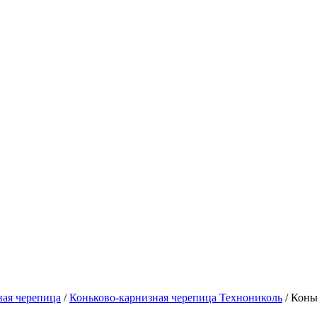
ная черепица
/
Коньково-карнизная черепица Технониколь
/
Конь