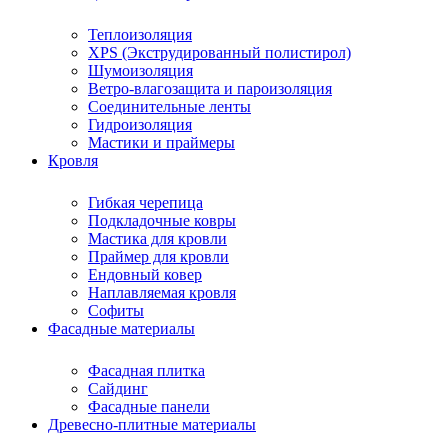
Теплоизоляция
XPS (Экструдированный полистирол)
Шумоизоляция
Ветро-влагозащита и пароизоляция
Соединительные ленты
Гидроизоляция
Мастики и праймеры
Кровля
Гибкая черепица
Подкладочные ковры
Мастика для кровли
Праймер для кровли
Ендовный ковер
Наплавляемая кровля
Софиты
Фасадные материалы
Фасадная плитка
Сайдинг
Фасадные панели
Древесно-плитные материалы