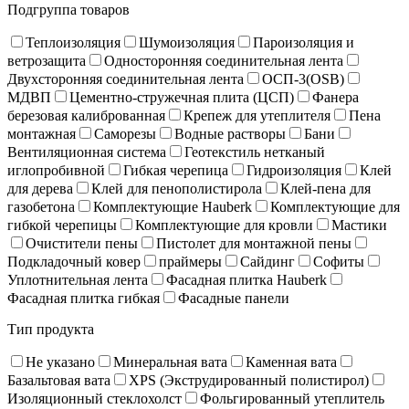
Подгруппа товаров
Теплоизоляция
Шумоизоляция
Пароизоляция и
ветрозащита
Односторонняя соединительная лента
Двухсторонняя соединительная лента
ОСП-3(OSB)
МДВП
Цементно-стружечная плита (ЦСП)
Фанера
березовая калиброванная
Крепеж для утеплителя
Пена
монтажная
Саморезы
Водные растворы
Бани
Вентиляционная система
Геотекстиль нетканый
иглопробивной
Гибкая черепица
Гидроизоляция
Клей
для дерева
Клей для пенополистирола
Клей-пена для
газобетона
Комплектующие Hauberk
Комплектующие для
гибкой черепицы
Комплектующие для кровли
Мастики
Очистители пены
Пистолет для монтажной пены
Подкладочный ковер
праймеры
Сайдинг
Софиты
Уплотнительная лента
Фасадная плитка Hauberk
Фасадная плитка гибкая
Фасадные панели
Тип продукта
Не указано
Минеральная вата
Каменная вата
Базальтовая вата
XPS (Экструдированный полистирол)
Изоляционный стеклохолст
Фольгированный утеплитель