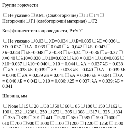
Группа горючести
Не указано
KM1 (Слабогорючие)
Г1
Г4
Негорючий
Г1 (слабогорючий материал)
Г2
Коэффициент теплопроводности, Вт/м°С
Не указано
0,03
λD=0.034
λБ=0,035
λD=0.036
λD=0.037
λA=0.039
0.040
λ=0,042
λБ=0.043
λБ=0.044
λБ=0.048
λ=0.33
λ=0,34
λ=0.36
λ=0.37
λ=0.40
λ10=0.030
λ10=0.032
λ10 = 0.034
λ10=0.035
λ10=0.037
λ10=0.040
λ10 = 0.044
λА = 0.037 λБ = 0.038
λА=0,038 λБ=0,039
λA = 0.038 λБ = 0.040
λА = 0.039 λБ
= 0.040
λА = 0.039 λБ = 0.041
λА = 0.040 λБ = 0.041
λА
= 0.040 λБ = 0.042
λ10 = 0,036; λ25 = 0,037; λА = 0,039; λБ =
0,041
Ширина, мм
None
15
20
38
50
60
85
100
150
162
190
232
238
250
272
305
308
317
325
334
335
339
391
441
520
580
585
590
600
610
700
900
1000
1100
1200
1220
1250
1500