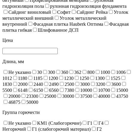
битумный
Профилированная мембрана
рулонная
гидроизоляция пола
рулонная гидроизоляция фундамента
Сайдинг виниловый
Софит
Сайдинг Рейка
Уголок
металлический внешний
Уголок металлический
внутренний
Фасадная плитка Hauberk Оптима
Фасадная
плитка гибкая
Шлифованное ДСП
Цена
Длина, мм
Не указано
30
300
360
362
800
1000
1006
1012
1180
1185
1200
1230
1250
1300
1525
1830
2000
2440
2490
2500
3000
3200
3600
5500
6148
6150
6560
7380
10000
10700
15000
20000
23300
25000
30000
37500
40000
43750
46875
50000
Группа горючести
Не указано
KM1 (Слабогорючие)
Г1
Г4
Негорючий
Г1 (слабогорючий материал)
Г2