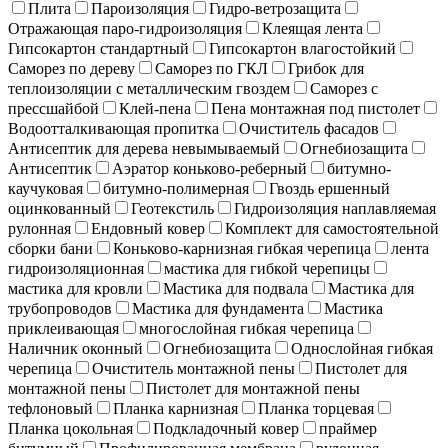
Плита
Пароизоляция
Гидро-ветрозащита
Отражающая паро-гидроизоляция
Клеящая лента
Гипсокартон стандартный
Гипсокартон влагостойкий
Саморез по дереву
Саморез по ГКЛ
Грибок для
теплоизоляции с металлическим гвоздем
Саморез с
прессшайбой
Клей-пена
Пена монтажная под пистолет
Водоотталкивающая пропитка
Очиститель фасадов
Антисептик для дерева невымываемый
Огнебиозащита
Антисептик
Аэратор коньково-реберный
битумно-
каучуковая
битумно-полимерная
Гвоздь ершенный
оцинкованный
Геотекстиль
Гидроизоляция наплавляемая
рулонная
Ендовный ковер
Комплект для самостоятельной
сборки бани
Коньково-карнизная гибкая черепица
лента
гидроизоляционная
мастика для гибкой черепицы
мастика для кровли
Мастика для подвала
Мастика для
трубопроводов
Мастика для фундамента
Мастика
приклеивающая
многослойная гибкая черепица
Наличник оконный
Огнебиозащита
Однослойная гибкая
черепица
Очиститель монтажной пены
Пистолет для
монтажной пены
Пистолет для монтажной пены
тефлоновый
Планка карнизная
Планка торцевая
Планка цокольная
Подкладочный ковер
праймер