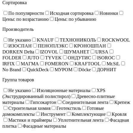
Сортировка
По популярности
Исходная сортировка
Новинки
Цены: по возрастанию
Цены: по убыванию
Производитель
Не указано
KNAUF
ТЕХНОНИКОЛЬ
ROCKWOOL
ИЗОСПАН
ПЕНОПЛЭКС
КРОНОШПАН
DORKEN Delta
IZOVOL
ШУМАНЕТ
URSA
FOLDER
JUTO
TYVEK
ОНДУТИС
ISOROC
IRFIX
МАГМА
FOMERON
KRAFTOOL
Mr.SiL
No Brand
QuickDeck
МУРОМ
Döcke
ДОРНИТ
Группа товаров
Не указано
Изоляционные материалы
XPS
(Экструдированный полистирол)
Древесно-плитные
материалы
Гипсокартон
Соединительная лента
Крепеж
Строительная химия
Геотекстиль
Готовые
домокомплекты
Инструмент
Комплектующие
Кровля
Мастики и праймеры
Уплотнительная лента
Фасадная
плитка
Фасадные материалы