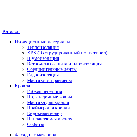
Каталог
Изоляционные материалы
Теплоизоляция
XPS (Экструдированный полистирол)
Шумоизоляция
Ветро-влагозащита и пароизоляция
Соединительные ленты
Гидроизоляция
Мастики и праймеры
Кровля
Гибкая черепица
Подкладочные ковры
Мастика для кровли
Праймер для кровли
Ендовный ковер
Наплавляемая кровля
Софиты
Фасадные материалы