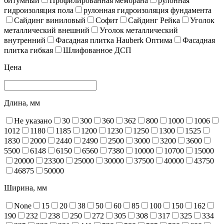
битумный
Профилированная мембрана
рулонная
гидроизоляция пола
рулонная гидроизоляция фундамента
Сайдинг виниловый
Софит
Сайдинг Рейка
Уголок
металлический внешний
Уголок металлический
внутренний
Фасадная плитка Hauberk Оптима
Фасадная
плитка гибкая
Шлифованное ДСП
Цена
Длина, мм
Не указано
30
300
360
362
800
1000
1006
1012
1180
1185
1200
1230
1250
1300
1525
1830
2000
2440
2490
2500
3000
3200
3600
5500
6148
6150
6560
7380
10000
10700
15000
20000
23300
25000
30000
37500
40000
43750
46875
50000
Ширина, мм
None
15
20
38
50
60
85
100
150
162
190
232
238
250
272
305
308
317
325
334