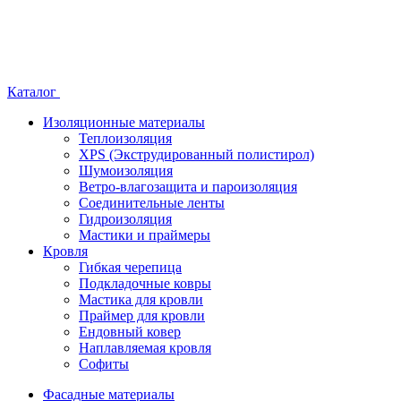
Каталог
Изоляционные материалы
Теплоизоляция
XPS (Экструдированный полистирол)
Шумоизоляция
Ветро-влагозащита и пароизоляция
Соединительные ленты
Гидроизоляция
Мастики и праймеры
Кровля
Гибкая черепица
Подкладочные ковры
Мастика для кровли
Праймер для кровли
Ендовный ковер
Наплавляемая кровля
Софиты
Фасадные материалы