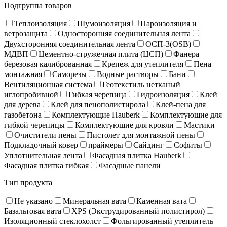
Подгруппа товаров
Теплоизоляция
Шумоизоляция
Пароизоляция и
ветрозащита
Односторонняя соединительная лента
Двухсторонняя соединительная лента
ОСП-3(OSB)
МДВП
Цементно-стружечная плита (ЦСП)
Фанера
березовая калиброванная
Крепеж для утеплителя
Пена
монтажная
Саморезы
Водные растворы
Бани
Вентиляционная система
Геотекстиль нетканый
иглопробивной
Гибкая черепица
Гидроизоляция
Клей
для дерева
Клей для пенополистирола
Клей-пена для
газобетона
Комплектующие Hauberk
Комплектующие для
гибкой черепицы
Комплектующие для кровли
Мастики
Очистители пены
Пистолет для монтажной пены
Подкладочный ковер
праймеры
Сайдинг
Софиты
Уплотнительная лента
Фасадная плитка Hauberk
Фасадная плитка гибкая
Фасадные панели
Тип продукта
Не указано
Минеральная вата
Каменная вата
Базальтовая вата
XPS (Экструдированный полистирол)
Изоляционный стеклохолст
Фольгированный утеплитель