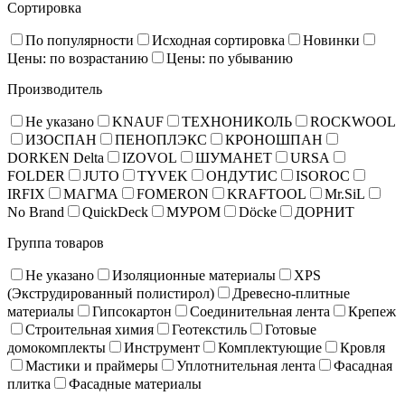
Сортировка
По популярности
Исходная сортировка
Новинки
Цены: по возрастанию
Цены: по убыванию
Производитель
Не указано
KNAUF
ТЕХНОНИКОЛЬ
ROCKWOOL
ИЗОСПАН
ПЕНОПЛЭКС
КРОНОШПАН
DORKEN Delta
IZOVOL
ШУМАНЕТ
URSA
FOLDER
JUTO
TYVEK
ОНДУТИС
ISOROC
IRFIX
МАГМА
FOMERON
KRAFTOOL
Mr.SiL
No Brand
QuickDeck
МУРОМ
Döcke
ДОРНИТ
Группа товаров
Не указано
Изоляционные материалы
XPS
(Экструдированный полистирол)
Древесно-плитные
материалы
Гипсокартон
Соединительная лента
Крепеж
Строительная химия
Геотекстиль
Готовые
домокомплекты
Инструмент
Комплектующие
Кровля
Мастики и праймеры
Уплотнительная лента
Фасадная
плитка
Фасадные материалы