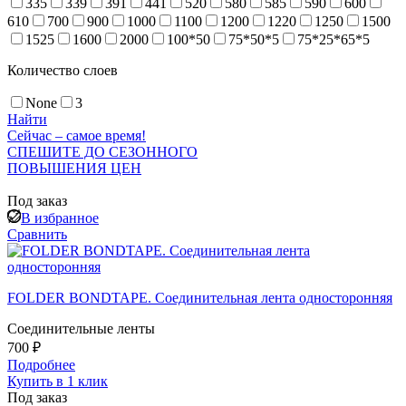
335
339
391
441
520
580
585
590
600
610
700
900
1000
1100
1200
1220
1250
1500
1525
1600
2000
100*50
75*50*5
75*25*65*5
Количество слоев
None
3
Найти
Сейчас – самое время!
СПЕШИТЕ ДО СЕЗОННОГО
ПОВЫШЕНИЯ ЦЕН
Под заказ
В избранное
Сравнить
FOLDER BONDTAPE. Соединительная лента односторонняя
Соединительные ленты
700 ₽
Подробнее
Купить в 1 клик
Под заказ