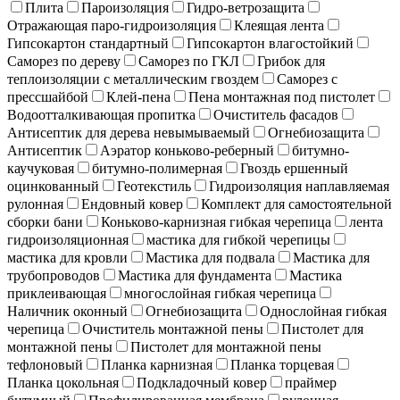
Плита
Пароизоляция
Гидро-ветрозащита
Отражающая паро-гидроизоляция
Клеящая лента
Гипсокартон стандартный
Гипсокартон влагостойкий
Саморез по дереву
Саморез по ГКЛ
Грибок для
теплоизоляции с металлическим гвоздем
Саморез с
прессшайбой
Клей-пена
Пена монтажная под пистолет
Водоотталкивающая пропитка
Очиститель фасадов
Антисептик для дерева невымываемый
Огнебиозащита
Антисептик
Аэратор коньково-реберный
битумно-
каучуковая
битумно-полимерная
Гвоздь ершенный
оцинкованный
Геотекстиль
Гидроизоляция наплавляемая
рулонная
Ендовный ковер
Комплект для самостоятельной
сборки бани
Коньково-карнизная гибкая черепица
лента
гидроизоляционная
мастика для гибкой черепицы
мастика для кровли
Мастика для подвала
Мастика для
трубопроводов
Мастика для фундамента
Мастика
приклеивающая
многослойная гибкая черепица
Наличник оконный
Огнебиозащита
Однослойная гибкая
черепица
Очиститель монтажной пены
Пистолет для
монтажной пены
Пистолет для монтажной пены
тефлоновый
Планка карнизная
Планка торцевая
Планка цокольная
Подкладочный ковер
праймер