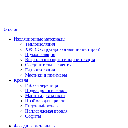
Каталог
Изоляционные материалы
Теплоизоляция
XPS (Экструдированный полистирол)
Шумоизоляция
Ветро-влагозащита и пароизоляция
Соединительные ленты
Гидроизоляция
Мастики и праймеры
Кровля
Гибкая черепица
Подкладочные ковры
Мастика для кровли
Праймер для кровли
Ендовный ковер
Наплавляемая кровля
Софиты
Фасадные материалы