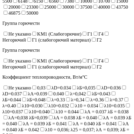
5500
6148
6150
6560
7380
10000
10700
15000
20000
23300
25000
30000
37500
40000
43750
46875
50000
Группа горючести
Не указано
KM1 (Слабогорючие)
Г1
Г4
Негорючий
Г1 (слабогорючий материал)
Г2
Группа горючести
Не указано
KM1 (Слабогорючие)
Г1
Г4
Негорючий
Г1 (слабогорючий материал)
Г2
Коэффициент теплопроводности, Вт/м°С
Не указано
0,03
λD=0.034
λБ=0,035
λD=0.036
λD=0.037
λA=0.039
0.040
λ=0,042
λБ=0.043
λБ=0.044
λБ=0.048
λ=0.33
λ=0,34
λ=0.36
λ=0.37
λ=0.40
λ10=0.030
λ10=0.032
λ10 = 0.034
λ10=0.035
λ10=0.037
λ10=0.040
λ10 = 0.044
λА = 0.037 λБ = 0.038
λА=0,038 λБ=0,039
λA = 0.038 λБ = 0.040
λА = 0.039 λБ
= 0.040
λА = 0.039 λБ = 0.041
λА = 0.040 λБ = 0.041
λА
= 0.040 λБ = 0.042
λ10 = 0,036; λ25 = 0,037; λА = 0,039; λБ =