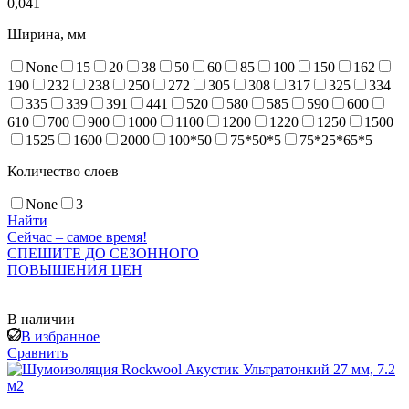
0,041
Ширина, мм
None
15
20
38
50
60
85
100
150
162
190
232
238
250
272
305
308
317
325
334
335
339
391
441
520
580
585
590
600
610
700
900
1000
1100
1200
1220
1250
1500
1525
1600
2000
100*50
75*50*5
75*25*65*5
Количество слоев
None
3
Найти
Сейчас – самое время!
СПЕШИТЕ ДО СЕЗОННОГО
ПОВЫШЕНИЯ ЦЕН
В наличии
В избранное
Сравнить