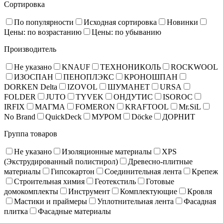
Сортировка
По популярности
Исходная сортировка
Новинки
Цены: по возрастанию
Цены: по убыванию
Производитель
Не указано
KNAUF
ТЕХНОНИКОЛЬ
ROCKWOOL
ИЗОСПАН
ПЕНОПЛЭКС
КРОНОШПАН
DORKEN Delta
IZOVOL
ШУМАНЕТ
URSA
FOLDER
JUTO
TYVEK
ОНДУТИС
ISOROC
IRFIX
МАГМА
FOMERON
KRAFTOOL
Mr.SiL
No Brand
QuickDeck
МУРОМ
Döcke
ДОРНИТ
Группа товаров
Не указано
Изоляционные материалы
XPS
(Экструдированный полистирол)
Древесно-плитные
материалы
Гипсокартон
Соединительная лента
Крепеж
Строительная химия
Геотекстиль
Готовые
домокомплекты
Инструмент
Комплектующие
Кровля
Мастики и праймеры
Уплотнительная лента
Фасадная
плитка
Фасадные материалы