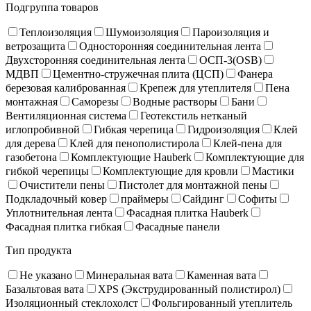
Подгруппа товаров
Теплоизоляция
Шумоизоляция
Пароизоляция и
ветрозащита
Односторонняя соединительная лента
Двухсторонняя соединительная лента
ОСП-3(OSB)
МДВП
Цементно-стружечная плита (ЦСП)
Фанера
березовая калиброванная
Крепеж для утеплителя
Пена
монтажная
Саморезы
Водные растворы
Бани
Вентиляционная система
Геотекстиль нетканый
иглопробивной
Гибкая черепица
Гидроизоляция
Клей
для дерева
Клей для пенополистирола
Клей-пена для
газобетона
Комплектующие Hauberk
Комплектующие для
гибкой черепицы
Комплектующие для кровли
Мастики
Очистители пены
Пистолет для монтажной пены
Подкладочный ковер
праймеры
Сайдинг
Софиты
Уплотнительная лента
Фасадная плитка Hauberk
Фасадная плитка гибкая
Фасадные панели
Тип продукта
Не указано
Минеральная вата
Каменная вата
Базальтовая вата
XPS (Экструдированный полистирол)
Изоляционный стеклохолст
Фольгированный утеплитель