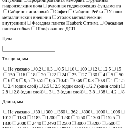
битумный
Профилированная мембрана
рулонная
гидроизоляция пола
рулонная гидроизоляция фундамента
Сайдинг виниловый
Софит
Сайдинг Рейка
Уголок
металлический внешний
Уголок металлический
внутренний
Фасадная плитка Hauberk Оптима
Фасадная
плитка гибкая
Шлифованное ДСП
Цена
Толщина, мм
Не указано
0.2
0.3
0.5
10
100
12
12.5
15
150
16
18
20
22
24
25
27
30
4
5
50
6
9
9,5
0,55
0,6
0.45
0.69
0.8
0.9
1
1.5
2.4 (один слой)
2.5
2.5 (один слой)
2.7 (один слой)
2.8
2.8 (один слой)
3
3 (один слой)
3.8
38
4.2
8
Длина, мм
Не указано
30
300
360
362
800
1000
1006
1012
1180
1185
1200
1230
1250
1300
1525
1830
2000
2440
2490
2500
3000
3200
3600