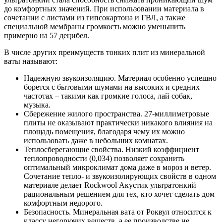
до комфортных значений. При использовании материала в
сочетании с листами из гипсокартона и ГВЛ, а также
специальной мембраны громкость можно уменьшить
примерно на 57 децибел.
В числе других преимуществ тонких плит из минеральной
ваты называют:
Надежную звукоизоляцию. Материал особенно успешно
борется с бытовыми шумами на высоких и средних
частотах – такими как громкие голоса, лай собак,
музыка.
Сбережение жилого пространства. 27-миллиметровые
плиты не оказывают практически никакого влияния на
площадь помещения, благодаря чему их можно
использовать даже в небольших комнатах.
Теплосберегающие свойства. Низкий коэффициент
теплопроводности (0,034) позволяет сохранить
оптимальный микроклимат дома даже в мороз и ветер.
Сочетание тепло- и звукоизолирующих свойств в одном
материале делает Rockwool Акустик ультратонкий
рациональным решением для тех, кто хочет сделать дом
комфортным недорого.
Безопасность. Минеральная вата от Роквул относится к
классу негорючих веществ, а ее производстве не