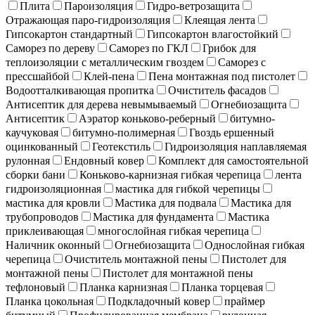
Плита
Пароизоляция
Гидро-ветрозащита
Отражающая паро-гидроизоляция
Клеящая лента
Гипсокартон стандартный
Гипсокартон влагостойкий
Саморез по дереву
Саморез по ГКЛ
Грибок для
теплоизоляции с металлическим гвоздем
Саморез с
прессшайбой
Клей-пена
Пена монтажная под пистолет
Водоотталкивающая пропитка
Очиститель фасадов
Антисептик для дерева невымываемый
Огнебиозащита
Антисептик
Аэратор коньково-реберный
битумно-
каучуковая
битумно-полимерная
Гвоздь ершенный
оцинкованный
Геотекстиль
Гидроизоляция наплавляемая
рулонная
Ендовный ковер
Комплект для самостоятельной
сборки бани
Коньково-карнизная гибкая черепица
лента
гидроизоляционная
мастика для гибкой черепицы
мастика для кровли
Мастика для подвала
Мастика для
трубопроводов
Мастика для фундамента
Мастика
приклеивающая
многослойная гибкая черепица
Наличник оконный
Огнебиозащита
Однослойная гибкая
черепица
Очиститель монтажной пены
Пистолет для
монтажной пены
Пистолет для монтажной пены
тефлоновый
Планка карнизная
Планка торцевая
Планка цокольная
Подкладочный ковер
праймер