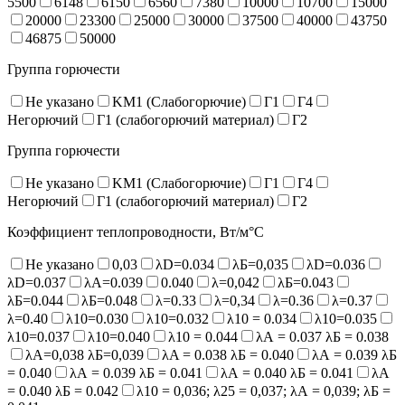
5500
6148
6150
6560
7380
10000
10700
15000
20000
23300
25000
30000
37500
40000
43750
46875
50000
Группа горючести
Не указано
KM1 (Слабогорючие)
Г1
Г4
Негорючий
Г1 (слабогорючий материал)
Г2
Группа горючести
Не указано
KM1 (Слабогорючие)
Г1
Г4
Негорючий
Г1 (слабогорючий материал)
Г2
Коэффициент теплопроводности, Вт/м°С
Не указано
0,03
λD=0.034
λБ=0,035
λD=0.036
λD=0.037
λA=0.039
0.040
λ=0,042
λБ=0.043
λБ=0.044
λБ=0.048
λ=0.33
λ=0,34
λ=0.36
λ=0.37
λ=0.40
λ10=0.030
λ10=0.032
λ10 = 0.034
λ10=0.035
λ10=0.037
λ10=0.040
λ10 = 0.044
λА = 0.037 λБ = 0.038
λА=0,038 λБ=0,039
λA = 0.038 λБ = 0.040
λА = 0.039 λБ
= 0.040
λА = 0.039 λБ = 0.041
λА = 0.040 λБ = 0.041
λА
= 0.040 λБ = 0.042
λ10 = 0,036; λ25 = 0,037; λА = 0,039; λБ =