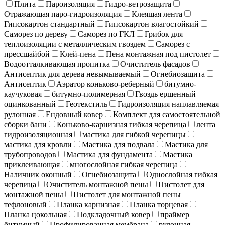
Плита
Пароизоляция
Гидро-ветрозащита
Отражающая паро-гидроизоляция
Клеящая лента
Гипсокартон стандартный
Гипсокартон влагостойкий
Саморез по дереву
Саморез по ГКЛ
Грибок для
теплоизоляции с металлическим гвоздем
Саморез с
прессшайбой
Клей-пена
Пена монтажная под пистолет
Водоотталкивающая пропитка
Очиститель фасадов
Антисептик для дерева невымываемый
Огнебиозащита
Антисептик
Аэратор коньково-реберный
битумно-
каучуковая
битумно-полимерная
Гвоздь ершенный
оцинкованный
Геотекстиль
Гидроизоляция наплавляемая
рулонная
Ендовный ковер
Комплект для самостоятельной
сборки бани
Коньково-карнизная гибкая черепица
лента
гидроизоляционная
мастика для гибкой черепицы
мастика для кровли
Мастика для подвала
Мастика для
трубопроводов
Мастика для фундамента
Мастика
приклеивающая
многослойная гибкая черепица
Наличник оконный
Огнебиозащита
Однослойная гибкая
черепица
Очиститель монтажной пены
Пистолет для
монтажной пены
Пистолет для монтажной пены
тефлоновый
Планка карнизная
Планка торцевая
Планка цокольная
Подкладочный ковер
праймер
битумный
Профилированная мембрана
рулонная