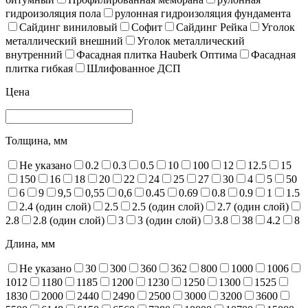
гидроизоляция пола
рулонная гидроизоляция фундамента
Сайдинг виниловый
Софит
Сайдинг Рейка
Уголок
металлический внешний
Уголок металлический
внутренний
Фасадная плитка Hauberk Оптима
Фасадная
плитка гибкая
Шлифованное ДСП
Цена
Толщина, мм
Не указано
0.2
0.3
0.5
10
100
12
12.5
15
150
16
18
20
22
24
25
27
30
4
5
50
6
9
9,5
0,55
0,6
0.45
0.69
0.8
0.9
1
1.5
2.4 (один слой)
2.5
2.5 (один слой)
2.7 (один слой)
2.8
2.8 (один слой)
3
3 (один слой)
3.8
38
4.2
8
Длина, мм
Не указано
30
300
360
362
800
1000
1006
1012
1180
1185
1200
1230
1250
1300
1525
1830
2000
2440
2490
2500
3000
3200
3600