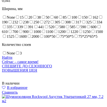
0,041
Ширина, мм
None
15
20
38
50
60
85
100
150
162
190
232
238
250
272
305
308
317
325
334
335
339
391
441
520
580
585
590
600
610
700
900
1000
1100
1200
1220
1250
1500
1525
1600
2000
100*50
75*50*5
75*25*65*5
Количество слоев
None
3
Найти
Сейчас – самое время!
СПЕШИТЕ ДО СЕЗОННОГО
ПОВЫШЕНИЯ ЦЕН
В наличии
В избранное
Сравнить