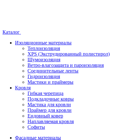
Каталог
Изоляционные материалы
Теплоизоляция
XPS (Экструдированный полистирол)
Шумоизоляция
Ветро-влагозащита и пароизоляция
Соединительные ленты
Гидроизоляция
Мастики и праймеры
Кровля
Гибкая черепица
Подкладочные ковры
Мастика для кровли
Праймер для кровли
Ендовный ковер
Наплавляемая кровля
Софиты
Фасадные материалы