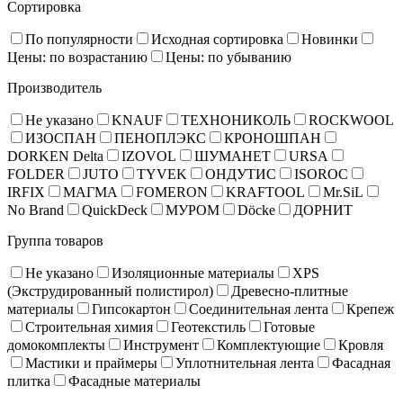
Сортировка
По популярности
Исходная сортировка
Новинки
Цены: по возрастанию
Цены: по убыванию
Производитель
Не указано
KNAUF
ТЕХНОНИКОЛЬ
ROCKWOOL
ИЗОСПАН
ПЕНОПЛЭКС
КРОНОШПАН
DORKEN Delta
IZOVOL
ШУМАНЕТ
URSA
FOLDER
JUTO
TYVEK
ОНДУТИС
ISOROC
IRFIX
МАГМА
FOMERON
KRAFTOOL
Mr.SiL
No Brand
QuickDeck
МУРОМ
Döcke
ДОРНИТ
Группа товаров
Не указано
Изоляционные материалы
XPS
(Экструдированный полистирол)
Древесно-плитные
материалы
Гипсокартон
Соединительная лента
Крепеж
Строительная химия
Геотекстиль
Готовые
домокомплекты
Инструмент
Комплектующие
Кровля
Мастики и праймеры
Уплотнительная лента
Фасадная
плитка
Фасадные материалы