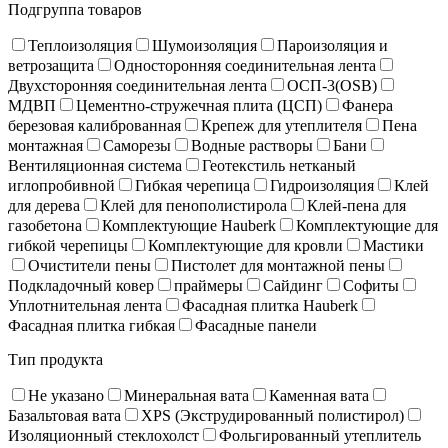
Подгруппа товаров
Теплоизоляция
Шумоизоляция
Пароизоляция и
ветрозащита
Односторонняя соединительная лента
Двухсторонняя соединительная лента
ОСП-3(OSB)
МДВП
Цементно-стружечная плита (ЦСП)
Фанера
березовая калиброванная
Крепеж для утеплителя
Пена
монтажная
Саморезы
Водные растворы
Бани
Вентиляционная система
Геотекстиль нетканый
иглопробивной
Гибкая черепица
Гидроизоляция
Клей
для дерева
Клей для пенополистирола
Клей-пена для
газобетона
Комплектующие Hauberk
Комплектующие для
гибкой черепицы
Комплектующие для кровли
Мастики
Очистители пены
Пистолет для монтажной пены
Подкладочный ковер
праймеры
Сайдинг
Софиты
Уплотнительная лента
Фасадная плитка Hauberk
Фасадная плитка гибкая
Фасадные панели
Тип продукта
Не указано
Минеральная вата
Каменная вата
Базальтовая вата
XPS (Экструдированный полистирол)
Изоляционный стеклохолст
Фольгированный утеплитель