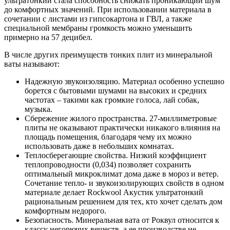
ультратонкий стала способность снижать проникающий шум
до комфортных значений. При использовании материала в
сочетании с листами из гипсокартона и ГВЛ, а также
специальной мембраны громкость можно уменьшить
примерно на 57 децибел.
В числе других преимуществ тонких плит из минеральной
ваты называют:
Надежную звукоизоляцию. Материал особенно успешно
борется с бытовыми шумами на высоких и средних
частотах – такими как громкие голоса, лай собак,
музыка.
Сбережение жилого пространства. 27-миллиметровые
плиты не оказывают практически никакого влияния на
площадь помещения, благодаря чему их можно
использовать даже в небольших комнатах.
Теплосберегающие свойства. Низкий коэффициент
теплопроводности (0,034) позволяет сохранить
оптимальный микроклимат дома даже в мороз и ветер.
Сочетание тепло- и звукоизолирующих свойств в одном
материале делает Rockwool Акустик ультратонкий
рациональным решением для тех, кто хочет сделать дом
комфортным недорого.
Безопасность. Минеральная вата от Роквул относится к
классу негорючих веществ, а ее производстве не