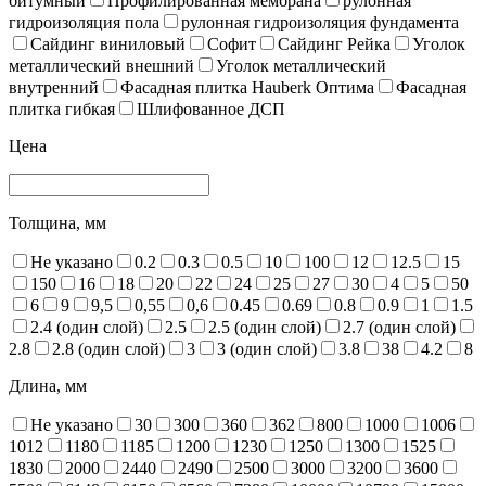
битумный
Профилированная мембрана
рулонная
гидроизоляция пола
рулонная гидроизоляция фундамента
Сайдинг виниловый
Софит
Сайдинг Рейка
Уголок
металлический внешний
Уголок металлический
внутренний
Фасадная плитка Hauberk Оптима
Фасадная
плитка гибкая
Шлифованное ДСП
Цена
Толщина, мм
Не указано
0.2
0.3
0.5
10
100
12
12.5
15
150
16
18
20
22
24
25
27
30
4
5
50
6
9
9,5
0,55
0,6
0.45
0.69
0.8
0.9
1
1.5
2.4 (один слой)
2.5
2.5 (один слой)
2.7 (один слой)
2.8
2.8 (один слой)
3
3 (один слой)
3.8
38
4.2
8
Длина, мм
Не указано
30
300
360
362
800
1000
1006
1012
1180
1185
1200
1230
1250
1300
1525
1830
2000
2440
2490
2500
3000
3200
3600