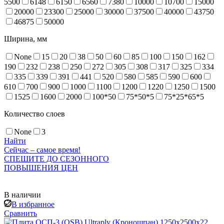
5500
6148
6150
6560
7380
10000
10700
15000
20000
23300
25000
30000
37500
40000
43750
46875
50000
Ширина, мм
None
15
20
38
50
60
85
100
150
162
190
232
238
250
272
305
308
317
325
334
335
339
391
441
520
580
585
590
600
610
700
900
1000
1100
1200
1220
1250
1500
1525
1600
2000
100*50
75*50*5
75*25*65*5
Количество слоев
None
3
Найти
Сейчас – самое время!
СПЕШИТЕ ДО СЕЗОННОГО
ПОВЫШЕНИЯ ЦЕН
В наличии
В избранное
Сравнить