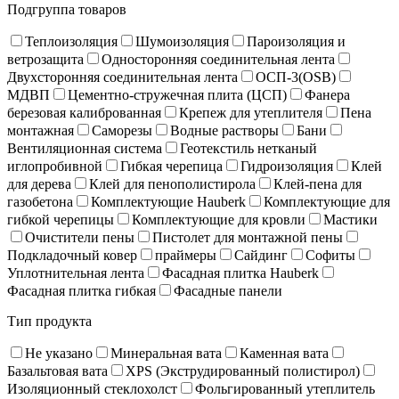
Подгруппа товаров
Теплоизоляция
Шумоизоляция
Пароизоляция и
ветрозащита
Односторонняя соединительная лента
Двухсторонняя соединительная лента
ОСП-3(OSB)
МДВП
Цементно-стружечная плита (ЦСП)
Фанера
березовая калиброванная
Крепеж для утеплителя
Пена
монтажная
Саморезы
Водные растворы
Бани
Вентиляционная система
Геотекстиль нетканый
иглопробивной
Гибкая черепица
Гидроизоляция
Клей
для дерева
Клей для пенополистирола
Клей-пена для
газобетона
Комплектующие Hauberk
Комплектующие для
гибкой черепицы
Комплектующие для кровли
Мастики
Очистители пены
Пистолет для монтажной пены
Подкладочный ковер
праймеры
Сайдинг
Софиты
Уплотнительная лента
Фасадная плитка Hauberk
Фасадная плитка гибкая
Фасадные панели
Тип продукта
Не указано
Минеральная вата
Каменная вата
Базальтовая вата
XPS (Экструдированный полистирол)
Изоляционный стеклохолст
Фольгированный утеплитель