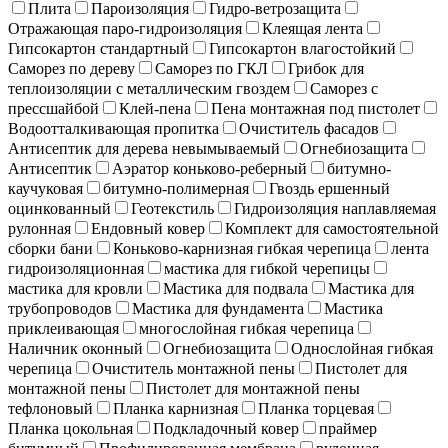
Плита
Пароизоляция
Гидро-ветрозащита
Отражающая паро-гидроизоляция
Клеящая лента
Гипсокартон стандартный
Гипсокартон влагостойкий
Саморез по дереву
Саморез по ГКЛ
Грибок для
теплоизоляции с металлическим гвоздем
Саморез с
прессшайбой
Клей-пена
Пена монтажная под пистолет
Водоотталкивающая пропитка
Очиститель фасадов
Антисептик для дерева невымываемый
Огнебиозащита
Антисептик
Аэратор коньково-реберный
битумно-
каучуковая
битумно-полимерная
Гвоздь ершенный
оцинкованный
Геотекстиль
Гидроизоляция наплавляемая
рулонная
Ендовный ковер
Комплект для самостоятельной
сборки бани
Коньково-карнизная гибкая черепица
лента
гидроизоляционная
мастика для гибкой черепицы
мастика для кровли
Мастика для подвала
Мастика для
трубопроводов
Мастика для фундамента
Мастика
приклеивающая
многослойная гибкая черепица
Наличник оконный
Огнебиозащита
Однослойная гибкая
черепица
Очиститель монтажной пены
Пистолет для
монтажной пены
Пистолет для монтажной пены
тефлоновый
Планка карнизная
Планка торцевая
Планка цокольная
Подкладочный ковер
праймер