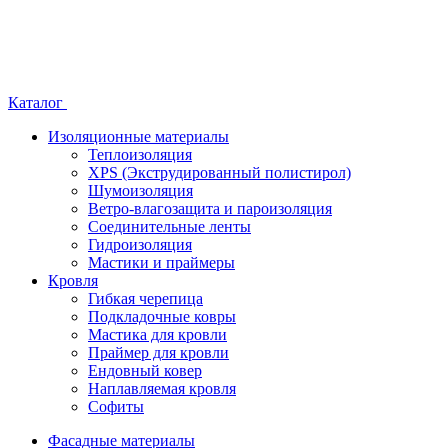
Каталог
Изоляционные материалы
Теплоизоляция
XPS (Экструдированный полистирол)
Шумоизоляция
Ветро-влагозащита и пароизоляция
Соединительные ленты
Гидроизоляция
Мастики и праймеры
Кровля
Гибкая черепица
Подкладочные ковры
Мастика для кровли
Праймер для кровли
Ендовный ковер
Наплавляемая кровля
Софиты
Фасадные материалы