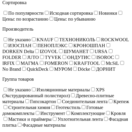
Сортировка
По популярности
Исходная сортировка
Новинки
Цены: по возрастанию
Цены: по убыванию
Производитель
Не указано
KNAUF
ТЕХНОНИКОЛЬ
ROCKWOOL
ИЗОСПАН
ПЕНОПЛЭКС
КРОНОШПАН
DORKEN Delta
IZOVOL
ШУМАНЕТ
URSA
FOLDER
JUTO
TYVEK
ОНДУТИС
ISOROC
IRFIX
МАГМА
FOMERON
KRAFTOOL
Mr.SiL
No Brand
QuickDeck
МУРОМ
Döcke
ДОРНИТ
Группа товаров
Не указано
Изоляционные материалы
XPS
(Экструдированный полистирол)
Древесно-плитные
материалы
Гипсокартон
Соединительная лента
Крепеж
Строительная химия
Геотекстиль
Готовые
домокомплекты
Инструмент
Комплектующие
Кровля
Мастики и праймеры
Уплотнительная лента
Фасадная
плитка
Фасадные материалы