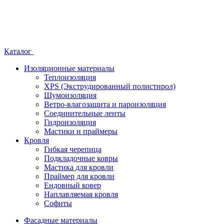
Каталог
Изоляционные материалы
Теплоизоляция
XPS (Экструдированный полистирол)
Шумоизоляция
Ветро-влагозащита и пароизоляция
Соединительные ленты
Гидроизоляция
Мастики и праймеры
Кровля
Гибкая черепица
Подкладочные ковры
Мастика для кровли
Праймер для кровли
Ендовный ковер
Наплавляемая кровля
Софиты
Фасадные материалы