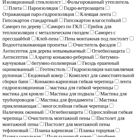
Изоляционный стеклохолст
Фольгированный утеплитель
Плита
Пароизоляция
Гидро-ветрозащита
Отражающая паро-гидроизоляция
Клеящая лента
Гипсокартон стандартный
Гипсокартон влагостойкий
Саморез по дереву
Саморез по ГКЛ
Грибок для
теплоизоляции с металлическим гвоздем
Саморез с
прессшайбой
Клей-пена
Пена монтажная под пистолет
Водоотталкивающая пропитка
Очиститель фасадов
Антисептик для дерева невымываемый
Огнебиозащита
Антисептик
Аэратор коньково-реберный
битумно-
каучуковая
битумно-полимерная
Гвоздь ершенный
оцинкованный
Геотекстиль
Гидроизоляция наплавляемая
рулонная
Ендовный ковер
Комплект для самостоятельной
сборки бани
Коньково-карнизная гибкая черепица
лента
гидроизоляционная
мастика для гибкой черепицы
мастика для кровли
Мастика для подвала
Мастика для
трубопроводов
Мастика для фундамента
Мастика
приклеивающая
многослойная гибкая черепица
Наличник оконный
Огнебиозащита
Однослойная гибкая
черепица
Очиститель монтажной пены
Пистолет для
монтажной пены
Пистолет для монтажной пены
тефлоновый
Планка карнизная
Планка торцевая
Планка цокольная
Подкладочный ковер
праймер