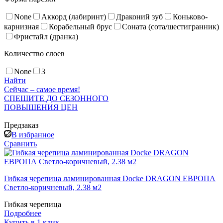
None
Аккорд (лабиринт)
Драконий зуб
Коньково-
карнизная
Корабельный брус
Соната (сота/шестигранник)
Фристайл (дранка)
Количество слоев
None
3
Найти
Сейчас – самое время!
СПЕШИТЕ ДО СЕЗОННОГО
ПОВЫШЕНИЯ ЦЕН
Предзаказ
В избранное
Сравнить
Гибкая черепица ламинированная Docke DRAGON ЕВРОПА
Светло-коричневый, 2.38 м2
Гибкая черепица
Подробнее
Купить в 1 клик