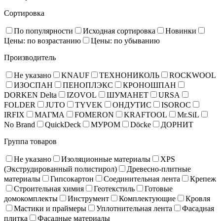
Сортировка
По популярности
Исходная сортировка
Новинки
Цены: по возрастанию
Цены: по убыванию
Производитель
Не указано
KNAUF
ТЕХНОНИКОЛЬ
ROCKWOOL
ИЗОСПАН
ПЕНОПЛЭКС
КРОНОШПАН
DORKEN Delta
IZOVOL
ШУМАНЕТ
URSA
FOLDER
JUTO
TYVEK
ОНДУТИС
ISOROC
IRFIX
МАГМА
FOMERON
KRAFTOOL
Mr.SiL
No Brand
QuickDeck
МУРОМ
Döcke
ДОРНИТ
Группа товаров
Не указано
Изоляционные материалы
XPS
(Экструдированный полистирол)
Древесно-плитные
материалы
Гипсокартон
Соединительная лента
Крепеж
Строительная химия
Геотекстиль
Готовые
домокомплекты
Инструмент
Комплектующие
Кровля
Мастики и праймеры
Уплотнительная лента
Фасадная
плитка
Фасадные материалы