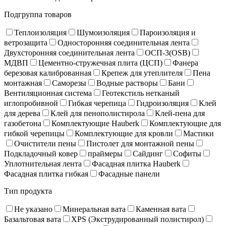
Подгруппа товаров
Теплоизоляция
Шумоизоляция
Пароизоляция и
ветрозащита
Односторонняя соединительная лента
Двухсторонняя соединительная лента
ОСП-3(OSB)
МДВП
Цементно-стружечная плита (ЦСП)
Фанера
березовая калиброванная
Крепеж для утеплителя
Пена
монтажная
Саморезы
Водные растворы
Бани
Вентиляционная система
Геотекстиль нетканый
иглопробивной
Гибкая черепица
Гидроизоляция
Клей
для дерева
Клей для пенополистирола
Клей-пена для
газобетона
Комплектующие Hauberk
Комплектующие для
гибкой черепицы
Комплектующие для кровли
Мастики
Очистители пены
Пистолет для монтажной пены
Подкладочный ковер
праймеры
Сайдинг
Софиты
Уплотнительная лента
Фасадная плитка Hauberk
Фасадная плитка гибкая
Фасадные панели
Тип продукта
Не указано
Минеральная вата
Каменная вата
Базальтовая вата
XPS (Экструдированный полистирол)