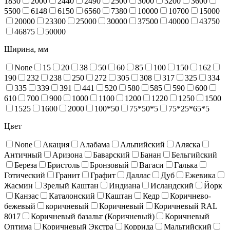
1830
2000
2440
2490
2500
3000
3200
3600
5500
6148
6150
6560
7380
10000
10700
15000
20000
23300
25000
30000
37500
40000
43750
46875
50000
Ширина, мм
None
15
20
38
50
60
85
100
150
162
190
232
238
250
272
305
308
317
325
334
335
339
391
441
520
580
585
590
600
610
700
900
1000
1100
1200
1220
1250
1500
1525
1600
2000
100*50
75*50*5
75*25*65*5
Цвет
None
Акация
Алабама
Альпийский
Аляска
Античный
Аризона
Баварский
Банан
Бельгийский
Береза
Бристоль
Бронзовый
Вагаси
Галька
Готический
Гранит
Графит
Даллас
Дуб
Ежевика
Жасмин
Зрелый Каштан
Индиана
Исландский
Йорк
Канзас
Каталонский
Каштан
Кедр
Коричнево-
бежевый
коричневый
Коричневый
Коричневый RAL
8017
Коричневый базальт (Коричневый)
Коричневый
Оптима
Коричневый Экстра
Коррида
Мальтийский