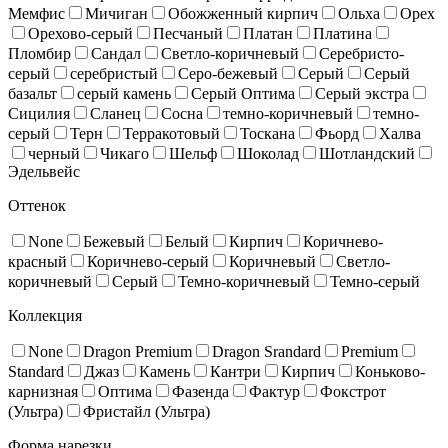
Мемфис
Мичиган
Обожженный кирпич
Ольха
Орех
Орехово-серый
Песчаный
Платан
Платина
Пломбир
Сандал
Светло-коричневый
Серебристо-
серый
серебристый
Серо-бежевый
Серый
Серый
базальт
серый камень
Серый Оптима
Серый экстра
Сицилия
Сланец
Сосна
темно-коричневый
темно-
серый
Терн
Терракотовый
Тоскана
Фьорд
Халва
черный
Чикаго
Шельф
Шоколад
Шотландский
Эдельвейс
Оттенок
None
Бежевый
Белый
Кирпич
Коричнево-
красный
Коричнево-серый
Коричневый
Светло-
коричневый
Серый
Темно-коричневый
Темно-серый
Коллекция
None
Dragon Premium
Dragon Srandard
Premium
Standard
Джаз
Камень
Кантри
Кирпич
Коньково-
карнизная
Оптима
Фазенда
Фактур
Фокстрот
(Ультра)
Фристайл (Ультра)
Форма нарезки