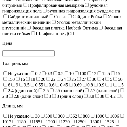
битумный
Профилированная мембрана
рулонная
гидроизоляция пола
рулонная гидроизоляция фундамента
Сайдинг виниловый
Софит
Сайдинг Рейка
Уголок
металлический внешний
Уголок металлический
внутренний
Фасадная плитка Hauberk Оптима
Фасадная
плитка гибкая
Шлифованное ДСП
Цена
Толщина, мм
Не указано
0.2
0.3
0.5
10
100
12
12.5
15
150
16
18
20
22
24
25
27
30
4
5
50
6
9
9,5
0,55
0,6
0.45
0.69
0.8
0.9
1
1.5
2.4 (один слой)
2.5
2.5 (один слой)
2.7 (один слой)
2.8
2.8 (один слой)
3
3 (один слой)
3.8
38
4.2
8
Длина, мм
Не указано
30
300
360
362
800
1000
1006
1012
1180
1185
1200
1230
1250
1300
1525