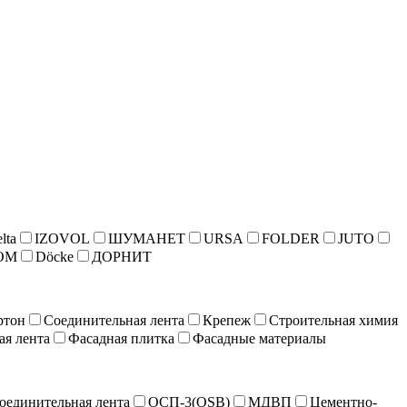
lta
IZOVOL
ШУМАНЕТ
URSA
FOLDER
JUTO
ОМ
Döcke
ДОРНИТ
ртон
Соединительная лента
Крепеж
Строительная химия
ая лента
Фасадная плитка
Фасадные материалы
оединительная лента
ОСП-3(OSB)
МДВП
Цементно-