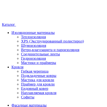
Каталог
Изоляционные материалы
Теплоизоляция
XPS (Экструдированный полистирол)
Шумоизоляция
Ветро-влагозащита и пароизоляция
Соединительные ленты
Гидроизоляция
Мастики и праймеры
Кровля
Гибкая черепица
Подкладочные ковры
Мастика для кровли
Праймер для кровли
Ендовный ковер
Наплавляемая кровля
Софиты
Фасадные материалы