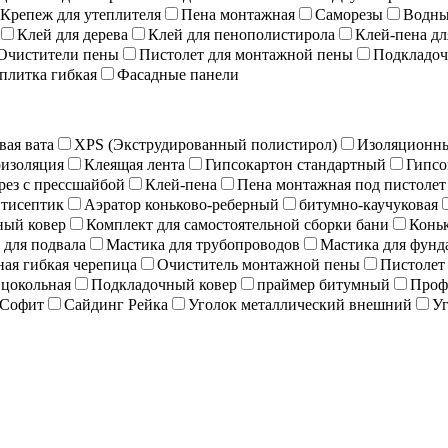
Крепеж для утеплителя
Пена монтажная
Саморезы
Водны
Клей для дерева
Клей для пенополистирола
Клей-пена дл
Очистители пены
Пистолет для монтажной пены
Подкладоч
плитка гибкая
Фасадные панели
вая вата
XPS (Экструдированный полистирол)
Изоляционны
изоляция
Клеящая лента
Гипсокартон стандартный
Гипсо
рез с прессшайбой
Клей-пена
Пена монтажная под пистолет
тисептик
Аэратор коньково-реберный
битумно-каучуковая
ный ковер
Комплект для самостоятельной сборки бани
Коньк
 для подвала
Мастика для трубопроводов
Мастика для фунд
ая гибкая черепица
Очиститель монтажной пены
Пистолет
 цокольная
Подкладочный ковер
праймер битумный
Проф
Софит
Сайдинг Рейка
Уголок металлический внешний
Уг