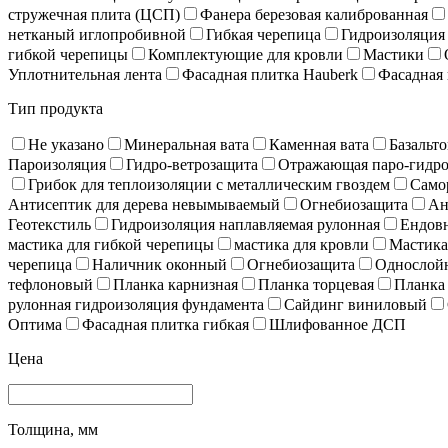
стружечная плита (ЦСП)
Фанера березовая калиброванная
нетканый иглопробивной
Гибкая черепица
Гидроизоляция
гибкой черепицы
Комплектующие для кровли
Мастики
Уплотнительная лента
Фасадная плитка Hauberk
Фасадная 
Тип продукта
Не указано
Минеральная вата
Каменная вата
Базальто
Пароизоляция
Гидро-ветрозащита
Отражающая паро-гидро
Грибок для теплоизоляции с металлическим гвоздем
Само
Антисептик для дерева невымываемый
Огнебиозащита
Ан
Геотекстиль
Гидроизоляция наплавляемая рулонная
Ендов
мастика для гибкой черепицы
мастика для кровли
Мастика
черепица
Наличник оконный
Огнебиозащита
Однослойн
тефлоновый
Планка карнизная
Планка торцевая
Планка
рулонная гидроизоляция фундамента
Сайдинг виниловый
Оптима
Фасадная плитка гибкая
Шлифованное ДСП
Цена
Толщина, мм