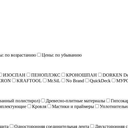
ы: по возрастанию
Цены: по убыванию
ИЗОСПАН
ПЕНОПЛЭКС
КРОНОШПАН
DORKEN De
ERON
KRAFTOOL
Mr.SiL
No Brand
QuickDeck
МУР
ванный полистирол)
Древесно-плитные материалы
Гипсока
мплектующие
Кровля
Мастики и праймеры
Уплотнительн
щита
Односторонняя соединительная лента
Двухсторонняя с