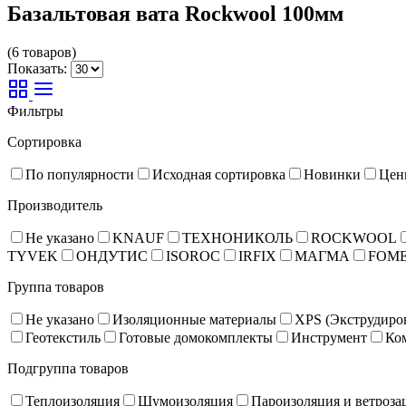
Базальтовая вата Rockwool 100мм
(6 товаров)
Показать:
Фильтры
Сортировка
По популярности
Исходная сортировка
Новинки
Цен
Производитель
Не указано
KNAUF
ТЕХНОНИКОЛЬ
ROCKWOOL
TYVEK
ОНДУТИС
ISOROC
IRFIX
МАГМА
FOM
Группа товаров
Не указано
Изоляционные материалы
XPS (Экструдиро
Геотекстиль
Готовые домокомплекты
Инструмент
Ко
Подгруппа товаров
Теплоизоляция
Шумоизоляция
Пароизоляция и ветроза