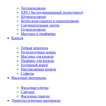
Теплоизоляция
XPS (Экструдированный полистирол)
Шумоизоляция
Ветро-влагозащита и пароизоляция
Соединительные ленты
Гидроизоляция
Мастики и праймеры
Кровля
Гибкая черепица
Подкладочные ковры
Мастика для кровли
Праймер для кровли
Ендовный ковер
Наплавляемая кровля
Софиты
Фасадные материалы
Фасадная плитка
Сайдинг
Фасадные панели
Древесно-плитные материалы