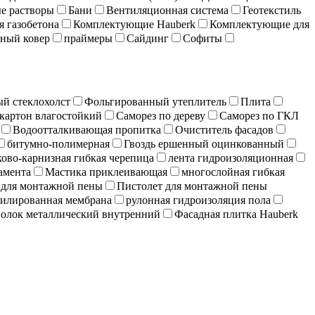
е растворы
Бани
Вентиляционная система
Геотекстиль
я газобетона
Комплектующие Hauberk
Комплектующие для
ный ковер
праймеры
Сайдинг
Софиты
й стеклохолст
Фольгированный утеплитель
Плита
картон влагостойкий
Саморез по дереву
Саморез по ГКЛ
Водоотталкивающая пропитка
Очиститель фасадов
битумно-полимерная
Гвоздь ершенный оцинкованный
ово-карнизная гибкая черепица
лента гидроизоляционная
амента
Мастика приклеивающая
многослойная гибкая
 для монтажной пены
Пистолет для монтажной пены
илированная мембрана
рулонная гидроизоляция пола
олок металлический внутренний
Фасадная плитка Hauberk