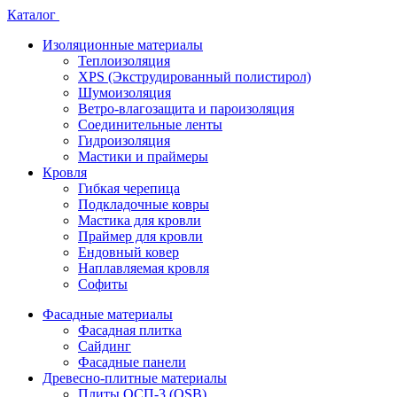
Каталог
Изоляционные материалы
Теплоизоляция
XPS (Экструдированный полистирол)
Шумоизоляция
Ветро-влагозащита и пароизоляция
Соединительные ленты
Гидроизоляция
Мастики и праймеры
Кровля
Гибкая черепица
Подкладочные ковры
Мастика для кровли
Праймер для кровли
Ендовный ковер
Наплавляемая кровля
Софиты
Фасадные материалы
Фасадная плитка
Сайдинг
Фасадные панели
Древесно-плитные материалы
Плиты ОСП-3 (OSB)