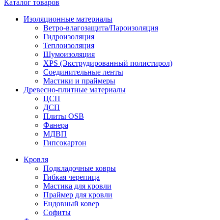
Каталог товаров
Изоляционные материалы
Ветро-влагозащита/Пароизоляция
Гидроизоляция
Теплоизоляция
Шумоизоляция
XPS (Экструдированный полистирол)
Соединительные ленты
Мастики и праймеры
Древесно-плитные материалы
ЦСП
ДСП
Плиты OSB
Фанера
МДВП
Гипсокартон
Кровля
Подкладочные ковры
Гибкая черепица
Мастика для кровли
Праймер для кровли
Ендовный ковер
Софиты