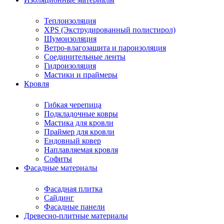
Теплоизоляция
XPS (Экструдированный полистирол)
Шумоизоляция
Ветро-влагозащита и пароизоляция
Соединительные ленты
Гидроизоляция
Мастики и праймеры
Кровля
Гибкая черепица
Подкладочные ковры
Мастика для кровли
Праймер для кровли
Ендовный ковер
Наплавляемая кровля
Софиты
Фасадные материалы
Фасадная плитка
Сайдинг
Фасадные панели
Древесно-плитные материалы