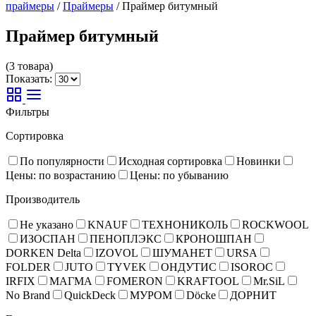
праймеры
/
Праймеры
/
Праймер битумный
Праймер битумный
(3 товара)
Показать:
Фильтры
Сортировка
По популярности
Исходная сортировка
Новинки
Цены: по возрастанию
Цены: по убыванию
Производитель
Не указано
KNAUF
ТЕХНОНИКОЛЬ
ROCKWOOL
ИЗОСПАН
ПЕНОПЛЭКС
КРОНОШПАН
DORKEN Delta
IZOVOL
ШУМАНЕТ
URSA
FOLDER
JUTO
TYVEK
ОНДУТИС
ISOROC
IRFIX
МАГМА
FOMERON
KRAFTOOL
Mr.SiL
No Brand
QuickDeck
МУРОМ
Döcke
ДОРНИТ