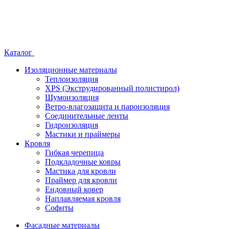
Каталог
Изоляционные материалы
Теплоизоляция
XPS (Экструдированный полистирол)
Шумоизоляция
Ветро-влагозащита и пароизоляция
Соединительные ленты
Гидроизоляция
Мастики и праймеры
Кровля
Гибкая черепица
Подкладочные ковры
Мастика для кровли
Праймер для кровли
Ендовный ковер
Наплавляемая кровля
Софиты
Фасадные материалы