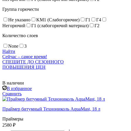
Группа горючести
Не указано
KM1 (Слабогорючие)
Г1
Г4
Негорючий
Г1 (слабогорючий материал)
Г2
Количество слоев
None
3
Найти
Сейчас – самое время!
СПЕШИТЕ ДО СЕЗОННОГО
ПОВЫШЕНИЯ ЦЕН
В наличии
В избранное
Сравнить
Праймер битумный Технониколь AquaMast, 18 л
Праймеры
2580 ₽