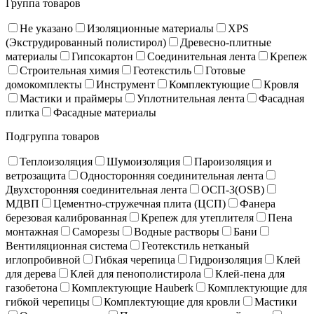
Группа товаров
Не указано
Изоляционные материалы
XPS
(Экструдированный полистирол)
Древесно-плитные
материалы
Гипсокартон
Соединительная лента
Крепеж
Строительная химия
Геотекстиль
Готовые
домокомплекты
Инструмент
Комплектующие
Кровля
Мастики и праймеры
Уплотнительная лента
Фасадная
плитка
Фасадные материалы
Подгруппа товаров
Теплоизоляция
Шумоизоляция
Пароизоляция и
ветрозащита
Односторонняя соединительная лента
Двухсторонняя соединительная лента
ОСП-3(OSB)
МДВП
Цементно-стружечная плита (ЦСП)
Фанера
березовая калиброванная
Крепеж для утеплителя
Пена
монтажная
Саморезы
Водные растворы
Бани
Вентиляционная система
Геотекстиль нетканый
иглопробивной
Гибкая черепица
Гидроизоляция
Клей
для дерева
Клей для пенополистирола
Клей-пена для
газобетона
Комплектующие Hauberk
Комплектующие для
гибкой черепицы
Комплектующие для кровли
Мастики