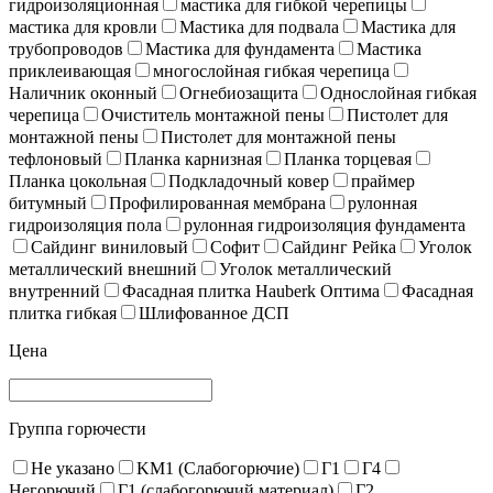
гидроизоляционная
мастика для гибкой черепицы
мастика для кровли
Мастика для подвала
Мастика для
трубопроводов
Мастика для фундамента
Мастика
приклеивающая
многослойная гибкая черепица
Наличник оконный
Огнебиозащита
Однослойная гибкая
черепица
Очиститель монтажной пены
Пистолет для
монтажной пены
Пистолет для монтажной пены
тефлоновый
Планка карнизная
Планка торцевая
Планка цокольная
Подкладочный ковер
праймер
битумный
Профилированная мембрана
рулонная
гидроизоляция пола
рулонная гидроизоляция фундамента
Сайдинг виниловый
Софит
Сайдинг Рейка
Уголок
металлический внешний
Уголок металлический
внутренний
Фасадная плитка Hauberk Оптима
Фасадная
плитка гибкая
Шлифованное ДСП
Цена
Группа горючести
Не указано
KM1 (Слабогорючие)
Г1
Г4
Негорючий
Г1 (слабогорючий материал)
Г2