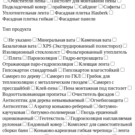
Очистители пены
Пистолет для монтажной пены
Подкладочный ковер
праймеры
Сайдинг
Софиты
Уплотнительная лента
Фасадная плитка Hauberk
Фасадная плитка гибкая
Фасадные панели
Тип продукта
Не указано
Минеральная вата
Каменная вата
Базальтовая вата
XPS (Экструдированный полистирол)
Изоляционный стеклохолст
Фольгированный утеплитель
Плита
Пароизоляция
Гидро-ветрозащита
Отражающая паро-гидроизоляция
Клеящая лента
Гипсокартон стандартный
Гипсокартон влагостойкий
Саморез по дереву
Саморез по ГКЛ
Грибок для
теплоизоляции с металлическим гвоздем
Саморез с
прессшайбой
Клей-пена
Пена монтажная под пистолет
Водоотталкивающая пропитка
Очиститель фасадов
Антисептик для дерева невымываемый
Огнебиозащита
Антисептик
Аэратор коньково-реберный
битумно-
каучуковая
битумно-полимерная
Гвоздь ершенный
оцинкованный
Геотекстиль
Гидроизоляция наплавляемая
рулонная
Ендовный ковер
Комплект для самостоятельной
сборки бани
Коньково-карнизная гибкая черепица
лента