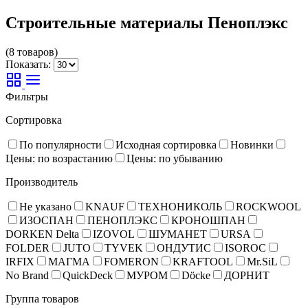
Строительные материалы Пеноплэкс
(8 товаров)
Показать:
Фильтры
Сортировка
По популярности
Исходная сортировка
Новинки
Цены: по возрастанию
Цены: по убыванию
Производитель
Не указано
KNAUF
ТЕХНОНИКОЛЬ
ROCKWOOL
ИЗОСПАН
ПЕНОПЛЭКС
КРОНОШПАН
DORKEN Delta
IZOVOL
ШУМАНЕТ
URSA
FOLDER
JUTO
TYVEK
ОНДУТИС
ISOROC
IRFIX
МАГМА
FOMERON
KRAFTOOL
Mr.SiL
No Brand
QuickDeck
МУРОМ
Döcke
ДОРНИТ
Группа товаров