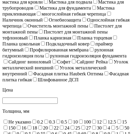
мастика для кровли
Мастика для подвала
Мастика для
трубопроводов
Мастика для фундамента
Мастика
приклеивающая
многослойная гибкая черепица
Наличник оконный
Огнебиозащита
Однослойная гибкая
черепица
Очиститель монтажной пены
Пистолет для
монтажной пены
Пистолет для монтажной пены
тефлоновый
Планка карнизная
Планка торцевая
Планка цокольная
Подкладочный ковер
праймер
битумный
Профилированная мембрана
рулонная
гидроизоляция пола
рулонная гидроизоляция фундамента
Сайдинг виниловый
Софит
Сайдинг Рейка
Уголок
металлический внешний
Уголок металлический
внутренний
Фасадная плитка Hauberk Оптима
Фасадная
плитка гибкая
Шлифованное ДСП
Цена
Толщина, мм
Не указано
0.2
0.3
0.5
10
100
12
12.5
15
150
16
18
20
22
24
25
27
30
4
5
50
6
9
9,5
0,55
0,6
0.45
0.69
0.8
0.9
1
1.5