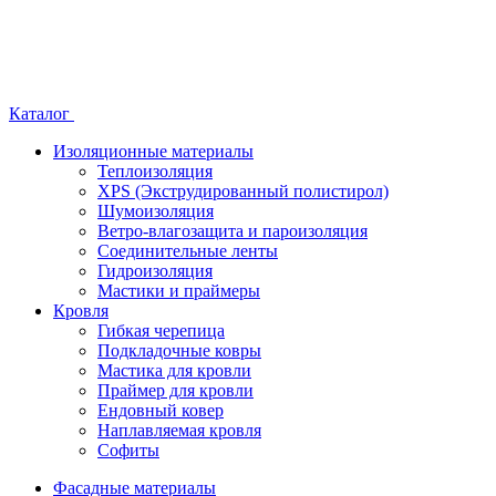
Каталог
Изоляционные материалы
Теплоизоляция
XPS (Экструдированный полистирол)
Шумоизоляция
Ветро-влагозащита и пароизоляция
Соединительные ленты
Гидроизоляция
Мастики и праймеры
Кровля
Гибкая черепица
Подкладочные ковры
Мастика для кровли
Праймер для кровли
Ендовный ковер
Наплавляемая кровля
Софиты
Фасадные материалы