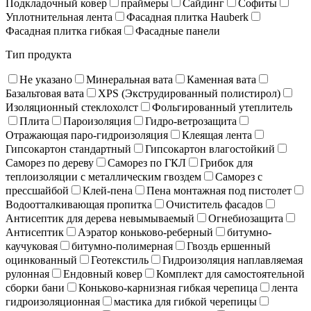
Подкладочный ковер
праймеры
Сайдинг
Софиты
Уплотнительная лента
Фасадная плитка Hauberk
Фасадная плитка гибкая
Фасадные панели
Тип продукта
Не указано
Минеральная вата
Каменная вата
Базальтовая вата
XPS (Экструдированный полистирол)
Изоляционный стеклохолст
Фольгированный утеплитель
Плита
Пароизоляция
Гидро-ветрозащита
Отражающая паро-гидроизоляция
Клеящая лента
Гипсокартон стандартный
Гипсокартон влагостойкий
Саморез по дереву
Саморез по ГКЛ
Грибок для
теплоизоляции с металлическим гвоздем
Саморез с
прессшайбой
Клей-пена
Пена монтажная под пистолет
Водоотталкивающая пропитка
Очиститель фасадов
Антисептик для дерева невымываемый
Огнебиозащита
Антисептик
Аэратор коньково-реберный
битумно-
каучуковая
битумно-полимерная
Гвоздь ершенный
оцинкованный
Геотекстиль
Гидроизоляция наплавляемая
рулонная
Ендовный ковер
Комплект для самостоятельной
сборки бани
Коньково-карнизная гибкая черепица
лента
гидроизоляционная
мастика для гибкой черепицы