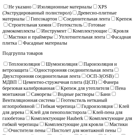
Не указано
Изоляционные материалы
XPS
(Экструдированный полистирол)
Древесно-плитные
материалы
Гипсокартон
Соединительная лента
Крепеж
Строительная химия
Геотекстиль
Готовые
домокомплекты
Инструмент
Комплектующие
Кровля
Мастики и праймеры
Уплотнительная лента
Фасадная
плитка
Фасадные материалы
Подгруппа товаров
Теплоизоляция
Шумоизоляция
Пароизоляция и
ветрозащита
Односторонняя соединительная лента
Двухсторонняя соединительная лента
ОСП-3(OSB)
МДВП
Цементно-стружечная плита (ЦСП)
Фанера
березовая калиброванная
Крепеж для утеплителя
Пена
монтажная
Саморезы
Водные растворы
Бани
Вентиляционная система
Геотекстиль нетканый
иглопробивной
Гибкая черепица
Гидроизоляция
Клей
для дерева
Клей для пенополистирола
Клей-пена для
газобетона
Комплектующие Hauberk
Комплектующие для
гибкой черепицы
Комплектующие для кровли
Мастики
Очистители пены
Пистолет для монтажной пены