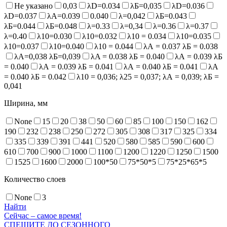
Не указано
0,03
λD=0.034
λБ=0,035
λD=0.036
λD=0.037
λA=0.039
0.040
λ=0,042
λБ=0.043
λБ=0.044
λБ=0.048
λ=0.33
λ=0,34
λ=0.36
λ=0.37
λ=0.40
λ10=0.030
λ10=0.032
λ10 = 0.034
λ10=0.035
λ10=0.037
λ10=0.040
λ10 = 0.044
λА = 0.037 λБ = 0.038
λА=0,038 λБ=0,039
λA = 0.038 λБ = 0.040
λА = 0.039 λБ
= 0.040
λА = 0.039 λБ = 0.041
λА = 0.040 λБ = 0.041
λА
= 0.040 λБ = 0.042
λ10 = 0,036; λ25 = 0,037; λА = 0,039; λБ =
0,041
Ширина, мм
None
15
20
38
50
60
85
100
150
162
190
232
238
250
272
305
308
317
325
334
335
339
391
441
520
580
585
590
600
610
700
900
1000
1100
1200
1220
1250
1500
1525
1600
2000
100*50
75*50*5
75*25*65*5
Количество слоев
None
3
Найти
Сейчас – самое время!
СПЕШИТЕ ДО СЕЗОННОГО