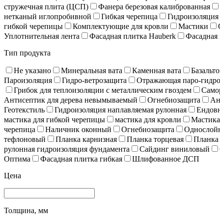
стружечная плита (ЦСП)
Фанера березовая калиброванная
нетканый иглопробивной
Гибкая черепица
Гидроизоляция
гибкой черепицы
Комплектующие для кровли
Мастики
Уплотнительная лента
Фасадная плитка Hauberk
Фасадная 
Тип продукта
Не указано
Минеральная вата
Каменная вата
Базальто
Пароизоляция
Гидро-ветрозащита
Отражающая паро-гидро
Грибок для теплоизоляции с металлическим гвоздем
Само
Антисептик для дерева невымываемый
Огнебиозащита
Ан
Геотекстиль
Гидроизоляция наплавляемая рулонная
Ендов
мастика для гибкой черепицы
мастика для кровли
Мастика
черепица
Наличник оконный
Огнебиозащита
Однослойн
тефлоновый
Планка карнизная
Планка торцевая
Планка
рулонная гидроизоляция фундамента
Сайдинг виниловый
Оптима
Фасадная плитка гибкая
Шлифованное ДСП
Цена
Толщина, мм