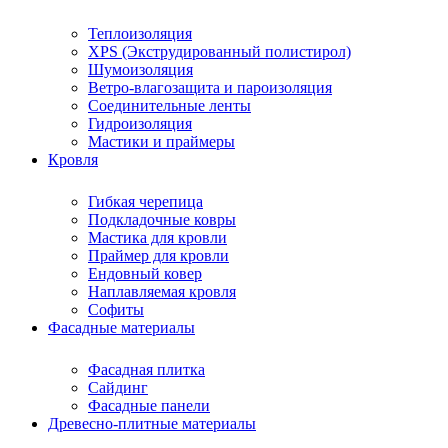
Теплоизоляция
XPS (Экструдированный полистирол)
Шумоизоляция
Ветро-влагозащита и пароизоляция
Соединительные ленты
Гидроизоляция
Мастики и праймеры
Кровля
Гибкая черепица
Подкладочные ковры
Мастика для кровли
Праймер для кровли
Ендовный ковер
Наплавляемая кровля
Софиты
Фасадные материалы
Фасадная плитка
Сайдинг
Фасадные панели
Древесно-плитные материалы