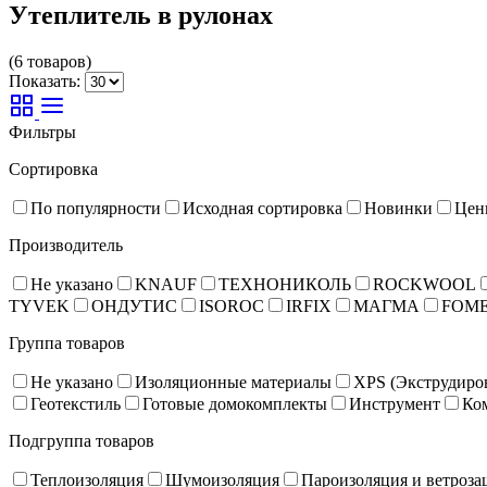
Утеплитель в рулонах
(6 товаров)
Показать:
Фильтры
Сортировка
По популярности
Исходная сортировка
Новинки
Цен
Производитель
Не указано
KNAUF
ТЕХНОНИКОЛЬ
ROCKWOOL
TYVEK
ОНДУТИС
ISOROC
IRFIX
МАГМА
FOM
Группа товаров
Не указано
Изоляционные материалы
XPS (Экструдиро
Геотекстиль
Готовые домокомплекты
Инструмент
Ко
Подгруппа товаров
Теплоизоляция
Шумоизоляция
Пароизоляция и ветроза