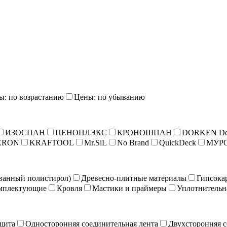
ы: по возрастанию
Цены: по убыванию
ИЗОСПАН
ПЕНОПЛЭКС
КРОНОШПАН
DORKEN De
ERON
KRAFTOOL
Mr.SiL
No Brand
QuickDeck
МУР
ванный полистирол)
Древесно-плитные материалы
Гипсока
мплектующие
Кровля
Мастики и праймеры
Уплотнительн
щита
Односторонняя соединительная лента
Двухсторонняя с