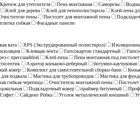
Крепеж для утеплителя
Пена монтажная
Саморезы
Водны
Клей для дерева
Клей для пенополистирола
Клей-пена дл
Очистители пены
Пистолет для монтажной пены
Подкладоч
плитка гибкая
Фасадные панели
вая вата
XPS (Экструдированный полистирол)
Изоляционны
изоляция
Клеящая лента
Гипсокартон стандартный
Гипсо
рез с прессшайбой
Клей-пена
Пена монтажная под пистолет
тисептик
Аэратор коньково-реберный
битумно-каучуковая
ный ковер
Комплект для самостоятельной сборки бани
Коньк
 для подвала
Мастика для трубопроводов
Мастика для фунд
ая гибкая черепица
Очиститель монтажной пены
Пистолет
 цокольная
Подкладочный ковер
праймер битумный
Проф
Софит
Сайдинг Рейка
Уголок металлический внешний
Уг