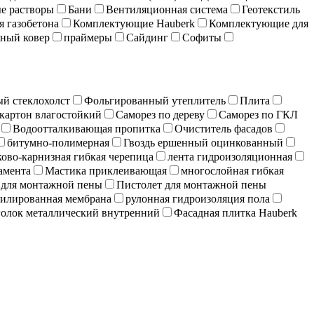
е растворы
Бани
Вентиляционная система
Геотекстиль
я газобетона
Комплектующие Hauberk
Комплектующие для
ный ковер
праймеры
Сайдинг
Софиты
й стеклохолст
Фольгированный утеплитель
Плита
картон влагостойкий
Саморез по дереву
Саморез по ГКЛ
Водоотталкивающая пропитка
Очиститель фасадов
битумно-полимерная
Гвоздь ершенный оцинкованный
ово-карнизная гибкая черепица
лента гидроизоляционная
амента
Мастика приклеивающая
многослойная гибкая
 для монтажной пены
Пистолет для монтажной пены
илированная мембрана
рулонная гидроизоляция пола
олок металлический внутренний
Фасадная плитка Hauberk