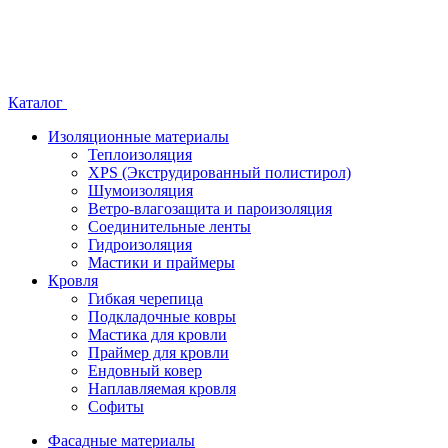
Каталог
Изоляционные материалы
Теплоизоляция
XPS (Экструдированный полистирол)
Шумоизоляция
Ветро-влагозащита и пароизоляция
Соединительные ленты
Гидроизоляция
Мастики и праймеры
Кровля
Гибкая черепица
Подкладочные ковры
Мастика для кровли
Праймер для кровли
Ендовный ковер
Наплавляемая кровля
Софиты
Фасадные материалы