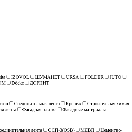
lta
IZOVOL
ШУМАНЕТ
URSA
FOLDER
JUTO
ОМ
Döcke
ДОРНИТ
ртон
Соединительная лента
Крепеж
Строительная химия
ая лента
Фасадная плитка
Фасадные материалы
оединительная лента
ОСП-3(OSB)
МДВП
Цементно-