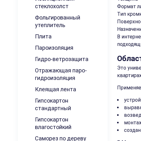
стеклохолст
Формат л
Тип кром
Фольгированный
Поверхно
утеплитель
Назначен
Плита
В интерне
подходящ
Пароизоляция
Облас
Гидро-ветрозащита
Это униве
Отражающая паро-
квартирах
гидроизоляция
Применяет
Клеящая лента
устрой
Гипсокартон
выравн
стандартный
возвед
Гипсокартон
монтаж
влагостойкий
создан
Саморез по дереву