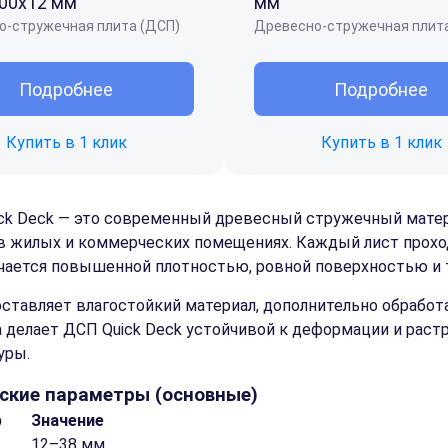
00x12 мм
мм
о-стружечная плита (ДСП)
Древесно-стружечная плит
Подробнее
Подробнее
Купить в 1 клик
Купить в 1 клик
ick Deck — это современный древесный стружечный матер
в жилых и коммерческих помещениях. Каждый лист проход
чается повышенной плотностью, ровной поверхностью и 
оставляет влагостойкий материал, дополнительно обрабо
 делает ДСП Quick Deck устойчивой к деформации и раст
уры.
ские параметры (основные)
р
Значение
12–38 мм