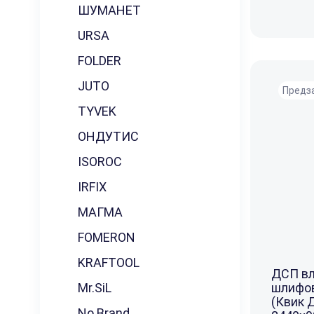
ШУМАНЕТ
URSA
FOLDER
JUTO
Предз
TYVEK
ОНДУТИС
ISOROC
IRFIX
МАГМА
FOMERON
KRAFTOOL
ДСП вл
Mr.SiL
шлифов
(Квик 
No Brand