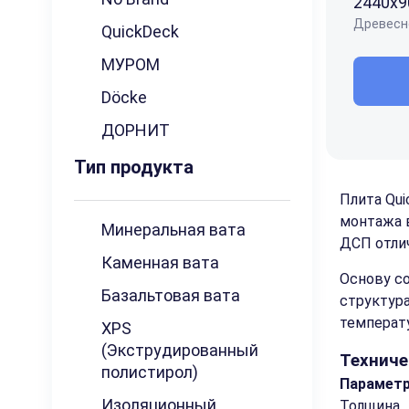
2440x9
Древесн
QuickDeck
МУРОМ
Döcke
ДОРНИТ
Тип продукта
Плита Qu
монтажа 
Минеральная вата
ДСП отли
Каменная вата
Основу с
Базальтовая вата
структура
температ
XPS
(Экструдированный
Техниче
полистирол)
Парамет
Изоляционный
Толщина