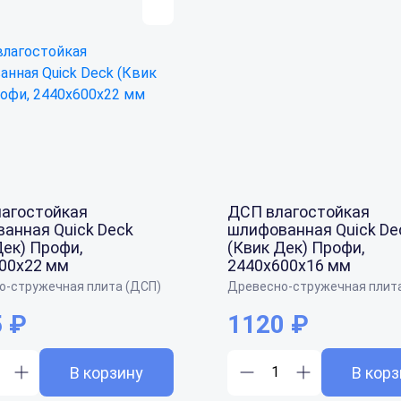
агостойкая
ДСП влагостойкая
анная Quick Deck
шлифованная Quick De
Дек) Профи,
(Квик Дек) Профи,
00x22 мм
2440x600x16 мм
о-стружечная плита (ДСП)
Древесно-стружечная плит
 ₽
1120 ₽
В корзину
В корз