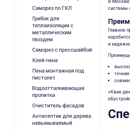
В Москве 
Саморез по ГКЛ
системы 
Грибок для
Преим
теплоизоляции с
Главное п
металлическим
коробится
гвоздем
и надежно
Саморез с прессшайбой
Преимуще
Клей-пена
высока
Пена монтажная под
точная
пистолет
совмес
Водоотталкивающая
«Квик де
пропитка
обустройс
Очиститель фасадов
Спе
Антисептик для дерева
невымываемый