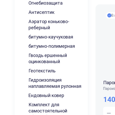
Огнебиозащита
Антисептик
В
Аэратор коньково-
реберный
битумно-каучуковая
битумно-полимерная
Гвоздь ершенный
оцинкованный
Геотекстиль
Гидроизоляция
Парои
наплавляемая рулонная
Парои
Ендовный ковер
140
Комплект для
самостоятельной