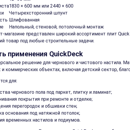
иста
1830 × 600 мм или 2440 × 600
ки
Четырехсторонний шпунт
сть
Шлифованная
ие
Напольный, стеновой, потолочный монтаж
т-магазине представлен широкий ассортимент плит Quick D
ий товар под любые строительные задачи.
ть применения QuickDeck
рсальное решение для чернового и чистового настила. Ма
 и коммерческих объектах, включая детский сектор, благ
ся для:
ства чернового пола под паркет, плитку и ламинат;
ивания покрытия при ремонте и отделке;
ения перегородок и обшивки стен;
а основания под натяжной потолок;
ия временных настилов и подиумов.