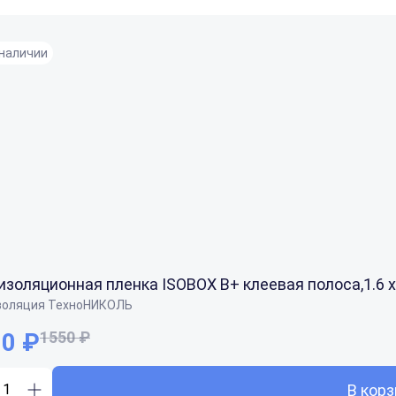
 наличии
золяционная пленка ISOBOX В+ клеевая полоса,1.6 x 
золяция ТехноНИКОЛЬ
0 ₽
1550 ₽
В корз