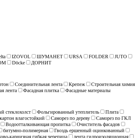
lta
IZOVOL
ШУМАНЕТ
URSA
FOLDER
JUTO
ОМ
Döcke
ДОРНИТ
ртон
Соединительная лента
Крепеж
Строительная химия
ая лента
Фасадная плитка
Фасадные материалы
й стеклохолст
Фольгированный утеплитель
Плита
картон влагостойкий
Саморез по дереву
Саморез по ГКЛ
Водоотталкивающая пропитка
Очиститель фасадов
битумно-полимерная
Гвоздь ершенный оцинкованный
ово-карнизная гибкая черепица
лента гидроизоляционная