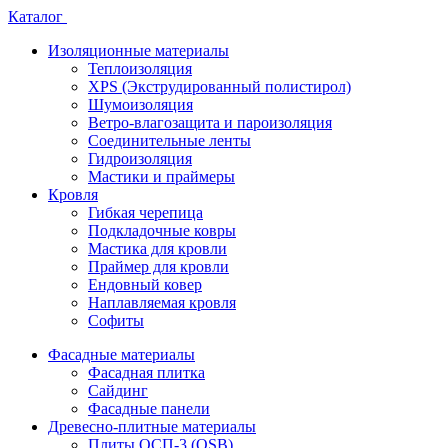
Каталог
Изоляционные материалы
Теплоизоляция
XPS (Экструдированный полистирол)
Шумоизоляция
Ветро-влагозащита и пароизоляция
Соединительные ленты
Гидроизоляция
Мастики и праймеры
Кровля
Гибкая черепица
Подкладочные ковры
Мастика для кровли
Праймер для кровли
Ендовный ковер
Наплавляемая кровля
Софиты
Фасадные материалы
Фасадная плитка
Сайдинг
Фасадные панели
Древесно-плитные материалы
Плиты ОСП-3 (OSB)