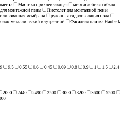
амента
Мастика приклеивающая
многослойная гибкая
 для монтажной пены
Пистолет для монтажной пены
илированная мембрана
рулонная гидроизоляция пола
олок металлический внутренний
Фасадная плитка Hauberk
9
9,5
0,55
0,6
0.45
0.69
0.8
0.9
1
1.5
2.4
2000
2440
2490
2500
3000
3200
3600
5500
000