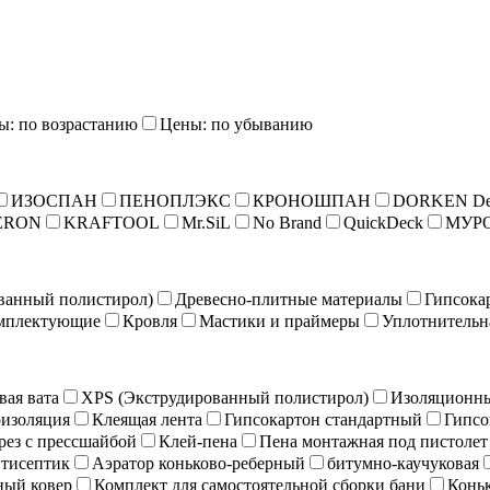
ы: по возрастанию
Цены: по убыванию
ИЗОСПАН
ПЕНОПЛЭКС
КРОНОШПАН
DORKEN De
ERON
KRAFTOOL
Mr.SiL
No Brand
QuickDeck
МУР
ванный полистирол)
Древесно-плитные материалы
Гипсока
мплектующие
Кровля
Мастики и праймеры
Уплотнительн
вая вата
XPS (Экструдированный полистирол)
Изоляционны
изоляция
Клеящая лента
Гипсокартон стандартный
Гипсо
рез с прессшайбой
Клей-пена
Пена монтажная под пистолет
тисептик
Аэратор коньково-реберный
битумно-каучуковая
ный ковер
Комплект для самостоятельной сборки бани
Коньк