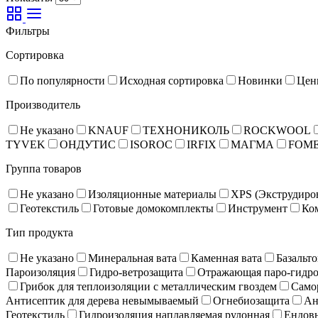
Фильтры
Сортировка
По популярности
Исходная сортировка
Новинки
Цен
Производитель
Не указано
KNAUF
ТЕХНОНИКОЛЬ
ROCKWOOL
TYVEK
ОНДУТИС
ISOROC
IRFIX
МАГМА
FOM
Группа товаров
Не указано
Изоляционные материалы
XPS (Экструдиро
Геотекстиль
Готовые домокомплекты
Инструмент
Ко
Тип продукта
Не указано
Минеральная вата
Каменная вата
Базальто
Пароизоляция
Гидро-ветрозащита
Отражающая паро-гидро
Грибок для теплоизоляции с металлическим гвоздем
Само
Антисептик для дерева невымываемый
Огнебиозащита
Ан
Геотекстиль
Гидроизоляция наплавляемая рулонная
Ендов