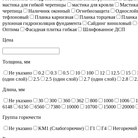
мастика для гибкой черепицы
мастика для кровли
Мастика
черепица
Наличник оконный
Огнебиозащита
Однослойн
тефлоновый
Планка карнизная
Планка торцевая
Планка
рулонная гидроизоляция фундамента
Сайдинг виниловый
Оптима
Фасадная плитка гибкая
Шлифованное ДСП
Цена
Толщина, мм
Не указано
0.2
0.3
0.5
10
100
12
12.5
15
(один слой)
2.5
2.5 (один слой)
2.7 (один слой)
2.8
2
Длина, мм
Не указано
30
300
360
362
800
1000
1006
1
6148
6150
6560
7380
10000
10700
15000
20000
Группа горючести
Не указано
KM1 (Слабогорючие)
Г1
Г4
Негорючий