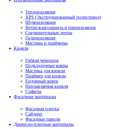
Теплоизоляция
XPS (Экструдированный полистирол)
Шумоизоляция
Ветро-влагозащита и пароизоляция
Соединительные ленты
Гидроизоляция
Мастики и праймеры
Кровля
Гибкая черепица
Подкладочные ковры
Мастика для кровли
Праймер для кровли
Ендовный ковер
Наплавляемая кровля
Софиты
Фасадные материалы
Фасадная плитка
Сайдинг
Фасадные панели
Древесно-плитные материалы