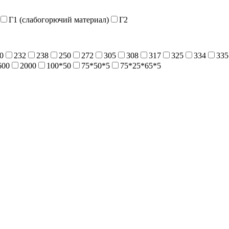
Г1 (слабогорючий материал)
Г2
0
232
238
250
272
305
308
317
325
334
335
600
2000
100*50
75*50*5
75*25*65*5