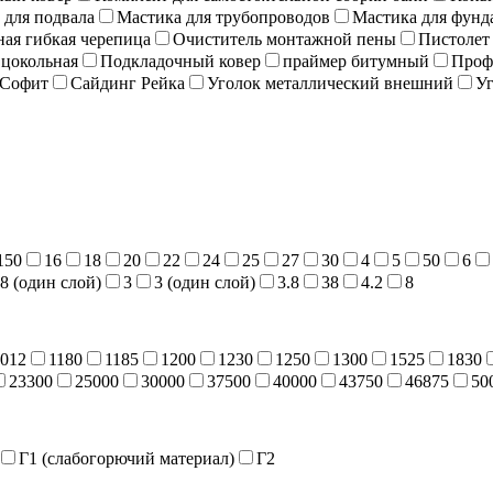
 для подвала
Мастика для трубопроводов
Мастика для фунд
ая гибкая черепица
Очиститель монтажной пены
Пистолет
 цокольная
Подкладочный ковер
праймер битумный
Проф
Софит
Сайдинг Рейка
Уголок металлический внешний
Уг
150
16
18
20
22
24
25
27
30
4
5
50
6
.8 (один слой)
3
3 (один слой)
3.8
38
4.2
8
012
1180
1185
1200
1230
1250
1300
1525
1830
23300
25000
30000
37500
40000
43750
46875
50
Г1 (слабогорючий материал)
Г2