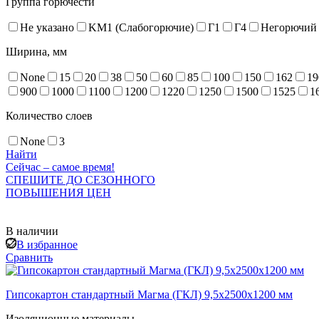
Группа горючести
Не указано
KM1 (Слабогорючие)
Г1
Г4
Негорючий
Ширина, мм
None
15
20
38
50
60
85
100
150
162
19
900
1000
1100
1200
1220
1250
1500
1525
1
Количество слоев
None
3
Найти
Сейчас – самое время!
СПЕШИТЕ ДО СЕЗОННОГО
ПОВЫШЕНИЯ ЦЕН
В наличии
В избранное
Сравнить
Гипсокартон стандартный Магма (ГКЛ) 9,5x2500x1200 мм
Изоляционные материалы