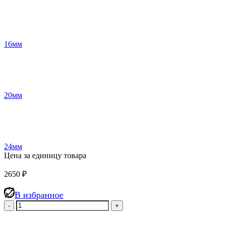
16мм
20мм
24мм
Цена за единицу товара
2650
₽
В избранное
Количество
товара
Цементно-