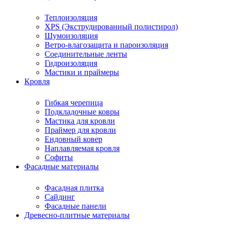
Теплоизоляция
XPS (Экструдированный полистирол)
Шумоизоляция
Ветро-влагозащита и пароизоляция
Соединительные ленты
Гидроизоляция
Мастики и праймеры
Кровля
Гибкая черепица
Подкладочные ковры
Мастика для кровли
Праймер для кровли
Ендовный ковер
Наплавляемая кровля
Софиты
Фасадные материалы
Фасадная плитка
Сайдинг
Фасадные панели
Древесно-плитные материалы