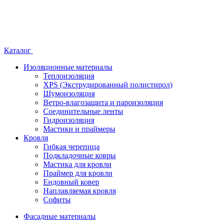
Каталог
Изоляционные материалы
Теплоизоляция
XPS (Экструдированный полистирол)
Шумоизоляция
Ветро-влагозащита и пароизоляция
Соединительные ленты
Гидроизоляция
Мастики и праймеры
Кровля
Гибкая черепица
Подкладочные ковры
Мастика для кровли
Праймер для кровли
Ендовный ковер
Наплавляемая кровля
Софиты
Фасадные материалы