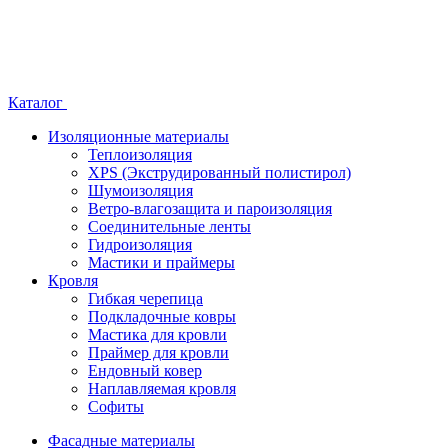
Каталог
Изоляционные материалы
Теплоизоляция
XPS (Экструдированный полистирол)
Шумоизоляция
Ветро-влагозащита и пароизоляция
Соединительные ленты
Гидроизоляция
Мастики и праймеры
Кровля
Гибкая черепица
Подкладочные ковры
Мастика для кровли
Праймер для кровли
Ендовный ковер
Наплавляемая кровля
Софиты
Фасадные материалы