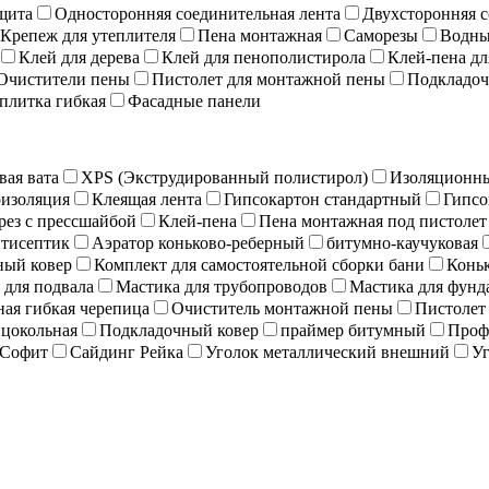
щита
Односторонняя соединительная лента
Двухсторонняя с
Крепеж для утеплителя
Пена монтажная
Саморезы
Водны
Клей для дерева
Клей для пенополистирола
Клей-пена дл
Очистители пены
Пистолет для монтажной пены
Подкладоч
плитка гибкая
Фасадные панели
вая вата
XPS (Экструдированный полистирол)
Изоляционны
изоляция
Клеящая лента
Гипсокартон стандартный
Гипсо
рез с прессшайбой
Клей-пена
Пена монтажная под пистолет
тисептик
Аэратор коньково-реберный
битумно-каучуковая
ный ковер
Комплект для самостоятельной сборки бани
Коньк
 для подвала
Мастика для трубопроводов
Мастика для фунд
ая гибкая черепица
Очиститель монтажной пены
Пистолет
 цокольная
Подкладочный ковер
праймер битумный
Проф
Софит
Сайдинг Рейка
Уголок металлический внешний
Уг