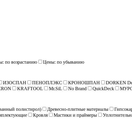
ы: по возрастанию
Цены: по убыванию
ИЗОСПАН
ПЕНОПЛЭКС
КРОНОШПАН
DORKEN De
ERON
KRAFTOOL
Mr.SiL
No Brand
QuickDeck
МУР
ванный полистирол)
Древесно-плитные материалы
Гипсока
мплектующие
Кровля
Мастики и праймеры
Уплотнительн