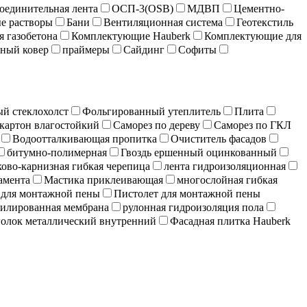
оединительная лента
ОСП-3(OSB)
МДВП
Цементно-
е растворы
Бани
Вентиляционная система
Геотекстиль
я газобетона
Комплектующие Hauberk
Комплектующие для
ный ковер
праймеры
Сайдинг
Софиты
й стеклохолст
Фольгированный утеплитель
Плита
картон влагостойкий
Саморез по дереву
Саморез по ГКЛ
Водоотталкивающая пропитка
Очиститель фасадов
битумно-полимерная
Гвоздь ершенный оцинкованный
ово-карнизная гибкая черепица
лента гидроизоляционная
амента
Мастика приклеивающая
многослойная гибкая
 для монтажной пены
Пистолет для монтажной пены
илированная мембрана
рулонная гидроизоляция пола
олок металлический внутренний
Фасадная плитка Hauberk