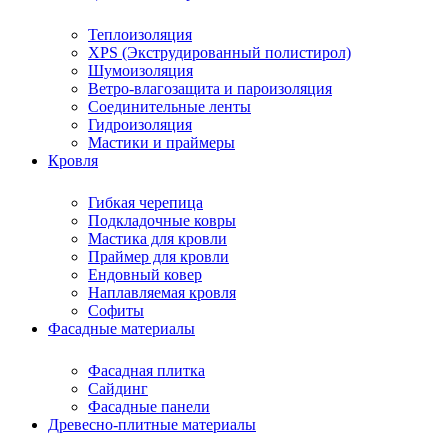
Теплоизоляция
XPS (Экструдированный полистирол)
Шумоизоляция
Ветро-влагозащита и пароизоляция
Соединительные ленты
Гидроизоляция
Мастики и праймеры
Кровля
Гибкая черепица
Подкладочные ковры
Мастика для кровли
Праймер для кровли
Ендовный ковер
Наплавляемая кровля
Софиты
Фасадные материалы
Фасадная плитка
Сайдинг
Фасадные панели
Древесно-плитные материалы