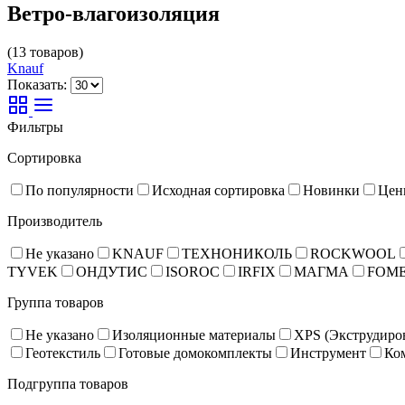
Ветро-влагоизоляция
(13 товаров)
Knauf
Показать:
Фильтры
Сортировка
По популярности
Исходная сортировка
Новинки
Цен
Производитель
Не указано
KNAUF
ТЕХНОНИКОЛЬ
ROCKWOOL
TYVEK
ОНДУТИС
ISOROC
IRFIX
МАГМА
FOM
Группа товаров
Не указано
Изоляционные материалы
XPS (Экструдиро
Геотекстиль
Готовые домокомплекты
Инструмент
Ко
Подгруппа товаров