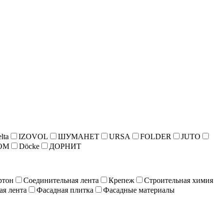
lta
IZOVOL
ШУМАНЕТ
URSA
FOLDER
JUTO
ОМ
Döcke
ДОРНИТ
ртон
Соединительная лента
Крепеж
Строительная химия
ая лента
Фасадная плитка
Фасадные материалы