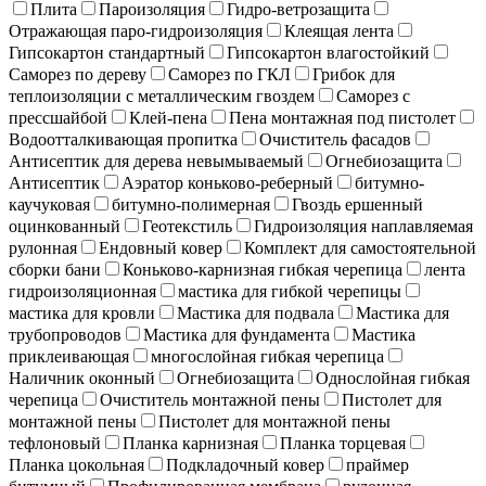
Плита
Пароизоляция
Гидро-ветрозащита
Отражающая паро-гидроизоляция
Клеящая лента
Гипсокартон стандартный
Гипсокартон влагостойкий
Саморез по дереву
Саморез по ГКЛ
Грибок для
теплоизоляции с металлическим гвоздем
Саморез с
прессшайбой
Клей-пена
Пена монтажная под пистолет
Водоотталкивающая пропитка
Очиститель фасадов
Антисептик для дерева невымываемый
Огнебиозащита
Антисептик
Аэратор коньково-реберный
битумно-
каучуковая
битумно-полимерная
Гвоздь ершенный
оцинкованный
Геотекстиль
Гидроизоляция наплавляемая
рулонная
Ендовный ковер
Комплект для самостоятельной
сборки бани
Коньково-карнизная гибкая черепица
лента
гидроизоляционная
мастика для гибкой черепицы
мастика для кровли
Мастика для подвала
Мастика для
трубопроводов
Мастика для фундамента
Мастика
приклеивающая
многослойная гибкая черепица
Наличник оконный
Огнебиозащита
Однослойная гибкая
черепица
Очиститель монтажной пены
Пистолет для
монтажной пены
Пистолет для монтажной пены
тефлоновый
Планка карнизная
Планка торцевая
Планка цокольная
Подкладочный ковер
праймер