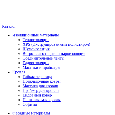
Каталог
Изоляционные материалы
Теплоизоляция
XPS (Экструдированный полистирол)
Шумоизоляция
Ветро-влагозащита и пароизоляция
Соединительные ленты
Гидроизоляция
Мастики и праймеры
Кровля
Гибкая черепица
Подкладочные ковры
Мастика для кровли
Праймер для кровли
Ендовный ковер
Наплавляемая кровля
Софиты
Фасадные материалы