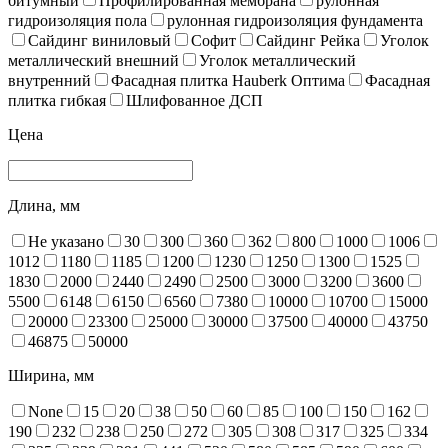
битумный
Профилированная мембрана
рулонная
гидроизоляция пола
рулонная гидроизоляция фундамента
Сайдинг виниловый
Софит
Сайдинг Рейка
Уголок
металлический внешний
Уголок металлический
внутренний
Фасадная плитка Hauberk Оптима
Фасадная
плитка гибкая
Шлифованное ДСП
Цена
Длина, мм
Не указано
30
300
360
362
800
1000
1006
1012
1180
1185
1200
1230
1250
1300
1525
1830
2000
2440
2490
2500
3000
3200
3600
5500
6148
6150
6560
7380
10000
10700
15000
20000
23300
25000
30000
37500
40000
43750
46875
50000
Ширина, мм
None
15
20
38
50
60
85
100
150
162
190
232
238
250
272
305
308
317
325
334