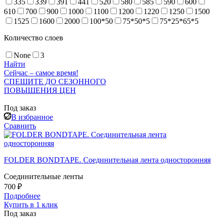
335
339
391
441
520
580
585
590
600
610
700
900
1000
1100
1200
1220
1250
1500
1525
1600
2000
100*50
75*50*5
75*25*65*5
Количество слоев
None
3
Найти
Сейчас – самое время!
СПЕШИТЕ ДО СЕЗОННОГО
ПОВЫШЕНИЯ ЦЕН
Под заказ
В избранное
Сравнить
FOLDER BONDTAPE. Соединительная лента односторонняя
Соединительные ленты
700 ₽
Подробнее
Купить в 1 клик
Под заказ