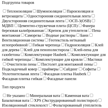
Подгруппа товаров
Теплоизоляция
Шумоизоляция
Пароизоляция и
ветрозащита
Односторонняя соединительная лента
Двухсторонняя соединительная лента
ОСП-3(OSB)
МДВП
Цементно-стружечная плита (ЦСП)
Фанера
березовая калиброванная
Крепеж для утеплителя
Пена
монтажная
Саморезы
Водные растворы
Бани
Вентиляционная система
Геотекстиль нетканый
иглопробивной
Гибкая черепица
Гидроизоляция
Клей
для дерева
Клей для пенополистирола
Клей-пена для
газобетона
Комплектующие Hauberk
Комплектующие для
гибкой черепицы
Комплектующие для кровли
Мастики
Очистители пены
Пистолет для монтажной пены
Подкладочный ковер
праймеры
Сайдинг
Софиты
Уплотнительная лента
Фасадная плитка Hauberk
Фасадная плитка гибкая
Фасадные панели
Тип продукта
Не указано
Минеральная вата
Каменная вата
Базальтовая вата
XPS (Экструдированный полистирол)
Изоляционный стеклохолст
Фольгированный утеплитель