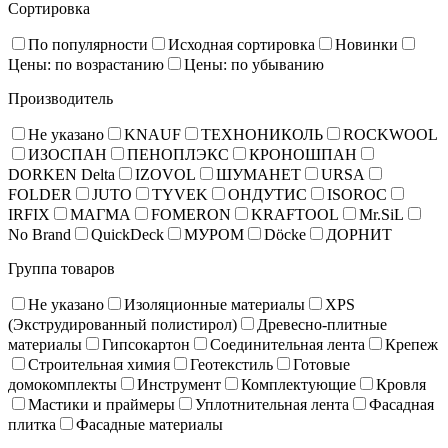
Сортировка
По популярности
Исходная сортировка
Новинки
Цены: по возрастанию
Цены: по убыванию
Производитель
Не указано
KNAUF
ТЕХНОНИКОЛЬ
ROCKWOOL
ИЗОСПАН
ПЕНОПЛЭКС
КРОНОШПАН
DORKEN Delta
IZOVOL
ШУМАНЕТ
URSA
FOLDER
JUTO
TYVEK
ОНДУТИС
ISOROC
IRFIX
МАГМА
FOMERON
KRAFTOOL
Mr.SiL
No Brand
QuickDeck
МУРОМ
Döcke
ДОРНИТ
Группа товаров
Не указано
Изоляционные материалы
XPS
(Экструдированный полистирол)
Древесно-плитные
материалы
Гипсокартон
Соединительная лента
Крепеж
Строительная химия
Геотекстиль
Готовые
домокомплекты
Инструмент
Комплектующие
Кровля
Мастики и праймеры
Уплотнительная лента
Фасадная
плитка
Фасадные материалы