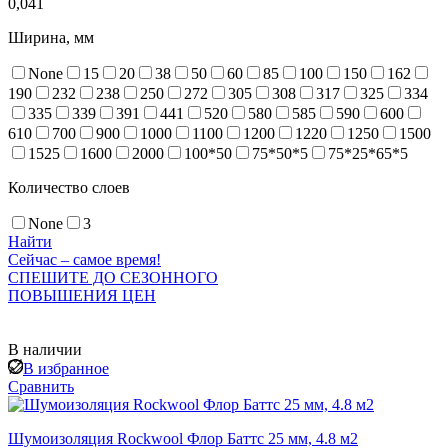
0,041
Ширина, мм
None
15
20
38
50
60
85
100
150
162
190
232
238
250
272
305
308
317
325
334
335
339
391
441
520
580
585
590
600
610
700
900
1000
1100
1200
1220
1250
1500
1525
1600
2000
100*50
75*50*5
75*25*65*5
Количество слоев
None
3
Найти
Сейчас – самое время!
СПЕШИТЕ ДО СЕЗОННОГО
ПОВЫШЕНИЯ ЦЕН
В наличии
В избранное
Сравнить
Шумоизоляция Rockwool Флор Баттс 25 мм, 4.8 м2