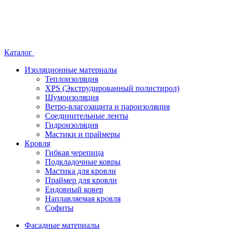
Каталог
Изоляционные материалы
Теплоизоляция
XPS (Экструдированный полистирол)
Шумоизоляция
Ветро-влагозащита и пароизоляция
Соединительные ленты
Гидроизоляция
Мастики и праймеры
Кровля
Гибкая черепица
Подкладочные ковры
Мастика для кровли
Праймер для кровли
Ендовный ковер
Наплавляемая кровля
Софиты
Фасадные материалы