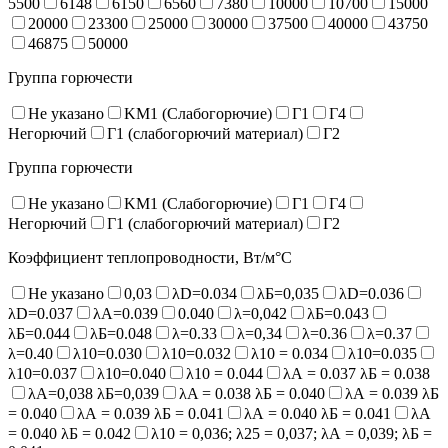
5500
6148
6150
6560
7380
10000
10700
15000
20000
23300
25000
30000
37500
40000
43750
46875
50000
Группа горючести
Не указано
KM1 (Слабогорючие)
Г1
Г4
Негорючий
Г1 (слабогорючий материал)
Г2
Группа горючести
Не указано
KM1 (Слабогорючие)
Г1
Г4
Негорючий
Г1 (слабогорючий материал)
Г2
Коэффициент теплопроводности, Вт/м°С
Не указано
0,03
λD=0.034
λБ=0,035
λD=0.036
λD=0.037
λA=0.039
0.040
λ=0,042
λБ=0.043
λБ=0.044
λБ=0.048
λ=0.33
λ=0,34
λ=0.36
λ=0.37
λ=0.40
λ10=0.030
λ10=0.032
λ10 = 0.034
λ10=0.035
λ10=0.037
λ10=0.040
λ10 = 0.044
λА = 0.037 λБ = 0.038
λА=0,038 λБ=0,039
λA = 0.038 λБ = 0.040
λА = 0.039 λБ
= 0.040
λА = 0.039 λБ = 0.041
λА = 0.040 λБ = 0.041
λА
= 0.040 λБ = 0.042
λ10 = 0,036; λ25 = 0,037; λА = 0,039; λБ =