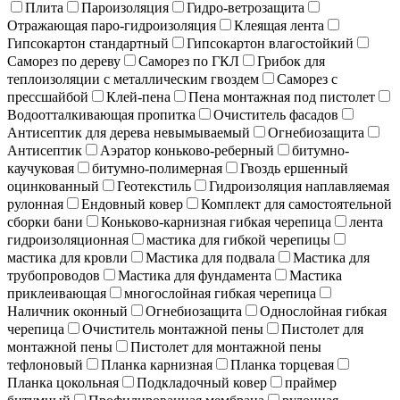
Плита
Пароизоляция
Гидро-ветрозащита
Отражающая паро-гидроизоляция
Клеящая лента
Гипсокартон стандартный
Гипсокартон влагостойкий
Саморез по дереву
Саморез по ГКЛ
Грибок для
теплоизоляции с металлическим гвоздем
Саморез с
прессшайбой
Клей-пена
Пена монтажная под пистолет
Водоотталкивающая пропитка
Очиститель фасадов
Антисептик для дерева невымываемый
Огнебиозащита
Антисептик
Аэратор коньково-реберный
битумно-
каучуковая
битумно-полимерная
Гвоздь ершенный
оцинкованный
Геотекстиль
Гидроизоляция наплавляемая
рулонная
Ендовный ковер
Комплект для самостоятельной
сборки бани
Коньково-карнизная гибкая черепица
лента
гидроизоляционная
мастика для гибкой черепицы
мастика для кровли
Мастика для подвала
Мастика для
трубопроводов
Мастика для фундамента
Мастика
приклеивающая
многослойная гибкая черепица
Наличник оконный
Огнебиозащита
Однослойная гибкая
черепица
Очиститель монтажной пены
Пистолет для
монтажной пены
Пистолет для монтажной пены
тефлоновый
Планка карнизная
Планка торцевая
Планка цокольная
Подкладочный ковер
праймер