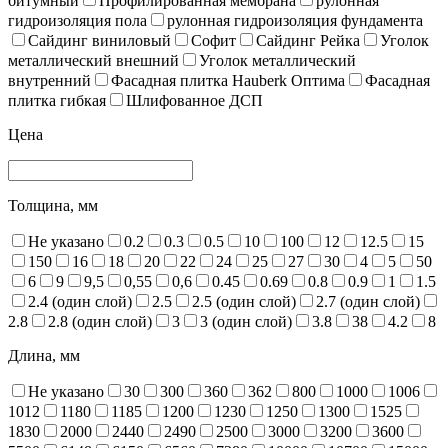
битумный
Профилированная мембрана
рулонная
гидроизоляция пола
рулонная гидроизоляция фундамента
Сайдинг виниловый
Софит
Сайдинг Рейка
Уголок
металлический внешний
Уголок металлический
внутренний
Фасадная плитка Hauberk Оптима
Фасадная
плитка гибкая
Шлифованное ДСП
Цена
Толщина, мм
Не указано
0.2
0.3
0.5
10
100
12
12.5
15
150
16
18
20
22
24
25
27
30
4
5
50
6
9
9,5
0,55
0,6
0.45
0.69
0.8
0.9
1
1.5
2.4 (один слой)
2.5
2.5 (один слой)
2.7 (один слой)
2.8
2.8 (один слой)
3
3 (один слой)
3.8
38
4.2
8
Длина, мм
Не указано
30
300
360
362
800
1000
1006
1012
1180
1185
1200
1230
1250
1300
1525
1830
2000
2440
2490
2500
3000
3200
3600