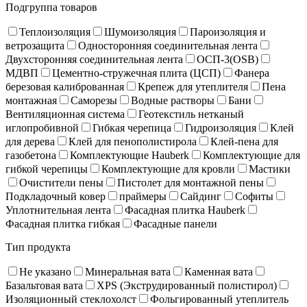
Подгруппа товаров
Теплоизоляция
Шумоизоляция
Пароизоляция и
ветрозащита
Односторонняя соединительная лента
Двухсторонняя соединительная лента
ОСП-3(OSB)
МДВП
Цементно-стружечная плита (ЦСП)
Фанера
березовая калиброванная
Крепеж для утеплителя
Пена
монтажная
Саморезы
Водные растворы
Бани
Вентиляционная система
Геотекстиль нетканый
иглопробивной
Гибкая черепица
Гидроизоляция
Клей
для дерева
Клей для пенополистирола
Клей-пена для
газобетона
Комплектующие Hauberk
Комплектующие для
гибкой черепицы
Комплектующие для кровли
Мастики
Очистители пены
Пистолет для монтажной пены
Подкладочный ковер
праймеры
Сайдинг
Софиты
Уплотнительная лента
Фасадная плитка Hauberk
Фасадная плитка гибкая
Фасадные панели
Тип продукта
Не указано
Минеральная вата
Каменная вата
Базальтовая вата
XPS (Экструдированный полистирол)
Изоляционный стеклохолст
Фольгированный утеплитель