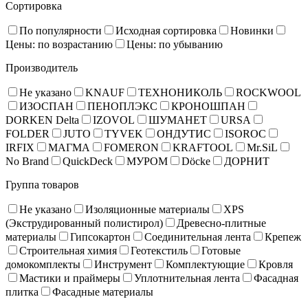
Сортировка
По популярности
Исходная сортировка
Новинки
Цены: по возрастанию
Цены: по убыванию
Производитель
Не указано
KNAUF
ТЕХНОНИКОЛЬ
ROCKWOOL
ИЗОСПАН
ПЕНОПЛЭКС
КРОНОШПАН
DORKEN Delta
IZOVOL
ШУМАНЕТ
URSA
FOLDER
JUTO
TYVEK
ОНДУТИС
ISOROC
IRFIX
МАГМА
FOMERON
KRAFTOOL
Mr.SiL
No Brand
QuickDeck
МУРОМ
Döcke
ДОРНИТ
Группа товаров
Не указано
Изоляционные материалы
XPS
(Экструдированный полистирол)
Древесно-плитные
материалы
Гипсокартон
Соединительная лента
Крепеж
Строительная химия
Геотекстиль
Готовые
домокомплекты
Инструмент
Комплектующие
Кровля
Мастики и праймеры
Уплотнительная лента
Фасадная
плитка
Фасадные материалы