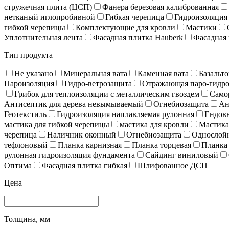
стружечная плита (ЦСП)
Фанера березовая калиброванная
нетканый иглопробивной
Гибкая черепица
Гидроизоляция
гибкой черепицы
Комплектующие для кровли
Мастики
Уплотнительная лента
Фасадная плитка Hauberk
Фасадная 
Тип продукта
Не указано
Минеральная вата
Каменная вата
Базальто
Пароизоляция
Гидро-ветрозащита
Отражающая паро-гидро
Грибок для теплоизоляции с металлическим гвоздем
Само
Антисептик для дерева невымываемый
Огнебиозащита
Ан
Геотекстиль
Гидроизоляция наплавляемая рулонная
Ендов
мастика для гибкой черепицы
мастика для кровли
Мастика
черепица
Наличник оконный
Огнебиозащита
Однослойн
тефлоновый
Планка карнизная
Планка торцевая
Планка
рулонная гидроизоляция фундамента
Сайдинг виниловый
Оптима
Фасадная плитка гибкая
Шлифованное ДСП
Цена
Толщина, мм