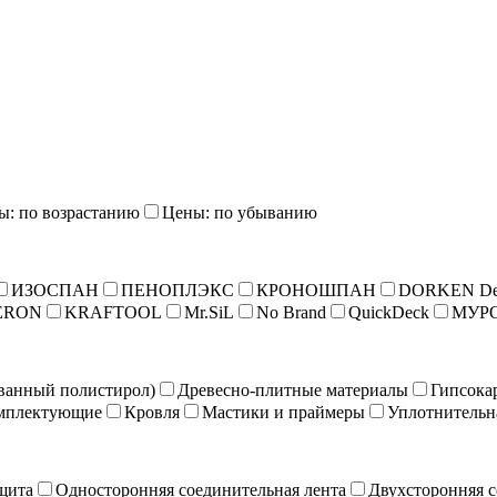
ы: по возрастанию
Цены: по убыванию
ИЗОСПАН
ПЕНОПЛЭКС
КРОНОШПАН
DORKEN De
ERON
KRAFTOOL
Mr.SiL
No Brand
QuickDeck
МУР
ванный полистирол)
Древесно-плитные материалы
Гипсока
мплектующие
Кровля
Мастики и праймеры
Уплотнительн
щита
Односторонняя соединительная лента
Двухсторонняя с