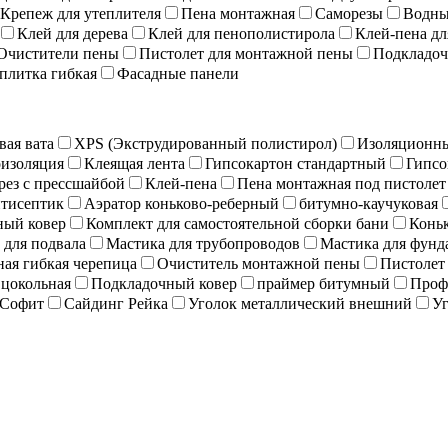
Крепеж для утеплителя
Пена монтажная
Саморезы
Водны
Клей для дерева
Клей для пенополистирола
Клей-пена дл
Очистители пены
Пистолет для монтажной пены
Подкладоч
плитка гибкая
Фасадные панели
вая вата
XPS (Экструдированный полистирол)
Изоляционны
изоляция
Клеящая лента
Гипсокартон стандартный
Гипсо
рез с прессшайбой
Клей-пена
Пена монтажная под пистолет
тисептик
Аэратор коньково-реберный
битумно-каучуковая
ный ковер
Комплект для самостоятельной сборки бани
Коньк
 для подвала
Мастика для трубопроводов
Мастика для фунд
ая гибкая черепица
Очиститель монтажной пены
Пистолет
 цокольная
Подкладочный ковер
праймер битумный
Проф
Софит
Сайдинг Рейка
Уголок металлический внешний
Уг