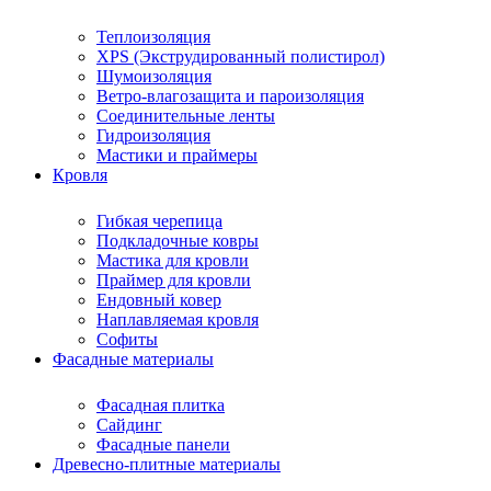
Теплоизоляция
XPS (Экструдированный полистирол)
Шумоизоляция
Ветро-влагозащита и пароизоляция
Соединительные ленты
Гидроизоляция
Мастики и праймеры
Кровля
Гибкая черепица
Подкладочные ковры
Мастика для кровли
Праймер для кровли
Ендовный ковер
Наплавляемая кровля
Софиты
Фасадные материалы
Фасадная плитка
Сайдинг
Фасадные панели
Древесно-плитные материалы