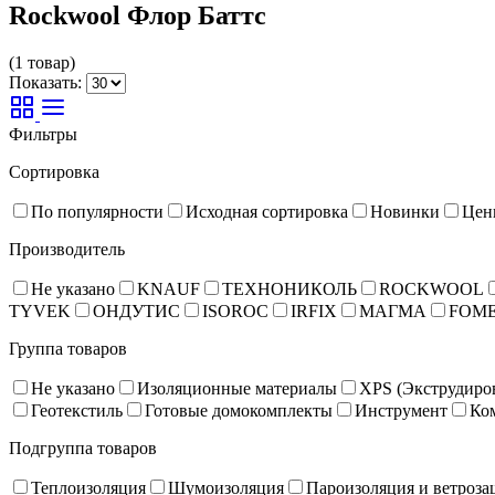
Rockwool Флор Баттс
(1 товар)
Показать:
Фильтры
Сортировка
По популярности
Исходная сортировка
Новинки
Цен
Производитель
Не указано
KNAUF
ТЕХНОНИКОЛЬ
ROCKWOOL
TYVEK
ОНДУТИС
ISOROC
IRFIX
МАГМА
FOM
Группа товаров
Не указано
Изоляционные материалы
XPS (Экструдиро
Геотекстиль
Готовые домокомплекты
Инструмент
Ко
Подгруппа товаров
Теплоизоляция
Шумоизоляция
Пароизоляция и ветроза