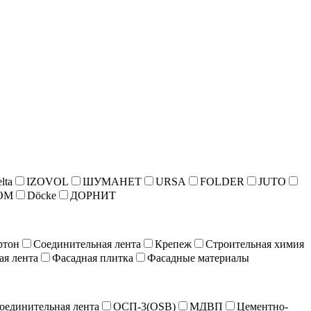
lta
IZOVOL
ШУМАНЕТ
URSA
FOLDER
JUTO
ОМ
Döcke
ДОРНИТ
ртон
Соединительная лента
Крепеж
Строительная химия
ая лента
Фасадная плитка
Фасадные материалы
оединительная лента
ОСП-3(OSB)
МДВП
Цементно-