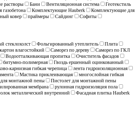
е растворы
Бани
Вентиляционная система
Геотекстиль
я газобетона
Комплектующие Hauberk
Комплектующие для
ный ковер
праймеры
Сайдинг
Софиты
й стеклохолст
Фольгированный утеплитель
Плита
картон влагостойкий
Саморез по дереву
Саморез по ГКЛ
Водоотталкивающая пропитка
Очиститель фасадов
битумно-полимерная
Гвоздь ершенный оцинкованный
ово-карнизная гибкая черепица
лента гидроизоляционная
амента
Мастика приклеивающая
многослойная гибкая
 для монтажной пены
Пистолет для монтажной пены
илированная мембрана
рулонная гидроизоляция пола
олок металлический внутренний
Фасадная плитка Hauberk