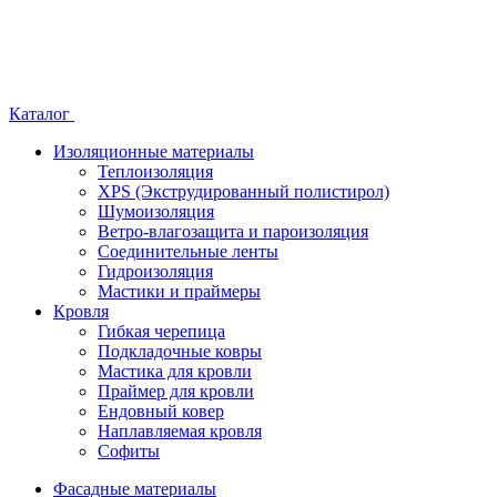
Каталог
Изоляционные материалы
Теплоизоляция
XPS (Экструдированный полистирол)
Шумоизоляция
Ветро-влагозащита и пароизоляция
Соединительные ленты
Гидроизоляция
Мастики и праймеры
Кровля
Гибкая черепица
Подкладочные ковры
Мастика для кровли
Праймер для кровли
Ендовный ковер
Наплавляемая кровля
Софиты
Фасадные материалы